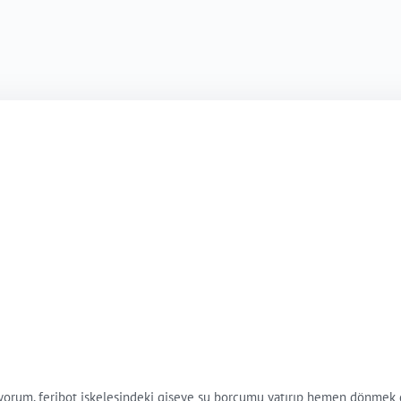
ürüyorum, feribot iskelesindeki gişeye su borcumu yatırıp hemen dönme