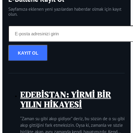
Sayfamıza eklenen yeni yazılardan haberdar olmak için kayıt
olun.
KAYIT OL
EDEBİSTAN: YİRMİ BİR
YILIN HİKAYESİ
“Zaman su gibi akıp gidiyor” deriz, bu sözün de o su gibi
akıp gittiğini fark etmeksizin. Oysa ki, zamanla ve sözle
birlikte akan, aynı zamanda kendi hayatımızdır. Kend...