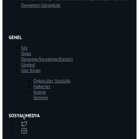
Devamını Görüntüle
GENEL
Şiir
Öykü
Deneme/İnceleme/Eleştiri
Söyleşi
Göz Kirası
Öykücüler Sözlüğü
Haberler
Künye
İletişim
SOSYAL MEDYA