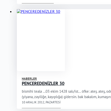
HABERLER
PENCEREDENİZLER 30
bismihi teala ...03 ekim 1428 salı/ist... öfke: ateş. ateş,
(yiyana, zayiliğe, kayıplığa) gidersin. bak bakalım, kumaş
10 ARALIK 2012, PAZARTESI