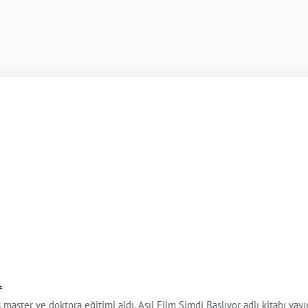
.
master ve doktora eğitimi aldı. Asıl Film Şimdi Başlıyor adlı kitabı yayı