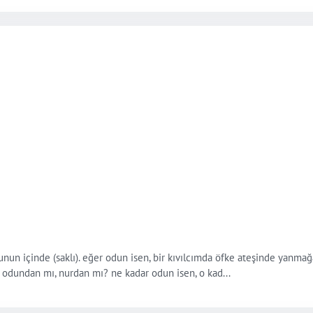
 odunun içinde (saklı). eğer odun isen, bir kıvılcımda öfke ateşinde yanm
ın odundan mı, nurdan mı? ne kadar odun isen, o kad...