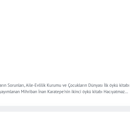
n Sorunları, Aile-Evlilik Kurumu ve Çocukların Dünyası İlk öykü kitabı 
da yayımlanan Mihriban İnan Karatepe’nin ikinci öykü kitabı Hacıyatmaz...