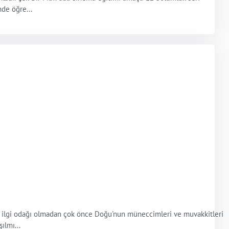
nde öğre...
a ilgi odağı olmadan çok önce Doğu'nun müneccimleri ve muvakkitleri
ılmı...