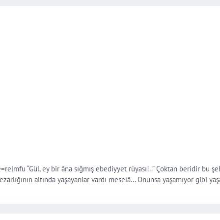
 “Gül, ey bir âna sığmış ebediyyet rüyası!..” Çoktan beridir bu şehrin 
zarlığının altında yaşayanlar vardı meselâ… Onunsa yaşamıyor gibi yaşa