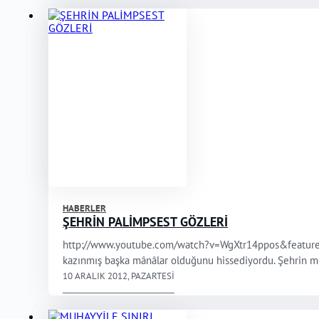
HABERLER
ŞEHRİN PALİMPSEST GÖZLERİ
http://www.youtube.com/watch?v=WgXtr14ppos&feature=relmfu
kazınmış başka mânâlar olduğunu hissediyordu. Şehrin me
10 ARALIK 2012, PAZARTESI