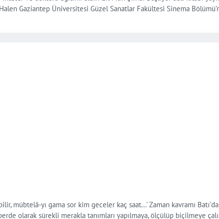
i. Halen Gaziantep Üniversitesi Güzel Sanatlar Fakültesi Sinema Bölümü’
ir, mübtelâ-yı gama sor kim geceler kaç saat...' Zaman kavramı Batı'd
rde olarak sürekli merakla tanımları yapılmaya, ölçülüp biçilmeye çalış