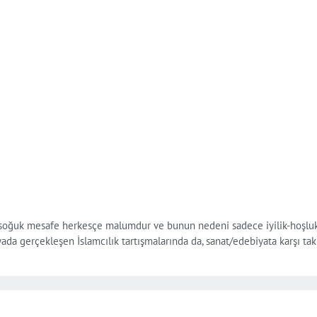
ı ‘soğuk mesafe herkesçe malumdur ve bunun nedeni sadece iyilik-hoşluk
da gerçekleşen İslamcılık tartışmalarında da, sanat/edebiyata karşı takın