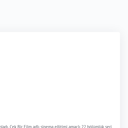
nladı. Çek Bir Film adlı sinema eğitimi amaçlı 22 bölümlük seri