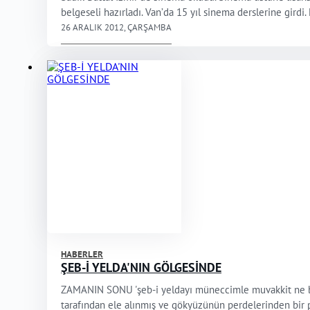
belgeseli hazırladı. Van’da 15 yıl sinema derslerine gird
26 ARALIK 2012, ÇARŞAMBA
HABERLER
ŞEB-İ YELDA'NIN GÖLGESİNDE
ZAMANIN SONU 'şeb-i yeldayı müneccimle muvakkit ne bil
tarafından ele alınmış ve gökyüzünün perdelerinden bir pe