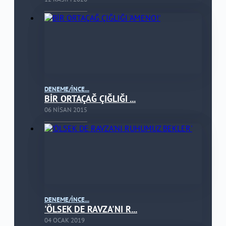
DENEME/İNCE...
BİR ORTAÇAĞ ÇIĞLIĞI ...
06 NISAN 2015
DENEME/İNCE...
'ÖLSEK DE RAVZA'NI R...
04 OCAK 2019