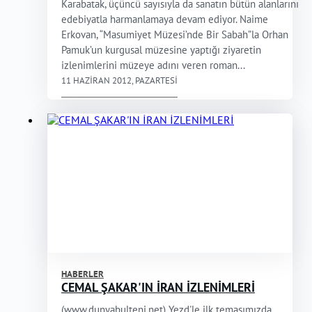
Karabatak, üçüncü sayısıyla da sanatın bütün alanlarını
edebiyatla harmanlamaya devam ediyor. Naime
Erkovan, “Masumiyet Müzesi’nde Bir Sabah”la Orhan
Pamuk’un kurgusal müzesine yaptığı ziyaretin
izlenimlerini müzeye adını veren roman...
11 HAZIRAN 2012, PAZARTESI
HABERLER
CEMAL ŞAKAR'IN İRAN İZLENİMLERİ
(www.dunyabulteni.net) Yezd'le ilk temasımızda