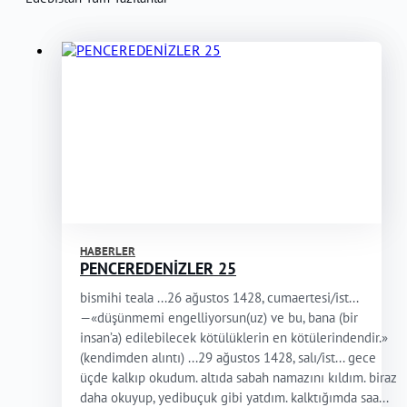
HABERLER
PENCEREDENİZLER 25
bismihi teala ...26 ağustos 1428, cumaertesi/ist...
—«düşünmemi engelliyorsun(uz) ve bu, bana (bir
insan’a) edilebilecek kötülüklerin en kötülerindendir.»
(kendimden alıntı) ...29 ağustos 1428, salı/ist... gece
üçde kalkıp okudum. altıda sabah namazını kıldım. biraz
daha okuyup, yedibuçuk gibi yatdım. kalktığımda saa...