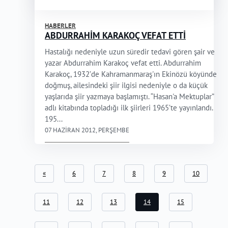
HABERLER
ABDURRAHİM KARAKOÇ VEFAT ETTİ
Hastalığı nedeniyle uzun süredir tedavi gören şair ve
yazar Abdurrahim Karakoç vefat etti. Abdurrahim
Karakoç, 1932’de Kahramanmaraş'ın Ekinözü köyünde
doğmuş, ailesindeki şiir ilgisi nedeniyle o da küçük
yaşlarıda şiir yazmaya başlamıştı. “Hasan'a Mektuplar”
adlı kitabında topladığı ilk şiirleri 1965’te yayınlandı.
195...
07 HAZIRAN 2012, PERŞEMBE
«
6
7
8
9
10
11
12
13
14
15