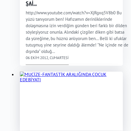
ŞAİ...
http://www.youtube.com/watch?v=XjRgxq5V8b0 Bu
yüzü tanıyorum ben! Hafızamın derinliklerinde
dolaşmasına izin verdiğim günden beri farklı bir dilden
söyleşiyoruz onunla. Alındaki çizgiler diken gibi batsa
da yüreğime, bu hüznü anlıyorum ben… Belli ki ufuklar
tutuşmuş yine seyrine daldığı âlemde! "Ne içinde ne de
dışında" olduğ...
06 EKIM 2012, CUMARTESI