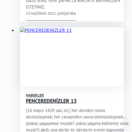
GAZETENİZ YENİ ŞAFAK'LA BİRLİKTE BAYİİNİZDEN
İSTEYİNİZ.
13 HAZIRAN 2012, ÇARŞAMBA
HABERLER
PENCEREDENİZLER 13
[16 mayıs 1428 salı, ist.] her dertden sonra
dertsizleşmek; her cenazeden sonra ölümsüzleşmek...
(yoksa, yaşayamaz mıydık? yoksa yaşama kalitemiz artar
mıydı?) akıllı ona derler ki: dertlerin evinin kapısında