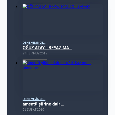
DENEME/İNCE...
OĞUZ ATAY - BEYAZ MA...
29 TEMMUZ 2015
DENEME/İNCE...
amentü şiirine dair ...
01 ŞUBAT 2010