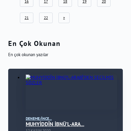
16
17
18
19
20
21
22
»
En Çok Okunan
En çok okunan yazılar
DENEME/İNCE...
MUHYİDDÎN İBNÜ’L-ARA...
12 KASIM 2020