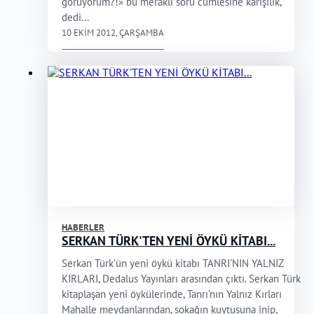
görüyorum?!» bu meraklı soru cümlesine karışılık,
dedi...
10 EKIM 2012, ÇARŞAMBA
HABERLER
SERKAN TÜRK'TEN YENİ ÖYKÜ KİTABI...
Serkan Türk’ün yeni öykü kitabı TANRI'NIN YALNIZ
KIRLARI, Dedalus Yayınları arasından çıktı. Serkan Türk
kitaplaşan yeni öykülerinde, Tanrı’nın Yalnız Kırları
Mahalle meydanlarından, sokağın kuytusuna inip,