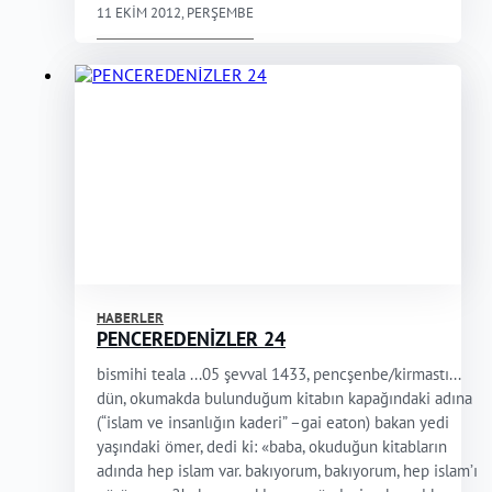
11 EKIM 2012, PERŞEMBE
HABERLER
PENCEREDENİZLER 24
bismihi teala ...05 şevval 1433, pencşenbe/kirmastı...
dün, okumakda bulunduğum kitabın kapağındaki adına
(“islam ve insanlığın kaderi” –gai eaton) bakan yedi
yaşındaki ömer, dedi ki: «baba, okuduğun kitabların
adında hep islam var. bakıyorum, bakıyorum, hep islam’ı