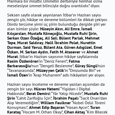
Marmara bir milattır. Ümmetin dertleriyle hemhal olma
meselesiyse ümmet bilinciyle doğru orantılıdır.” diyor.
Seksen sayfa olarak yayınlanan İtibar’ın Haziran sayısı
zengin şiir, hikâye ve deneme bölümleri ile dikkat çekiyor.
Dördü tercüme yirmi üç şiirin bulunduğu dergide şiiri yer
alan isimler şöyle:
Hüseyin Akın
,
Ali Emre
,
İsmail
Kılıçarslan
,
Mustafa Köneçoğlu, Mustafa Ruhi Şirin
,
Serkan Ozan Özağaç
,
Ali Sali
,
Bülent Parlak
,
Mehmet
Tepe
,
Murat Saldıray
,
Halil İbrahim Polat
,
Nurettin
Durman
,
Said Yavuz
,
Bülent Ata
,
Güven Adıgüzel
,
Emel
Özkan
,
M. Serkan Aydın
,
Fatih M. Atasever
ve
Ahmet
Murat
. İtibar’ın Haziran sayısının hikâye sayfalarında
Rasim Özdenören
’in “Deniz Feneri”,
Fatma
Barbarasoğlu
’nun “Dengeli Beslenme”,
Güray Süngü
’nün
“Tavanarasında”,
Müzeyyen Çelik
’in “Omzumda Biri” ve
İsmail Özen
’in “Arap Muharrem” adlı hikâyeleri yer alıyor.
Haziran sayısı inceleme ve deneme yazıları açısından da
zengin bir sayı.
Hüsrev Hatemi
“Yigidan-i Digital
Hakkında”,
Berat Demirci
“Yâr Yatışı Nicedir”,
Mustafa Ruhi
Şirin
“Cahit Zarifoğlu İçin”,
İbrahim Paşalı
“Sacit Onan’dan
Alıp Veremediğim”,
William Faulkner
“Nobel Ödül Töreni
Konuşması”,
Ahmet Edip Başaran
“Hasan Aycın”,
Turan
Karataş
“Hocam M. Orhan Okay”,
Cihan Aktaş
“Kim Bilecek