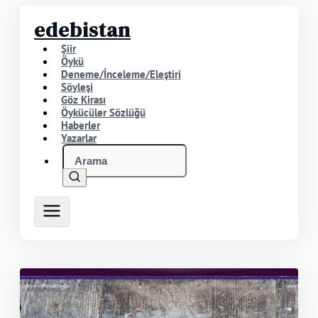
edebistan
Şiir
Öykü
Deneme/İnceleme/Eleştiri
Söyleşi
Göz Kirası
Öykücüler Sözlüğü
Haberler
Yazarlar