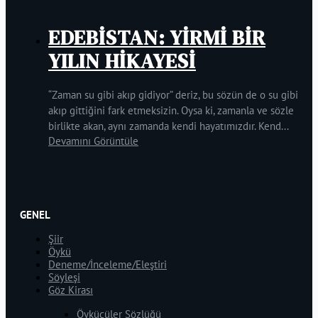
EDEBİSTAN: YİRMİ BİR
YILIN HİKAYESİ
“Zaman su gibi akıp gidiyor” deriz, bu sözün de o su gibi
akıp gittiğini fark etmeksizin. Oysa ki, zamanla ve sözle
birlikte akan, aynı zamanda kendi hayatımızdır. Kend...
Devamını Görüntüle
GENEL
Şiir
Öykü
Deneme/İnceleme/Eleştiri
Söyleşi
Göz Kirası
Öykücüler Sözlüğü