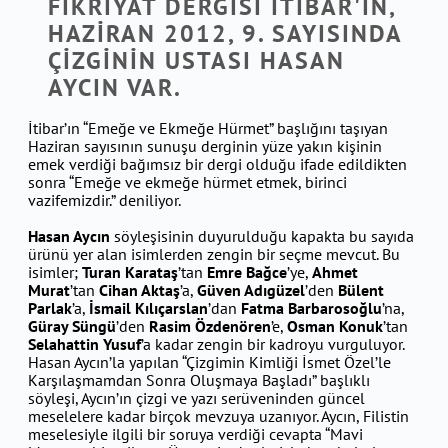
FİKRİYAT DERGİSİ İTİBAR'IN,
HAZİRAN 2012, 9. SAYISINDA
ÇİZGİNİN USTASI HASAN
AYCIN VAR.
İtibar’ın “Emeğe ve Ekmeğe Hürmet” başlığını taşıyan
Haziran sayısının sunuşu derginin yüze yakın kişinin
emek verdiği bağımsız bir dergi olduğu ifade edildikten
sonra “Emeğe ve ekmeğe hürmet etmek, birinci
vazifemizdir.” deniliyor.
Hasan Aycın
söyleşisinin duyurulduğu kapakta bu sayıda
ürünü yer alan isimlerden zengin bir seçme mevcut. Bu
isimler;
Turan Karataş
’tan
Emre Bağce
’ye,
Ahmet
Murat
’tan
Cihan Aktaş
’a,
Güven Adıgüzel
’den
Bülent
Parlak
’a,
İsmail Kılıçarslan
’dan
Fatma Barbarosoğlu
’na,
Güray Süngü
’den
Rasim Özdenören
’e,
Osman Konuk
’tan
Selahattin Yusuf
’a kadar zengin bir kadroyu vurguluyor.
Hasan Aycın’la yapılan “Çizgimin Kimliği İsmet Özel’le
Karşılaşmamdan Sonra Oluşmaya Başladı” başlıklı
söyleşi, Aycın’ın çizgi ve yazı serüveninden güncel
meselelere kadar birçok mevzuya uzanıyor. Aycın, Filistin
meselesiyle ilgili bir soruya verdiği cevapta “Mavi