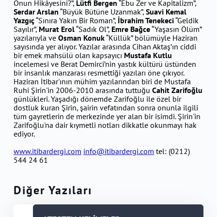
Onun Hikâyesini?”,
Lütfi Bergen
“Ebu Zer ve Kapitalizm”,
Serdar Arslan
“Büyük Bütüne Uzanmak”,
Suavi Kemal
Yazgıç
“Sınıra Yakın Bir Roman”,
İbrahim Tenekeci
“Geldik
Sayılır”,
Murat Erol
“Sadık Ol”,
Emre Bağce
“Yaşasın Ölüm”
yazılarıyla ve
Osman Konuk
“Küllük” bölümüyle Haziran
sayısında yer alıyor. Yazılar arasında Cihan Aktaş’ın ciddi
bir emek mahsülü olan kapsayıcı
Mustafa Kutlu
incelemesi ve Berat Demirci’nin yastık kültürü üstünden
bir insanlık manzarası resmettiği yazıları öne çıkıyor.
Haziran İtibar'ının mühim yazılarından biri de Mustafa
Ruhi Şirin'in 2006-2010 arasında tuttuğu
Cahit Zarifoğlu
günlükleri. Yaşadığı dönemde Zarifoğlu ile özel bir
dostluk kuran Şirin, şairin vefatından sonra onunla ilgili
tüm gayretlerin de merkezinde yer alan bir isimdi. Şirin'in
Zarifoğlu'na dair kıymetli notları dikkatle okunmayı hak
ediyor.
www.itibardergi.com
info@itibardergi.com
tel: (0212)
544 24 61
Diğer Yazıları