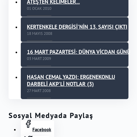
ATEŞTEN KELİMELER...
01 OCAK 2010
KERTENKELE DERGİSİ'NİN 13. SAYISI ÇIKTI
18 MAYIS 2008
16 MART PAZARTESİ: DÜNYA VİCDAN GÜNÜ
03 MART 2009
HASAN CEMAL YAZDI: ERGENEKONLU
DARBELİ AKP'Lİ NOTLAR (3)
27 MART 2008
Sosyal Medyada Paylaş
Facebook