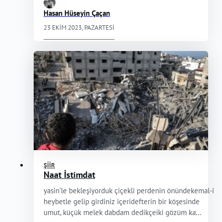
Hasan Hüseyin Çaçan
23 EKIM 2023, PAZARTESI
ŞIIR
Naat İstimdat
yasin’le bekleşiyorduk çiçekli perdenin önündekemal-i
heybetle gelip girdiniz içeridefterin bir köşesinde
umut, küçük melek dabdam dedikçeiki gözüm ka...