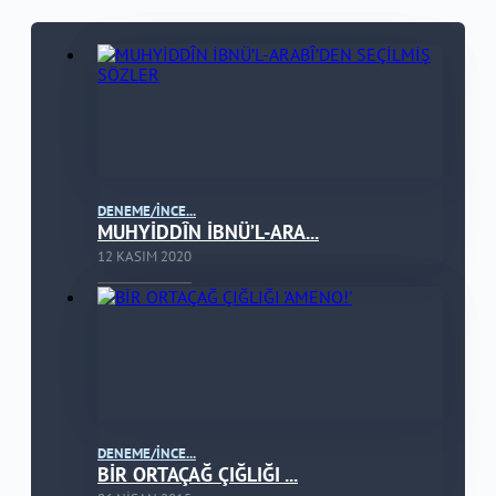
DENEME/İNCE...
MUHYİDDÎN İBNÜ’L-ARA...
12 KASIM 2020
DENEME/İNCE...
BİR ORTAÇAĞ ÇIĞLIĞI ...