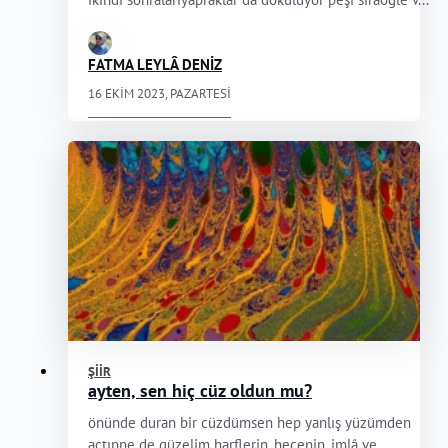
FATMA LEYLÂ DENİZ
16 EKIM 2023, PAZARTESI
ŞIIR
ayten, sen hiç cüz oldun mu?
önünde duran bir cüzdümsen hep yanlış yüzümden
açtınne de güzelim harflerin, hecenin, imlâ ve