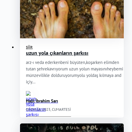
ŞIIR
uzun yola çıkanların şarkısı
arz-ı veda ederkenbeni büyüten,koşarken elimden
tutan şehrekavrıyorum uzun yolun mayasınıheybemi
münzevilikle dolduruyorumyolu yoldaş kılmaya and
içiy...
Halil İbrahim Sarı
02 EYLÜL 2023, CUMARTESI