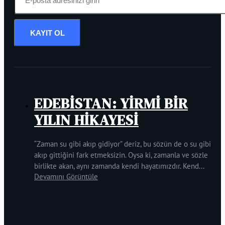
KAYIT OL
EDEBİSTAN: YİRMİ BİR
YILIN HİKAYESİ
“Zaman su gibi akıp gidiyor” deriz, bu sözün de o su gibi
akıp gittiğini fark etmeksizin. Oysa ki, zamanla ve sözle
birlikte akan, aynı zamanda kendi hayatımızdır. Kend...
Devamını Görüntüle