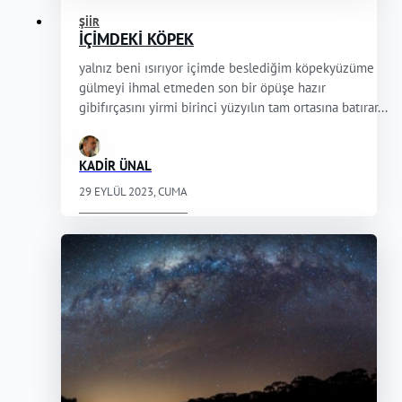
ŞIIR
İÇİMDEKİ KÖPEK
yalnız beni ısırıyor içimde beslediğim köpekyüzüme
gülmeyi ihmal etmeden son bir öpüşe hazır
gibifırçasını yirmi birinci yüzyılın tam ortasına batırar...
KADİR ÜNAL
29 EYLÜL 2023, CUMA