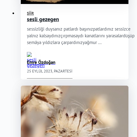
ŞIIR
sesli gezegen
sessizliği duysanız patlardı başınızpatlardınız sessizce
yalnız kalsaydınızçırpmasaydı kanatlarını yarasalardüşüp
semâya yıldızlara çarpardınızyağmur ...
Emre Özdoğan
25 EYLÜL 2023, PAZARTESI