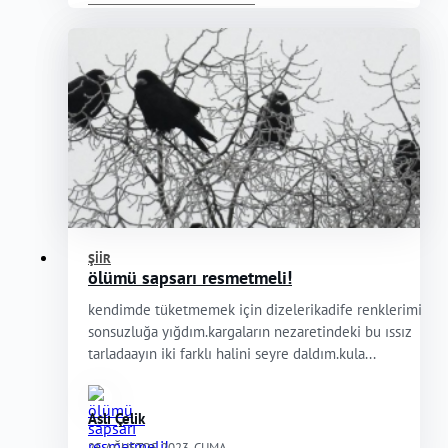
ŞIIR
ölümü sapsarı resmetmeli!
kendimde tüketmemek için dizelerikadife renklerimi
sonsuzluğa yığdım.kargaların nezaretindeki bu ıssız
tarladaayın iki farklı halini seyre daldım.kula...
Aslı Çelik
25 AĞUSTOS 2023, CUMA