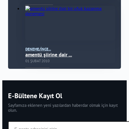
DENEME/İNCE...
amentü şiirine dair ...
01 ŞUBAT 2010
E-Bültene Kayıt Ol
Sayfamıza eklenen yeni yazılardan haberdar olmak için kayıt
olun.