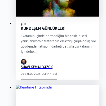
ŞIIR
KURDEŞEN GÜNLÜKLERİ
1kafamın içinde görmediğim bir çekicin sesi
yankılanıyorbir testerenin elektriği çarpa dolaşıyor
gövdemdematkabın darbeli delişihepsi kafamın
içindehe...
SUAVİ KEMAL YAZGIÇ
09 EYLÜL 2023, CUMARTESI