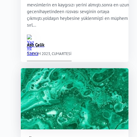
mevsimlerin en kaygısızı yerini almıştı.sonra en uzun
gecenihayetindeen rüsvası sevginin ortaya
çıkmıştı.yoldaşın heybesine yüklenmişti en müphem
sırl...
Aslı Çelik
07 EKIM 2023, CUMARTESI