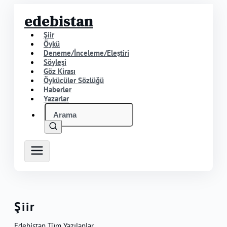
edebistan
Şiir
Öykü
Deneme/İnceleme/Eleştiri
Söyleşi
Göz Kirası
Öykücüler Sözlüğü
Haberler
Yazarlar
Şiir
Edebistan Tüm Yazılanlar