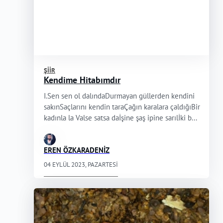
ŞIIR
Kendime Hitabımdır
I.Sen sen ol dalındaDurmayan güllerden kendini
sakınSaçlarını kendin taraÇağın karalara çaldığıBir
kadınla la Valse satsa daİşine şaş ipine sarılİki b...
EREN ÖZKARADENİZ
04 EYLÜL 2023, PAZARTESI