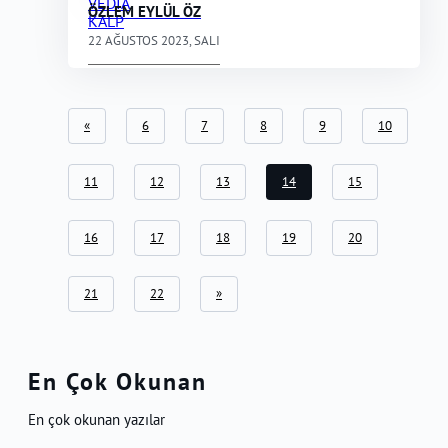
ÖZLEM EYLÜL ÖZ
22 AĞUSTOS 2023, SALI
«
6
7
8
9
10
11
12
13
14
15
16
17
18
19
20
21
22
»
En Çok Okunan
En çok okunan yazılar