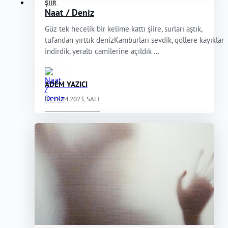
ŞIIR
Naat / Deniz
Güz tek hecelik bir kelime kattı şiire, surları aştık,
tufandan yırttık denizKamburları sevdik, göllere kayıklar
indirdik, yeraltı camilerine açıldık ...
ADEM YAZICI
03 EKIM 2023, SALI