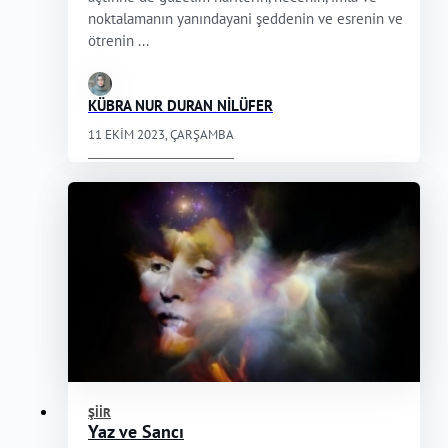
noktalamanın yanındayani şeddenin ve esrenin ve
ötrenin ...
KÜBRA NUR DURAN NİLÜFER
11 EKIM 2023, ÇARŞAMBA
ŞIIR
Yaz ve Sancı