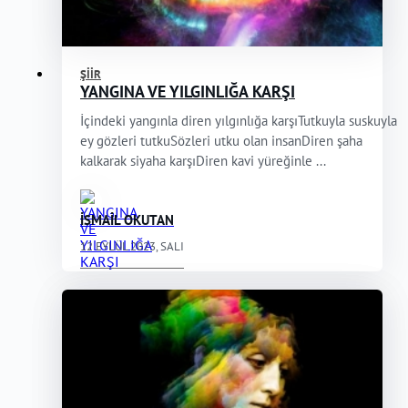
ŞIIR
YANGINA VE YILGINLIĞA KARŞI
İçindeki yangınla diren yılgınlığa karşıTutkuyla suskuyla
ey gözleri tutkuSözleri utku olan insanDiren şaha
kalkarak siyaha karşıDiren kavi yüreğinle ...
İSMAİL OKUTAN
12 EYLÜL 2023, SALI