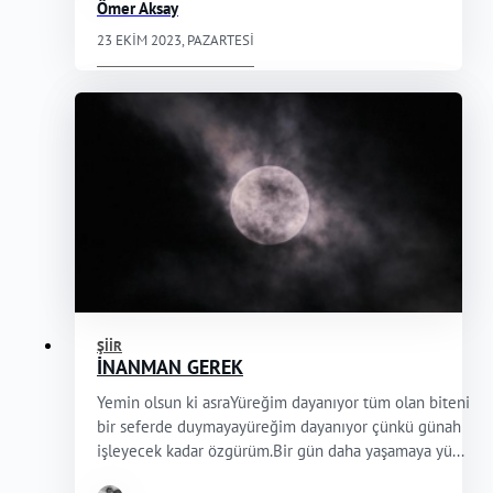
Ömer Aksay
23 EKIM 2023, PAZARTESI
ŞIIR
İNANMAN GEREK
Yemin olsun ki asraYüreğim dayanıyor tüm olan biteni
bir seferde duymayayüreğim dayanıyor çünkü günah
işleyecek kadar özgürüm.Bir gün daha yaşamaya yü...