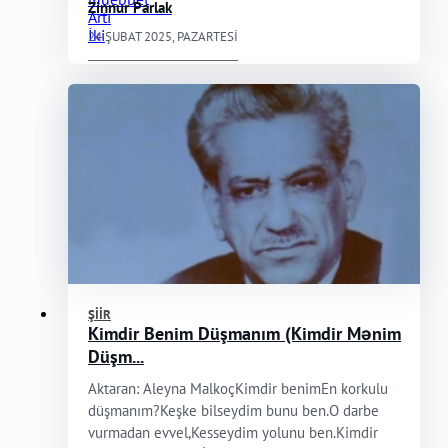
Zinnur Parlak
24 ŞUBAT 2025, PAZARTESI
ŞIIR
Kimdir Benim Düşmanım (Kimdir Mənim
Düşm...
Aktaran: Aleyna MalkoçKimdir benimEn korkulu
düşmanım?Keşke bilseydim bunu ben.O darbe
vurmadan evvel,Kesseydim yolunu ben.Kimdir