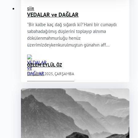
ŞIIR
VEDALAR ve DAĞLAR
"Bir kalbe kaç dağ sığardı ki?'Hani bir cumaydı
sabahadağılmış düşlerini toplayıp alnıma
dökülenmahmurluğu henüz
üzerimizdeykenkurulmuştun günahın aff...
ÖZLEM EYLÜL ÖZ
05 ŞUBAT 2025, ÇARŞAMBA