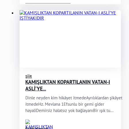
ŞIIR
KAMIŞLIKTAN KOPARTILANIN VATAN-I
ASLİ’YE...
Dinle neyden kim hikâyet itmedeAyrılıklardan şikâyet
itmedeHz. Mevlana 1Efsunlu bir gemi gider
hayalîDemirsiz halatsız yok bağlayanıBir ışık tu...