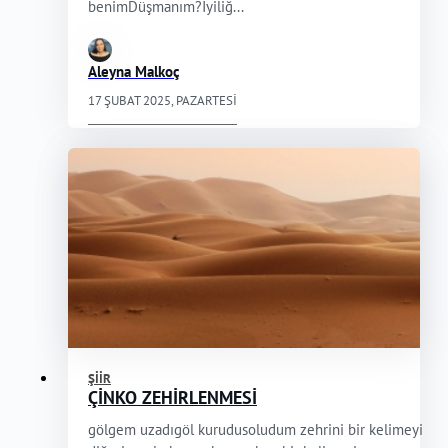
benimDüşmanım?İyiliğ...
Aleyna Malkoç
17 ŞUBAT 2025, PAZARTESI
ŞIIR
ÇİNKO ZEHİRLENMESİ
gölgem uzadıgöl kurudusoludum zehrini bir kelimeyi