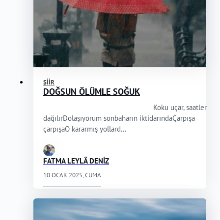
ŞIIR
DOĞSUN ÖLÜMLE SOĞUK
Koku uçar, saatler
dağılırDolaşıyorum sonbaharın iktidarındaÇarpışa
çarpışaO kararmış yollard...
FATMA LEYLÂ DENİZ
10 OCAK 2025, CUMA