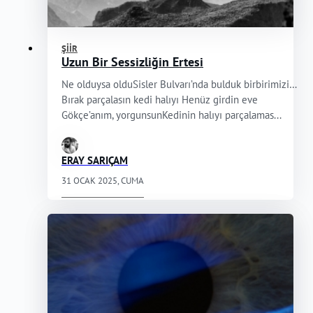
ŞIIR
Uzun Bir Sessizliğin Ertesi
Ne olduysa olduSisler Bulvarı’nda bulduk birbirimizi…
Bırak parçalasın kedi halıyı Henüz girdin eve
Gökçe’anım, yorgunsunKedinin halıyı parçalamas...
ERAY SARIÇAM
31 OCAK 2025, CUMA