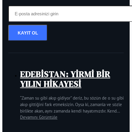
KAYIT OL
EDEBİSTAN: YİRMİ BİR
YILIN HİKAYESİ
“Zaman su gibi akıp gidiyor” deriz, bu sözün de o su gibi
akıp gittiğini fark etmeksizin. Oysa ki, zamanla ve sözle
birlikte akan, aynı zamanda kendi hayatımızdır. Kend...
Devamını Görüntüle