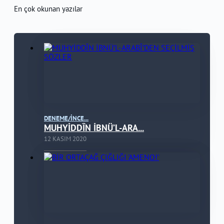
En çok okunan yazılar
DENEME/İNCE...
MUHYİDDÎN İBNÜ’L-ARA...
12 KASIM 2020