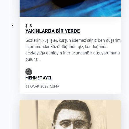
ŞIIR
YAKINLARDA BİR YERDE
Gözlerin, kuş işler, kurşun işlemezYalnız ben düşerim
uçurumundanSüzüldüğünde giz, konduğunda
gezKoyağa günleyin iner ucundanBir düş, yorumunu
bulur t...
MEHMET AYCI
31 OCAK 2025, CUMA