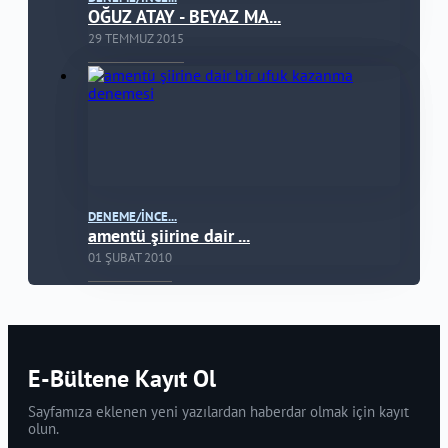
OĞUZ ATAY - BEYAZ MA...
29 TEMMUZ 2015
DENEME/İNCE...
amentü şiirine dair ...
01 ŞUBAT 2010
E-Bültene Kayıt Ol
Sayfamıza eklenen yeni yazılardan haberdar olmak için kayıt
olun.