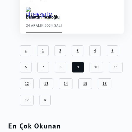
Bahattin Yeşiloğlu
24 ARALIK 2024, SALI
«
1
2
3
4
5
6
7
8
9
10
11
12
13
14
15
16
17
»
En Çok Okunan