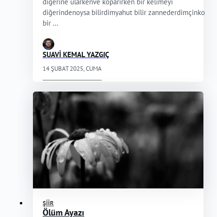
diğerine ularkenve koparırken bir kelimeyi
diğerindenoysa bilirdimyahut bilir zannederdimçinko
bir ...
SUAVİ KEMAL YAZGIÇ
14 ŞUBAT 2025, CUMA
ŞIIR
Ölüm Ayazı