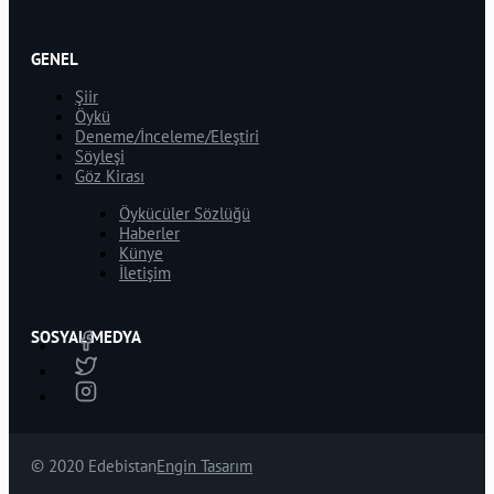
GENEL
Şiir
Öykü
Deneme/İnceleme/Eleştiri
Söyleşi
Göz Kirası
Öykücüler Sözlüğü
Haberler
Künye
İletişim
SOSYAL MEDYA
© 2020 Edebistan
Engin Tasarım