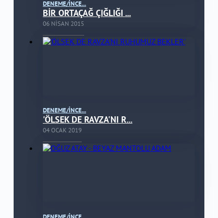
DENEME/İNCE...
BİR ORTAÇAĞ ÇIĞLIĞI ...
06 NISAN 2015
DENEME/İNCE...
'ÖLSEK DE RAVZA'NI R...
04 OCAK 2019
DENEME/İNCE...