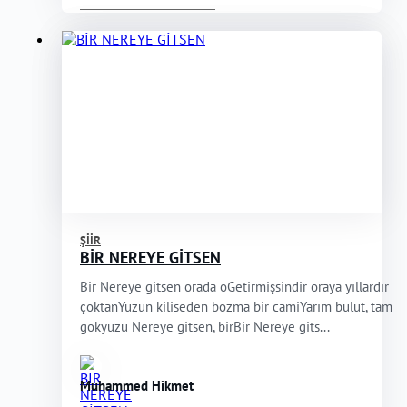
ŞIIR
BİR NEREYE GİTSEN
Bir Nereye gitsen orada oGetirmişsindir oraya yıllardır
çoktanYüzün kiliseden bozma bir camiYarım bulut, tam
gökyüzü Nereye gitsen, birBir Nereye gits...
Muhammed Hikmet