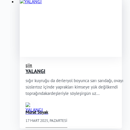
ŞIIR
YALANGI
sığır kuyruğu da derleryol boyunca sarı sarıdağı, ovayı
süslertoz içinde yaprakları kimseye yük değilkendi
toprağındakardeşleriyle söyleşirgün uz...
Murat Soyak
17 MART 2025, PAZARTESI