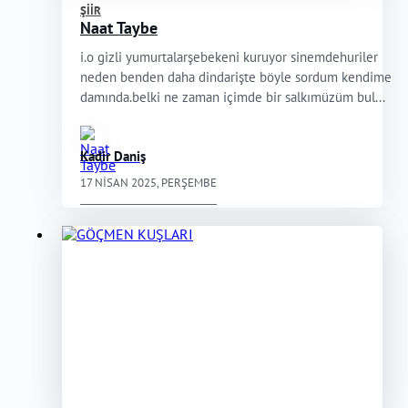
ŞIIR
Naat Taybe
i.o gizli yumurtalarşebekeni kuruyor sinemdehuriler
neden benden daha dindarişte böyle sordum kendime
damında.belki ne zaman içimde bir salkımüzüm bul...
Kadir Daniş
17 NISAN 2025, PERŞEMBE