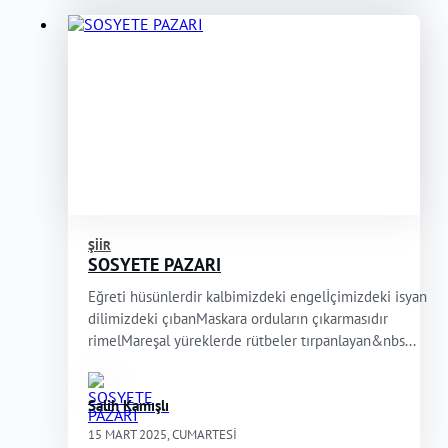
ŞIIR
SOSYETE PAZARI
Eğreti hüsünlerdir kalbimizdeki engelİçimizdeki isyan
dilimizdeki çıbanMaskara orduların çıkarmasıdır
rimelMareşal yüreklerde rütbeler tırpanlayan&nbs...
Salih Kamışlı
15 MART 2025, CUMARTESI