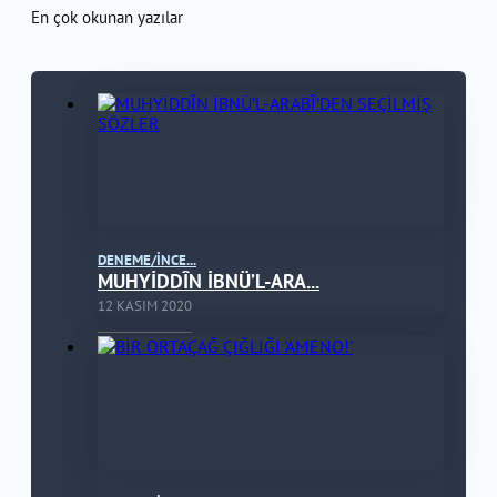
En çok okunan yazılar
DENEME/İNCE...
MUHYİDDÎN İBNÜ’L-ARA...
12 KASIM 2020