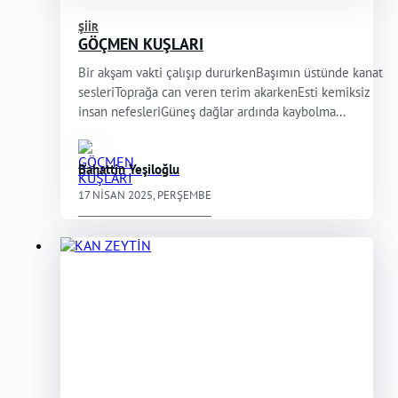
ŞIIR
GÖÇMEN KUŞLARI
Bir akşam vakti çalışıp dururkenBaşımın üstünde kanat
sesleriToprağa can veren terim akarkenEsti kemiksiz
insan nefesleriGüneş dağlar ardında kaybolma...
Bahattin Yeşiloğlu
17 NISAN 2025, PERŞEMBE