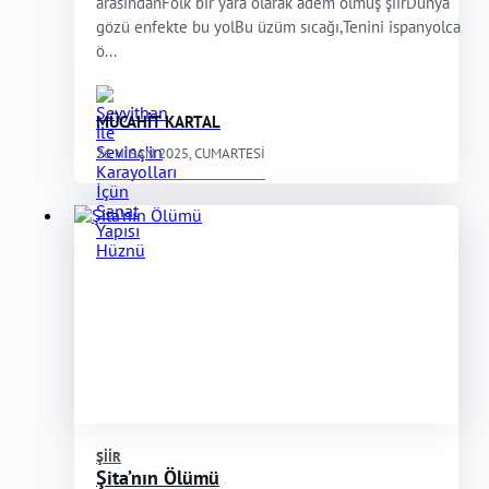
arasındanFolk bir yara olarak adem olmuş şiirDünya
gözü enfekte bu yolBu üzüm sıcağı,Tenini ispanyolca
ö...
MÜCAHİT KARTAL
26 NISAN 2025, CUMARTESI
ŞIIR
Şita’nın Ölümü