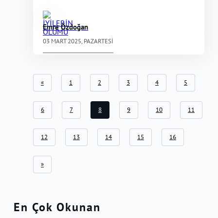
Emre Özdoğan
03 MART 2025, PAZARTESI
«
1
2
3
4
5
6
7
8
9
10
11
12
13
14
15
16
»
En Çok Okunan