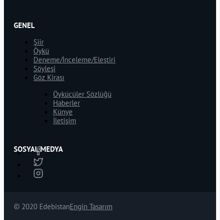
GENEL
Şiir
Öykü
Deneme/İnceleme/Eleştiri
Söyleşi
Göz Kirası
Öykücüler Sözlüğü
Haberler
Künye
İletişim
SOSYAL MEDYA
© 2020 Edebistan
Engin Tasarım