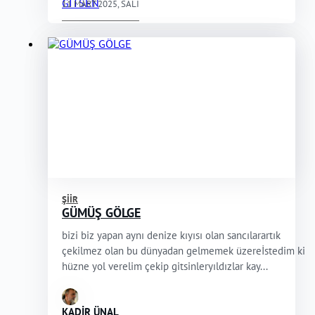
11 MART 2025, SALI
ŞIIR
GÜMÜŞ GÖLGE
bizi biz yapan aynı denize kıyısı olan sancılarartık
çekilmez olan bu dünyadan gelmemek üzereİstedim ki
hüzne yol verelim çekip gitsinleryıldızlar kay...
KADİR ÜNAL