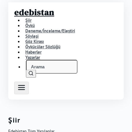
edebistan
Şiir
Öykü
Deneme/İnceleme/Eleştiri
Söyleşi
Göz Kirası
Öykücüler Sözlüğü
Haberler
Yazarlar
Şiir
Edebistan Tüm Yazılanlar