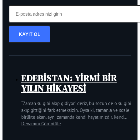
KAYIT OL
EDEBİSTAN: YİRMİ BİR
YILIN HİKAYESİ
“Zaman su gibi akıp gidiyor” deriz, bu sözün de o su gibi
akıp gittiğini fark etmeksizin. Oysa ki, zamanla ve sözle
birlikte akan, aynı zamanda kendi hayatımızdır. Kend...
Devamını Görüntüle