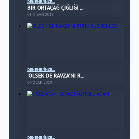
DENEME/İNCE...
BİR ORTAÇAĞ ÇIĞLIĞI ...
06 NISAN 2015
DENEME/İNCE...
'ÖLSEK DE RAVZA'NI R...
04 OCAK 2019
DENEME/İNCE...