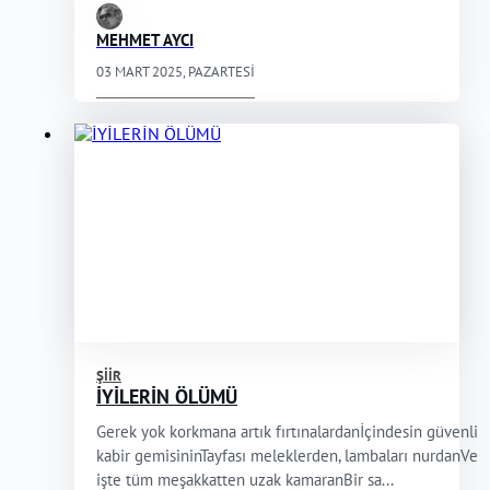
MEHMET AYCI
03 MART 2025, PAZARTESI
ŞIIR
İYİLERİN ÖLÜMÜ
Gerek yok korkmana artık fırtınalardanİçindesin güvenli
kabir gemisininTayfası meleklerden, lambaları nurdanVe
işte tüm meşakkatten uzak kamaranBir sa...