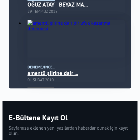
OĞUZ ATAY - BEYAZ MA...
29 TEMMUZ 2015
DENEME/İNCE...
amentü şiirine dair ...
01 ŞUBAT 2010
E-Bültene Kayıt Ol
Sayfamıza eklenen yeni yazılardan haberdar olmak için kayıt
olun.