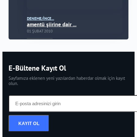
DENEME/İNCE...
amentü şiirine dair ...
01 ŞUBAT 2010
E-Bültene Kayıt Ol
Sayfamıza eklenen yeni yazılardan haberdar olmak için kayıt
olun.
KAYIT OL