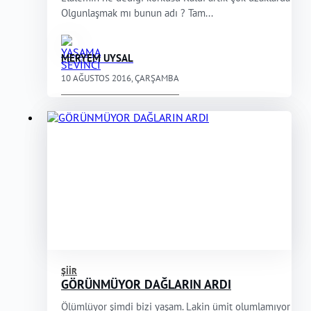
Olgunlaşmak mı bunun adı ? Tam...
MERYEM UYSAL
10 AĞUSTOS 2016, ÇARŞAMBA
ŞIIR
GÖRÜNMÜYOR DAĞLARIN ARDI
Ölümlüyor şimdi bizi yaşam. Lakin ümit olumlamıyor