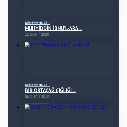
DENEME/İNCE...
MUHYİDDÎN İBNÜ’L-ARA...
12 KASIM 2020
DENEME/İNCE...
BİR ORTAÇAĞ ÇIĞLIĞI ...
06 NISAN 2015