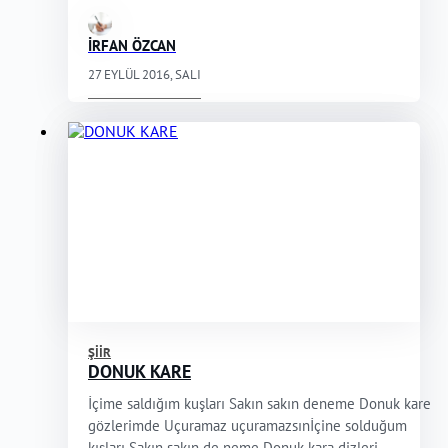
İRFAN ÖZCAN
27 EYLÜL 2016, SALI
ŞIIR
DONUK KARE
İçime saldığım kuşları Sakın sakın deneme Donuk kare
gözlerimde Uçuramaz uçuramazsınİçine solduğum
kışları Sakın sakın de neme Donuk kara dizleri...