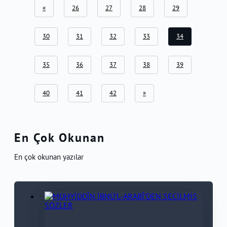
«
26
27
28
29
30
31
32
33
34
35
36
37
38
39
40
41
42
»
En Çok Okunan
En çok okunan yazılar