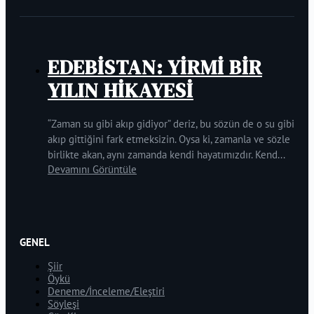
EDEBİSTAN: YİRMİ BİR
YILIN HİKAYESİ
“Zaman su gibi akıp gidiyor” deriz, bu sözün de o su gibi
akıp gittiğini fark etmeksizin. Oysa ki, zamanla ve sözle
birlikte akan, aynı zamanda kendi hayatımızdır. Kend...
Devamını Görüntüle
GENEL
Şiir
Öykü
Deneme/İnceleme/Eleştiri
Söyleşi