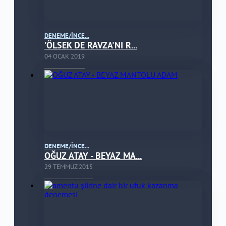
DENEME/İNCE...
'ÖLSEK DE RAVZA'NI R...
04 OCAK 2019
DENEME/İNCE...
OĞUZ ATAY - BEYAZ MA...
29 TEMMUZ 2015