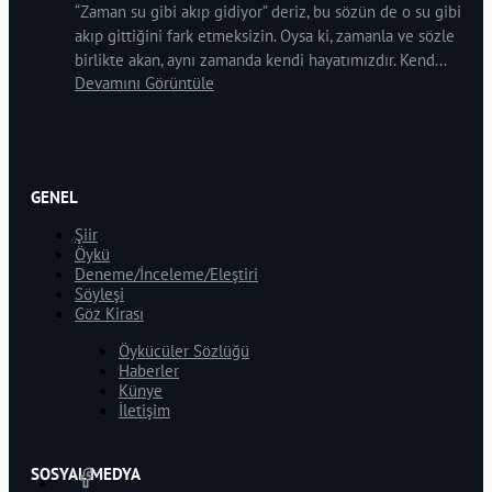
“Zaman su gibi akıp gidiyor” deriz, bu sözün de o su gibi
akıp gittiğini fark etmeksizin. Oysa ki, zamanla ve sözle
birlikte akan, aynı zamanda kendi hayatımızdır. Kend...
Devamını Görüntüle
GENEL
Şiir
Öykü
Deneme/İnceleme/Eleştiri
Söyleşi
Göz Kirası
Öykücüler Sözlüğü
Haberler
Künye
İletişim
SOSYAL MEDYA