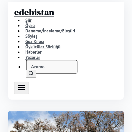
edebistan
Şiir
Öykü
Deneme/İnceleme/Eleştiri
Söyleşi
Göz Kirası
Öykücüler Sözlüğü
Haberler
Yazarlar