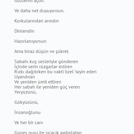
Gözlerini açtın.
Ve daha net duyuyorsun.
Korkularından arındın
Dinlendin
Hazırlanıyorsun
Ama biraz düşün ve şükret.
Sabahı kuş sesleriyle gönderen
İçinde serin rüzgarlar estiren
Rızkı dağıtırken bu vakti 'özel' tayin eden
Uyandıran
Ve yeniden ümit ettiren
Her sabah ile yeniden güç veren
Yeryüzünü,
Gökyüzünü,
İnsanoğlunu
Ve her bir canı
Güneş nuru ile sıcacık aydınlatan