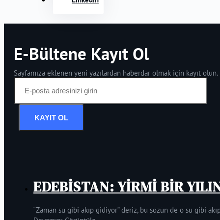
E-Bültene Kayıt Ol
Sayfamıza eklenen yeni yazılardan haberdar olmak için kayıt olun.
KAYIT OL
EDEBİSTAN: YİRMİ BİR YILI
“Zaman su gibi akıp gidiyor” deriz, bu sözün de o su gibi akıp