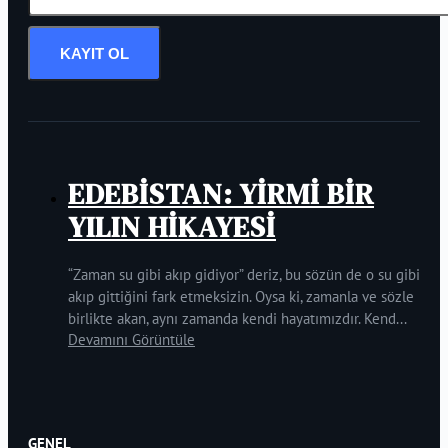
KAYIT OL
EDEBİSTAN: YİRMİ BİR
YILIN HİKAYESİ
“Zaman su gibi akıp gidiyor” deriz, bu sözün de o su gibi
akıp gittiğini fark etmeksizin. Oysa ki, zamanla ve sözle
birlikte akan, aynı zamanda kendi hayatımızdır. Kend...
Devamını Görüntüle
GENEL