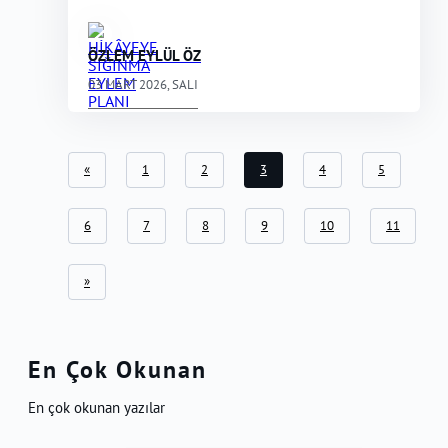
ÖZLEM EYLÜL ÖZ
03 MART 2026, SALI
«
1
2
3
4
5
6
7
8
9
10
11
»
En Çok Okunan
En çok okunan yazılar