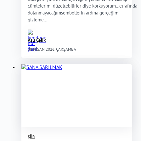
cümlelerimi düzeltebilirler diye korkuyorum…etrafında
dolanmayacağımsembollerin ardına gerçeğimi
gizleme...
Aslı Çelik
08 NISAN 2026, ÇARŞAMBA
ŞIIR