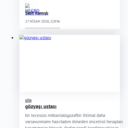
Salih Kamışlı
17 NISAN 2026, CUMA
ŞIIR
gözyaşı ustası
bir tecessüs miktarılalügüzafbir ihtimal daha
varsavunmamı hazırladım ölmeden öncetirol hesapları
kapattımgün bitecek, dedim kendi kendimeyaklaşan