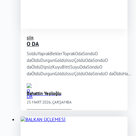
ŞIIR
O DA
SolduYaprakBeklerToprakOdaSöndüO
daÖldüDurgunGöldüIssızÇöldüOdaSöndüO
daÖldüDipsizKuyuBittiSuyuOdaSöndüO
daÖldüDurgunGöldüIssızÇöldüOdaSöndüO daÖldüHa...
Bahattin Yeşiloğlu
25 MART 2026, ÇARŞAMBA