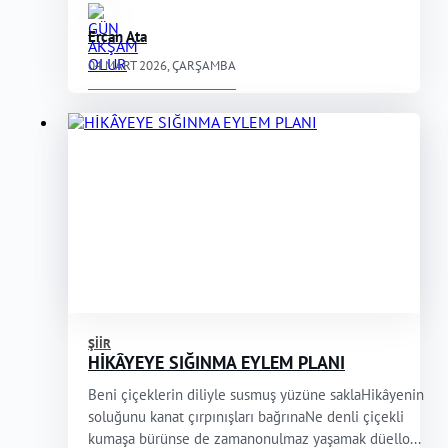
Ercan Ata
04 MART 2026, ÇARŞAMBA
ŞIIR
HİKÂYEYE SIĞINMA EYLEM PLANI
Beni çiçeklerin diliyle susmuş yüzüne saklaHikâyenin
soluğunu kanat çırpınışları bağrınaNe denli çiçekli
kumaşa bürünse de zamanonulmaz yaşamak düello...