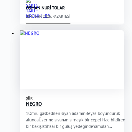
OSMAN NURİ TOLAR
20 NISAN 2026, PAZARTESI
ŞIIR
NEGRO
1Ömrü gasbedilen siyah adamınBeyaz boyunduruk
altındaÜzerine sıvanan sırnaşık bir çepel Had bildiren
bir bakışİstihzaî bir gülüş yedeğindeYamulan...