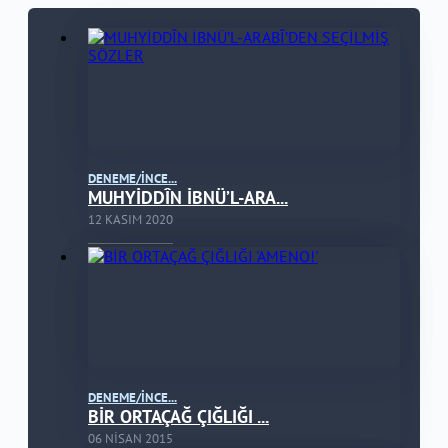
DENEME/İNCE...
MUHYİDDÎN İBNÜ’L-ARA...
12 KASIM 2020
DENEME/İNCE...
BİR ORTAÇAĞ ÇIĞLIĞI ...
06 NISAN 2015