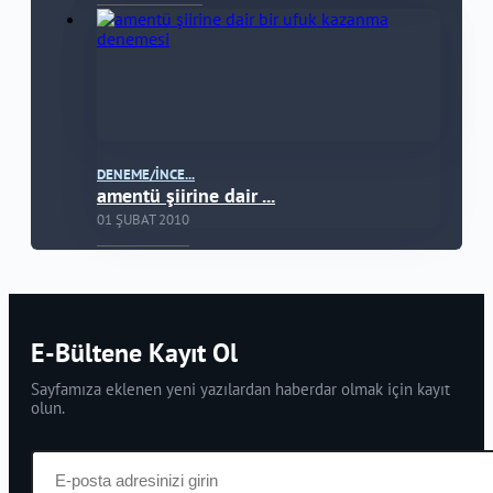
DENEME/İNCE...
amentü şiirine dair ...
01 ŞUBAT 2010
E-Bültene Kayıt Ol
Sayfamıza eklenen yeni yazılardan haberdar olmak için kayıt
olun.