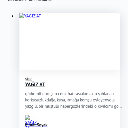
ŞIIR
YAĞIZ AT
görkemli duruşun cenk hatırasıakın akın şahlanan
korkusuzlukdağa, kuşa, ırmağa komşu eyleyenyola
yazgılı, bir muştulu habergözlerindeki o kıvılcımı gö...
Murat Soyak