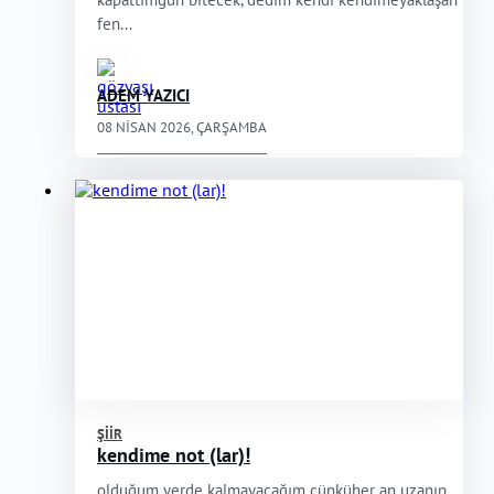
fen...
ADEM YAZICI
08 NISAN 2026, ÇARŞAMBA
ŞIIR
kendime not (lar)!
olduğum yerde kalmayacağım çünküher an uzanıp