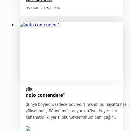
06 MART 2026, CUMA
ŞIIR
nolo contendere*
dünya böyledir, sadece böyledir!insanın bu hayatta nasıl
yükselipdüştüğünü mü soruyorsun?işte böyle…bir
kehanetin iki yarısı okunurkenruhum beni çağır...