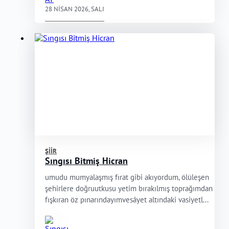
28 NISAN 2026, SALI
ŞIIR
Sıngısı Bitmiş Hicran
umudu mumyalaşmış fırat gibi akıyordum, ölüleşen
şehirlere doğruutkusu yetim bırakılmış toprağımdan
fışkıran öz pınarındayımvesâyet altındaki vasiyetl...