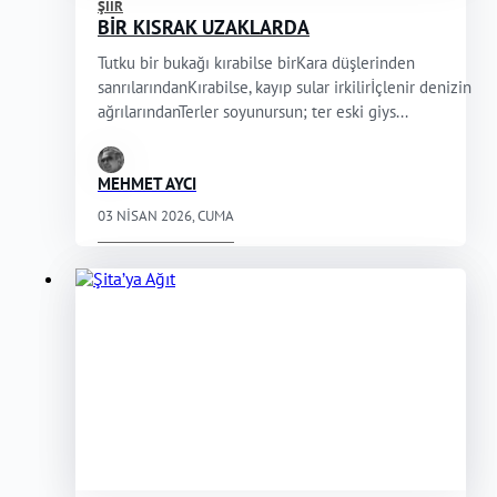
ŞIIR
BİR KISRAK UZAKLARDA
Tutku bir bukağı kırabilse birKara düşlerinden
sanrılarındanKırabilse, kayıp sular irkilirİçlenir denizin
ağrılarındanTerler soyunursun; ter eski giys...
MEHMET AYCI
03 NISAN 2026, CUMA