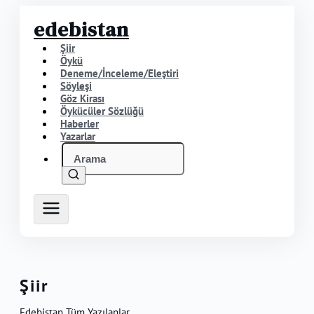
edebistan
Şiir
Öykü
Deneme/İnceleme/Eleştiri
Söyleşi
Göz Kirası
Öykücüler Sözlüğü
Haberler
Yazarlar
Şiir
Edebistan Tüm Yazılanlar