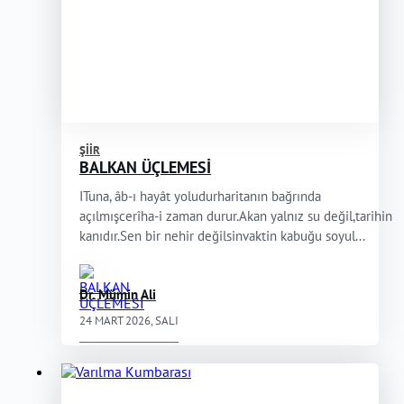
ŞIIR
BALKAN ÜÇLEMESİ
ITuna, âb-ı hayât yoludurharitanın bağrında
açılmışcerîha-i zaman durur.Akan yalnız su değil,tarihin
kanıdır.Sen bir nehir değilsinvaktin kabuğu soyul...
Dr. Mümin Ali
24 MART 2026, SALI