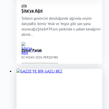
ŞIIR
Şita’ya Ağıt
Tufanın güvercini döndüğünde ağzında zeytin
dalıylaBiz ikimiz Yeûk ve Yegûs gibi yan yana
oturacağızŞita&#39;nın parkında o yaban kavağının
altınd...
Zinnur Parlak
02 NISAN 2026, PERŞEMBE