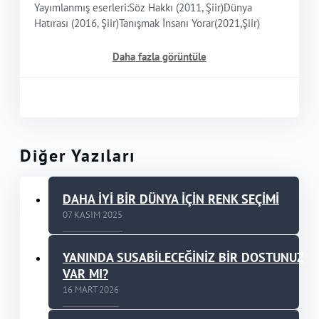
Yayımlanmış eserleri:Söz Hakkı (2011, Şiir)Dünya
Hatırası (2016, Şiir)Tanışmak İnsanı Yorar(2021,Şiir)
Daha fazla görüntüle
Diğer Yazıları
DAHA İYİ BİR DÜNYA İÇİN RENK SEÇİMİ
07 KASIM 2025
YANINDA SUSABİLECEĞİNİZ BİR DOSTUNUZ
VAR MI?
16 MART 2026