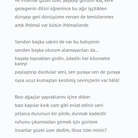
ve insanlar güzel üzer, yaşayıp gördün kaç kere
gezegenin dilini öğrenince bu ağır işçilikten
dünyayı geri dönüşüme versen de temizlenmez
artık ihtimal var bütün ihtimallerde
Senden başka sakini de var bu bahçenin
senden başka oturum alamayanları da…
hayata topraktan girdin, ödedin her kilometre
kareyi
paylaştırıp durdular seni, sen şuraya sen de şuraya
oysa ucuz kumaştan kesilmiş sevinçlerin var hâlâ!
Bazı ağaçlar yapraklarını içine döker
bazı kapılar kırık cam gibi evlat edinir seni
yıllarca durursun bir şiirde, durmak kaderdir
ruhunu çıkarmadan girmek için günlere
insanlar güzel üzer dedim, itiraz ister misin?