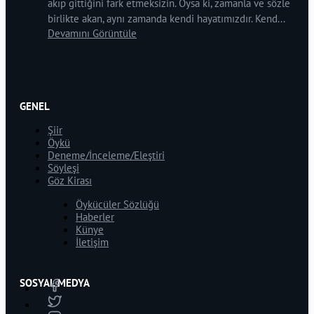
akıp gittiğini fark etmeksizin. Oysa ki, zamanla ve sözle
birlikte akan, aynı zamanda kendi hayatımızdır. Kend...
Devamını Görüntüle
GENEL
Şiir
Öykü
Deneme/İnceleme/Eleştiri
Söyleşi
Göz Kirası
Öykücüler Sözlüğü
Haberler
Künye
İletişim
SOSYAL MEDYA