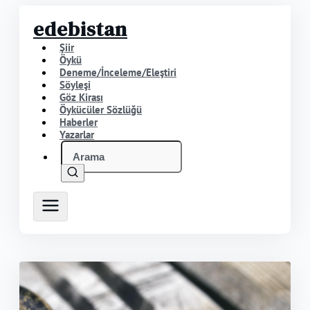
edebistan
Şiir
Öykü
Deneme/İnceleme/Eleştiri
Söyleşi
Göz Kirası
Öykücüler Sözlüğü
Haberler
Yazarlar