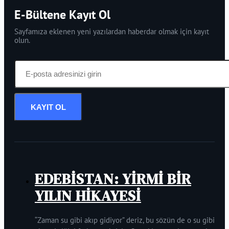
E-Bültene Kayıt Ol
Sayfamıza eklenen yeni yazılardan haberdar olmak için kayıt
olun.
KAYIT OL
EDEBİSTAN: YİRMİ BİR
YILIN HİKAYESİ
“Zaman su gibi akıp gidiyor” deriz, bu sözün de o su gibi