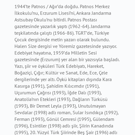
1944’te Patnos / Ağır’da doğdu. Patnos Merkez
İlkokulu’nu, Erzurum Lisesi’ni, Ankara Jandarma
Astsubay Okulu’nu bitirdi. Patnos Postası
gazetesinde yazarlık yaptı (1962-64). Jandarma
teşkilatında çalıştı (1966-86). TGRT’de, Türkiye
Çocuk dergisinde metin yazarı olarak bulundu.
Halen Size dergisi ve Yöremiz gazetesinde yazıyor.
Edebiyat hayatına, 1959’da Milletin Sesi
gazetesinde (Erzurum) yer alan bir yazısıyla başladı.
Yazı, şiir ve öyküleri Türk Edebiyatı, Hareket,
Boğaziçi, Çığır; Kültür ve Sanat, Ede, Ece, Çele
dergilerinde yer altı. Öykü kitapları dışında Kara
Kasırga (1991), Şahidim Kılıcımdır (1991),
Uçurumun Çağrısı (1993), İğde Dalı (1993),
Anatolia’nın Etekleri (1993), Dağların Türküsü
(1993), Bir Demet Leyla (1993), Unutulmayan
Sevdalar (1998) adlı roman, Sular Isındıkça (1992),
Ferman (1993), Gönül Cemresi (1995), Gülendam
(1996), Esintiler (1998) adlı şiir, Şiirin Kanadında
(1995), 20. Yüzyıl Türk Şiirinde Beş Şair (1996) adlı