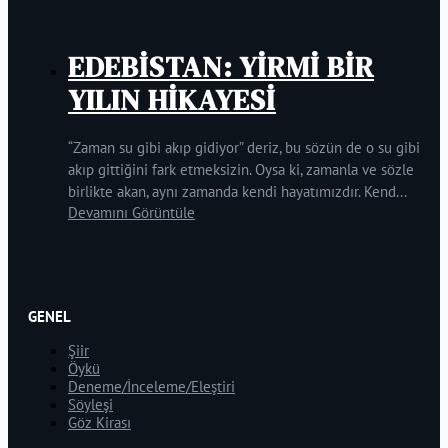
EDEBİSTAN: YİRMİ BİR
YILIN HİKAYESİ
“Zaman su gibi akıp gidiyor” deriz, bu sözün de o su gibi
akıp gittiğini fark etmeksizin. Oysa ki, zamanla ve sözle
birlikte akan, aynı zamanda kendi hayatımızdır. Kend...
Devamını Görüntüle
GENEL
Şiir
Öykü
Deneme/İnceleme/Eleştiri
Söyleşi
Göz Kirası