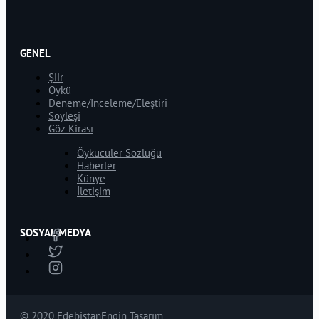
GENEL
Şiir
Öykü
Deneme/İnceleme/Eleştiri
Söyleşi
Göz Kirası
Öykücüler Sözlüğü
Haberler
Künye
İletişim
SOSYAL MEDYA
© 2020 Edebistan
Engin Tasarım