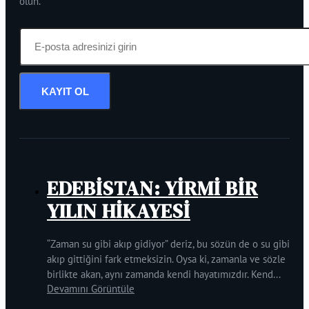
olun.
KAYIT OL
EDEBİSTAN: YİRMİ BİR
YILIN HİKAYESİ
“Zaman su gibi akıp gidiyor” deriz, bu sözün de o su gibi
akıp gittiğini fark etmeksizin. Oysa ki, zamanla ve sözle
birlikte akan, aynı zamanda kendi hayatımızdır. Kend...
Devamını Görüntüle