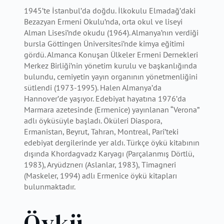
1945’te İstanbul’da doğdu. İlkokulu Elmadağ’daki
Bezazyan Ermeni Okulu’nda, orta okul ve liseyi
Alman Lisesi’nde okudu (1964). Almanya’nın verdiği
bursla Göttingen Üniversitesi’nde kimya eğitimi
gördü. Almanca Konuşan Ülkeler Ermeni Dernekleri
Merkez Birliği’nin yönetim kurulu ve başkanlığında
bulundu, cemiyetin yayın organının yönetmenliğini
sütlendi (1973-1995). Halen Almanya’da
Hannover’de yaşıyor. Edebiyat hayatına 1976’da
Marmara azetesinde (Ermenice) yayınlanan “Verona”
adlı öyküsüyle başladı. Öküleri Diaspora,
Ermanistan, Beyrut, Tahran, Montreal, Pari’teki
edebiyat dergilerinde yer aldı. Türkçe öykü kitabının
dışında Khordagvadz Karyagı (Parçalanmış Dörtlü,
1983), Aryüdznerı (Aslanlar, 1983), Timagneri
(Maskeler, 1994) adlı Ermenice öykü kitapları
bulunmaktadır.
Öykü