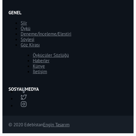
GENEL
Şiir
Öykü
Deneme/İnceleme/Eleştiri
Söyleşi
Göz Kirası
Öykücüler Sözlüğü
Haberler
Künye
İletişim
SOSYAL MEDYA
© 2020 Edebistan
Engin Tasarım