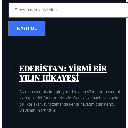
KAYIT OL
EDEBİSTAN: YİRMİ BİR
YILIN HİKAYESİ
“Zaman su gibi akıp gidiyor” deriz, bu sözün de o su gibi
akıp gittiğini fark etmeksizin. Oysa ki, zamanla ve sözle
birlikte akan, aynı zamanda kendi hayatımızdır. Kend...
Devamını Görüntüle