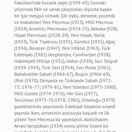
Fakültesi'nde hocalık yaptı (1939-43). Sonraki
yıllarında fikir ve sanat çalışmaları dışında başka
bir işle meşgul olmadı. Şiir öykü, deneme, polemik
ve makaleleri Yeni Mecmua (1923), Milli Mecmua
(1924), Anadolu Mecmuası (1924-25), Akbaba (928),
Hayat Mecmuası (1928-29), Yeni Hayat, Varlık
(1933), Türk Tiyatrosu (1935), Gündüz (1935), Ağaç
(1936), Borazan (1947), Yeni İstiklal (1963), Türk
Edebiyatı (1982) dergileriyle, Cumhuriyet (1928),
Hakimiyeti Milliye (1932), Haber (1939), Son Telgraf
(1939-1943), Türk Sesi (1954), Son Posta (1962),
Bababıalide Sabah (1966-67), Bugün (1966-69),
Ufuk (1970), Dünyada ve Türkiyede Sabah (1972-
73; 1976-77; 1979-81), Yeni İstanbul (1975-1980),
Milli Gazete (1974-1976), Her Gün (1977),
Tercüman (1975-76;1978; 1982), Ortadoğu (1979)
gazetelerinde yayınlandı. Edebiyat hayatına onyedi
yaşında iken, annesinin arzusuyla başladı ve ilk
şiirleri Yeni Mecmua'da yayınlandı. Abdülhakim
Arvasi tanıştıktan (1934) sonra şiirine İslami bir