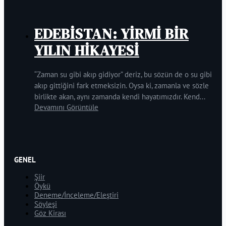
EDEBİSTAN: YİRMİ BİR
YILIN HİKAYESİ
“Zaman su gibi akıp gidiyor” deriz, bu sözün de o su gibi
akıp gittiğini fark etmeksizin. Oysa ki, zamanla ve sözle
birlikte akan, aynı zamanda kendi hayatımızdır. Kend...
Devamını Görüntüle
GENEL
Şiir
Öykü
Deneme/İnceleme/Eleştiri
Söyleşi
Göz Kirası