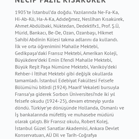
1905'te İstanbul’da doğdu. Yazılarında Ne-Fa-Ka,
Hi-Ab-Kö, Ha-A-Ka, Adıdeğmez, Neslihan Kısakürek,
Ahmet Abdülbaki, Nüktedan, Dedektifx1, Prof. Ş.Ü,
Mürid, Bankacı, Be-De, Ozan, Ozanbaşı, Hikmet
Sahibi Abdinin Kölesi takma adlarını da kullandı.
İlk ve orta öğrenimini Mahalle Mektebi,
Gedikpaşa’daki Fransız Mektebi, Amerikan Koleji,
Büyükdere’deki Emin Efendi Mahalle Mektebi,
Büyük Reşit Paşa Nümûne Mektebi, Vaniköy’deki
Rehber-i İttihat Mektebi gibi değişik okullarda
tamamladı. İstanbul Edebiyat Fakültesi Felsefe
Bölümü'nü bitirdi (1924). Maarif Vekaleti bursuyla
Fransa’ya giderek Sorbon Üniversitesi’nde iki yıl
felsefe okudu (1924-25), devam etmeyip yurda
döndü. Türkiye'ye dönüşünde Hollanda, Osmanlı ve
İş bankalarında müfettiş ve muhasebe müdürü
olarak çalıştı. Bir Fransız okulu, Robert Kolej,
İstanbul Güzel Sanatlar Akademisi, Ankara Devlet
Konservatuarı, AÜ Dil ve Tarih-Coğrafya