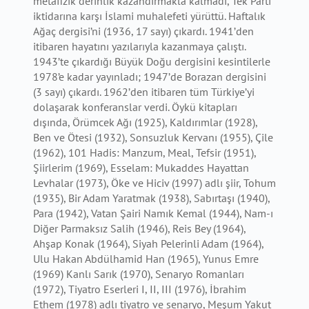
metafizik derinlik kazandırmakla kalmadı, Tek Parti
iktidarına karşı İslami muhalefeti yürüttü. Haftalık
Ağaç dergisi’ni (1936, 17 sayı) çıkardı. 1941’den
itibaren hayatını yazılarıyla kazanmaya çalıştı.
1943’te çıkardığı Büyük Doğu dergisini kesintilerle
1978’e kadar yayınladı; 1947’de Borazan dergisini
(3 sayı) çıkardı. 1962’den itibaren tüm Türkiye’yi
dolaşarak konferanslar verdi. Öykü kitapları
dışında, Örümcek Ağı (1925), Kaldırımlar (1928),
Ben ve Ötesi (1932), Sonsuzluk Kervanı (1955), Çile
(1962), 101 Hadis: Manzum, Meal, Tefsir (1951),
Şiirlerim (1969), Esselam: Mukaddes Hayattan
Levhalar (1973), Öke ve Hiciv (1997) adlı şiir, Tohum
(1935), Bir Adam Yaratmak (1938), Sabırtaşı (1940),
Para (1942), Vatan Şairi Namık Kemal (1944), Nam-ı
Diğer Parmaksız Salih (1946), Reis Bey (1964),
Ahşap Konak (1964), Siyah Pelerinli Adam (1964),
Ulu Hakan Abdülhamid Han (1965), Yunus Emre
(1969) Kanlı Sarık (1970), Senaryo Romanları
(1972), Tiyatro Eserleri I, II, III (1976), İbrahim
Ethem (1978) adlı tiyatro ve senaryo, Meşum Yakut