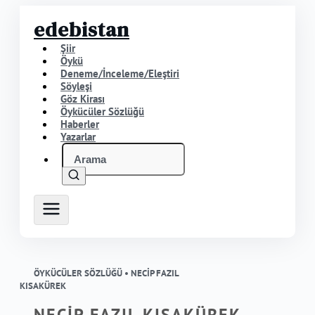
edebistan
Şiir
Öykü
Deneme/İnceleme/Eleştiri
Söyleşi
Göz Kirası
Öykücüler Sözlüğü
Haberler
Yazarlar
ÖYKÜCÜLER SÖZLÜĞÜ •
NECİP FAZIL
KISAKÜREK
NECİP FAZIL KISAKÜREK