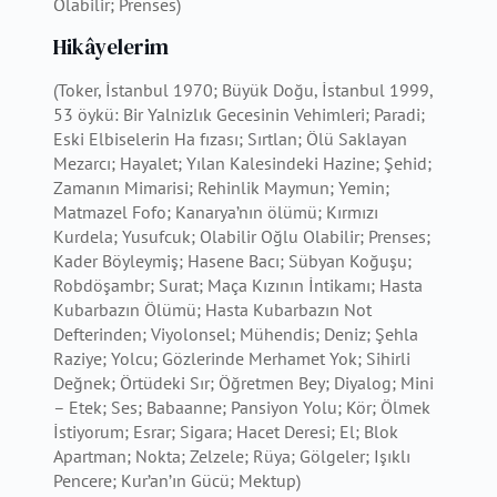
Olabilir; Prenses)
Hikâyelerim
(Toker, İstanbul 1970; Büyük Doğu, İstanbul 1999,
53 öykü: Bir Yalnizlık Gecesinin Vehimleri; Paradi;
Eski Elbiselerin Ha fızası; Sırtlan; Ölü Saklayan
Mezarcı; Hayalet; Yılan Kalesindeki Hazine; Şehid;
Zamanın Mimarisi; Rehinlik Maymun; Yemin;
Matmazel Fofo; Kanarya’nın ölümü; Kırmızı
Kurdela; Yusufcuk; Olabilir Oğlu Olabilir; Prenses;
Kader Böyleymiş; Hasene Bacı; Sübyan Koğuşu;
Robdöşambr; Surat; Maça Kızının İntikamı; Hasta
Kubarbazın Ölümü; Hasta Kubarbazın Not
Defterinden; Viyolonsel; Mühendis; Deniz; Şehla
Raziye; Yolcu; Gözlerinde Merhamet Yok; Sihirli
Değnek; Örtüdeki Sır; Öğretmen Bey; Diyalog; Mini
– Etek; Ses; Babaanne; Pansiyon Yolu; Kör; Ölmek
İstiyorum; Esrar; Sigara; Hacet Deresi; El; Blok
Apartman; Nokta; Zelzele; Rüya; Gölgeler; Işıklı
Pencere; Kur’an’ın Gücü; Mektup)