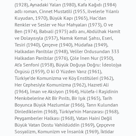
(1928), Aynadaki Yalan (1980), Kafa Kağıdı (1984)
adlı roman, Cinnet Mustatili (1955, ilvelerle Yılanlı
Kuyudan, 1970), Büyük Kapı (1965), Hac’dan
Renkler ve Sesler ve Nur Mahyaları (1973), O ve
Ben (1974), Babıali (1975) adlı anı, Abdülhak Hamit
ve Dolayısıyla (1937), Namık Kemal Şahsı, Eseri,
Tesiri (1940), Çerçeve (1940), Müdafaa (1949),
Halkadan Parıltılar (1948), Veliler Ordusundan 333
Halkadan Parıltılar (1976), Çöle İnen Nur (1950),
At’a Senfoni (1958), Büyük Doğuya Doğru: İdeolojya
Örgüsü (1959), O ki O Yüzden Varız (1961),
Türkiye’de Komunizma ve Köy Enstitüleri (1962),
Her Cephesiyle Komunizma (1962), Hazreti Ali
(1964), İman ve Aksiyon (1964), Hülefa-i Raşidinin
Menkıbelerine Ait Bir Pırıltı, Bir Işık (1965), Tarih
Boyunca Büyük Mazlumlar (1966), Tanrı Kulundan
Dinlediklerim (1968), Türkiye’nin Manzarası (1968),
Peygamberler Halkası (1968), Vatan Haini Değil
Büyük Vatan Dostu Vahiidüddin (1969), Çepçevre
Sosyalizm, Komunizm ve İnsanlık (1969), İktidar