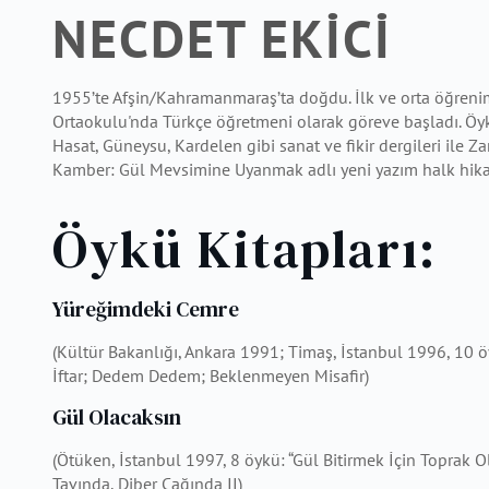
NECDET EKİCİ
1955’te Afşin/Kahramanmaraş’ta doğdu. İlk ve orta öğrenim
Ortaokulu'nda Türkçe öğretmeni olarak göreve başladı. Öykü,
Hasat, Güneysu, Kardelen gibi sanat ve fikir dergileri ile Z
Kamber: Gül Mevsimine Uyanmak adlı yeni yazım halk hikay
Öykü Kitapları:
Yüreğimdeki Cemre
(Kültür Bakanlığı, Ankara 1991; Timaş, İstanbul 1996, 10 
İftar; Dedem Dedem; Beklenmeyen Misafir)
Gül Olacaksın
(Ötüken, İstanbul 1997, 8 öykü: “Gül Bitirmek İçin Toprak 
Tavında, Diber Çağında II)