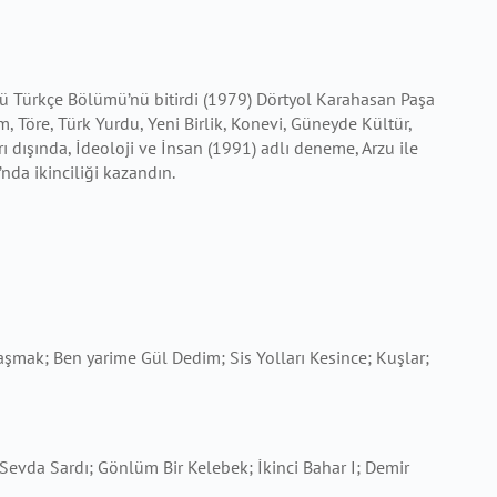
ü Türkçe Bölümü’nü bitirdi (1979) Dörtyol Karahasan Paşa
, Töre, Türk Yurdu, Yeni Birlik, Konevi, Güneyde Kültür,
ı dışında, İdeoloji ve İnsan (1991) adlı deneme, Arzu ile
da ikinciliği kazandın.
şmak; Ben yarime Gül Dedim; Sis Yolları Kesince; Kuşlar;
 Sevda Sardı; Gönlüm Bir Kelebek; İkinci Bahar I; Demir