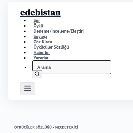
edebistan
Şiir
Öykü
Deneme/İnceleme/Eleştiri
Söyleşi
Göz Kirası
Öykücüler Sözlüğü
Haberler
Yazarlar
ÖYKÜCÜLER SÖZLÜĞÜ •
NECDET EKİCİ