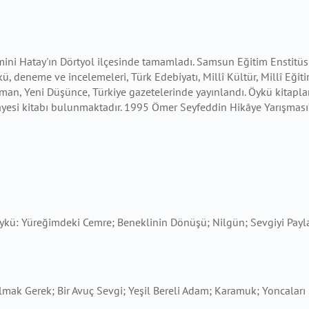
ini Hatay'ın Dörtyol ilçesinde tamamladı. Samsun Eğitim Enstitüs
 deneme ve incelemeleri, Türk Edebiyatı, Millî Kültür, Millî Eğitim
aman, Yeni Düşünce, Türkiye gazetelerinde yayınlandı. Öykü kitaplar
esi kitabı bulunmaktadır. 1995 Ömer Seyfeddin Hikâye Yarışması’n
öykü: Yüreğimdeki Cemre; Beneklinin Dönüşü; Nilgün; Sevgiyi Payla
Olmak Gerek; Bir Avuç Sevgi; Yeşil Bereli Adam; Karamuk; Yoncaları