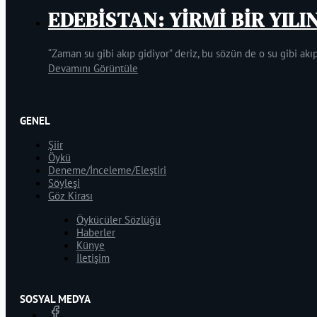
EDEBİSTAN: YİRMİ BİR YILI
“Zaman su gibi akıp gidiyor” deriz, bu sözün de o su gibi akıp
Devamını Görüntüle
GENEL
Şiir
Öykü
Deneme/İnceleme/Eleştiri
Söyleşi
Göz Kirası
Öykücüler Sözlüğü
Haberler
Künye
İletişim
SOSYAL MEDYA