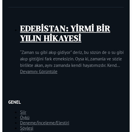
EDEBİSTAN: YİRMİ BİR
YILIN HİKAYESİ
“Zaman su gibi akıp gidiyor” deriz, bu sözün de o su gibi
akıp gittiğini fark etmeksizin. Oysa ki, zamanla ve sözle
birlikte akan, aynı zamanda kendi hayatımızdır. Kend...
Devamını Görüntüle
GENEL
Şiir
Öykü
Deneme/İnceleme/Eleştiri
Söyleşi