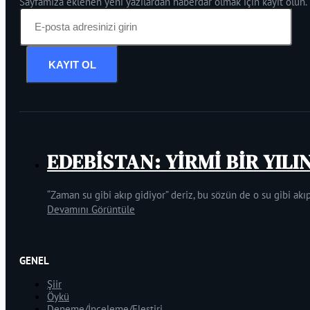
Sayfamıza eklenen yeni yazılardan haberdar olmak için kayıt olun.
KAYIT OL
EDEBİSTAN: YİRMİ BİR YILI
“Zaman su gibi akıp gidiyor” deriz, bu sözün de o su gibi akıp
Devamını Görüntüle
GENEL
Şiir
Öykü
Deneme/İnceleme/Eleştiri