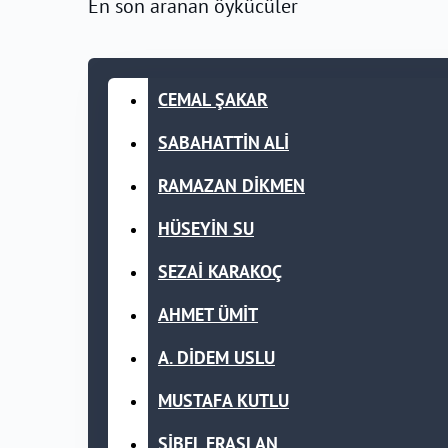
En son aranan öykücüler
CEMAL ŞAKAR
SABAHATTİN ALİ
RAMAZAN DİKMEN
HÜSEYİN SU
SEZAİ KARAKOÇ
AHMET ÜMİT
A. DİDEM USLU
MUSTAFA KUTLU
SİBEL ERASLAN