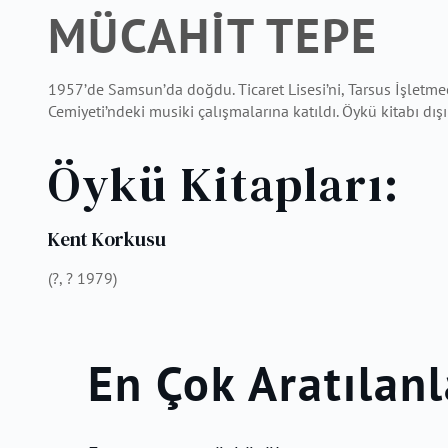
MÜCAHİT TEPE
1957’de Samsun’da doğdu. Ticaret Lisesi’ni, Tarsus İşletmec
Cemiyeti’ndeki musiki çalışmalarına katıldı. Öykü kitabı dış
Öykü Kitapları:
Kent Korkusu
(?, ? 1979)
En Çok Aratılanl