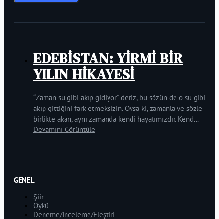
EDEBİSTAN: YİRMİ BİR
YILIN HİKAYESİ
“Zaman su gibi akıp gidiyor” deriz, bu sözün de o su gibi
akıp gittiğini fark etmeksizin. Oysa ki, zamanla ve sözle
birlikte akan, aynı zamanda kendi hayatımızdır. Kend...
Devamını Görüntüle
GENEL
Şiir
Öykü
Deneme/İnceleme/Eleştiri