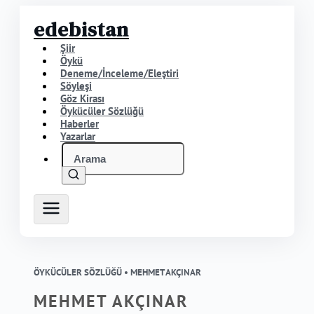
edebistan
Şiir
Öykü
Deneme/İnceleme/Eleştiri
Söyleşi
Göz Kirası
Öykücüler Sözlüğü
Haberler
Yazarlar
ÖYKÜCÜLER SÖZLÜĞÜ •
MEHMET AKÇINAR
MEHMET AKÇINAR