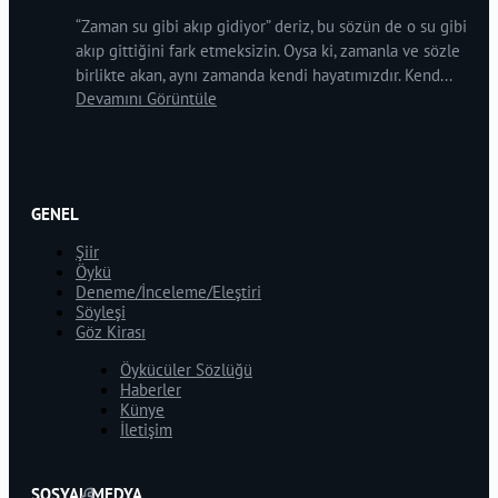
“Zaman su gibi akıp gidiyor” deriz, bu sözün de o su gibi
akıp gittiğini fark etmeksizin. Oysa ki, zamanla ve sözle
birlikte akan, aynı zamanda kendi hayatımızdır. Kend...
Devamını Görüntüle
GENEL
Şiir
Öykü
Deneme/İnceleme/Eleştiri
Söyleşi
Göz Kirası
Öykücüler Sözlüğü
Haberler
Künye
İletişim
SOSYAL MEDYA