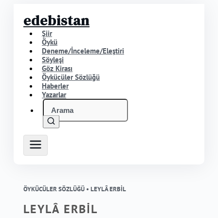
edebistan
Şiir
Öykü
Deneme/İnceleme/Eleştiri
Söyleşi
Göz Kirası
Öykücüler Sözlüğü
Haberler
Yazarlar
ÖYKÜCÜLER SÖZLÜĞÜ •
LEYLÂ ERBİL
LEYLÂ ERBİL