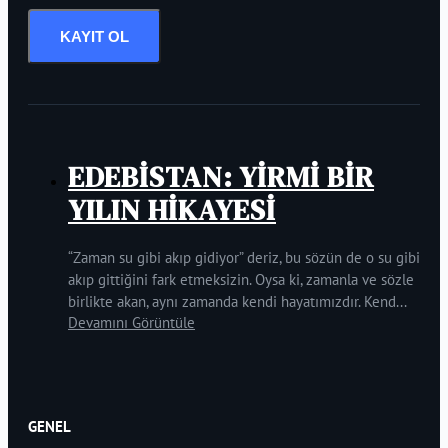
KAYIT OL
EDEBİSTAN: YİRMİ BİR
YILIN HİKAYESİ
“Zaman su gibi akıp gidiyor” deriz, bu sözün de o su gibi
akıp gittiğini fark etmeksizin. Oysa ki, zamanla ve sözle
birlikte akan, aynı zamanda kendi hayatımızdır. Kend...
Devamını Görüntüle
GENEL