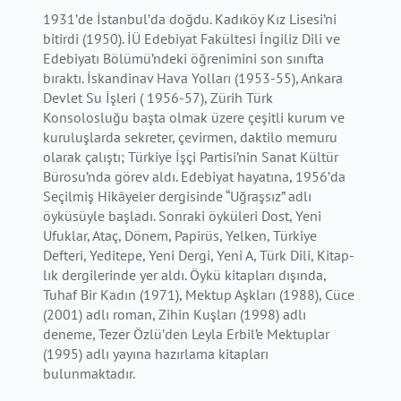
1931’de İstanbul’da doğdu. Kadıköy Kız Lisesi’ni
bitirdi (1950). İÜ Edebiyat Fakültesi İngiliz Dili ve
Edebiyatı Bölümü’ndeki öğrenimini son sınıfta
bıraktı. İskandinav Hava Yolları (1953-55), Ankara
Devlet Su İşleri ( 1956-57), Zürih Türk
Konsolosluğu başta olmak üzere çeşitli kurum ve
kuruluşlarda sekreter, çevirmen, daktilo memuru
olarak çalıştı; Türkiye İşçi Partisi’nin Sanat Kültür
Bürosu’nda görev aldı. Edebiyat hayatına, 1956’da
Seçilmiş Hikâyeler dergisinde “Uğraşsız” adlı
öyküsüyle başladı. Sonraki öyküleri Dost, Yeni
Ufuklar, Ataç, Dönem, Papirüs, Yelken, Türkiye
Defteri, Yeditepe, Yeni Dergi, Yeni A, Türk Dili, Kitap-
lık dergilerinde yer aldı. Öykü kitapları dışında,
Tuhaf Bir Kadın (1971), Mektup Aşkları (1988), Cüce
(2001) adlı roman, Zihin Kuşları (1998) adlı
deneme, Tezer Özlü’den Leyla Erbil’e Mektuplar
(1995) adlı yayına hazırlama kitapları
bulunmaktadır.