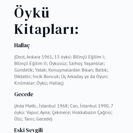
Öykü
Kitapları:
Hallaç
(Dost, Ankara 1961, 13 öykü: Bilinçli Eğilim I;
Bilinçli Eğilim II; Öyküsüz; Sarhoş Yaşantılar;
Gündelik; Yatak; Konuşmalardan Bıkan; Baltık;
Diktatör; İncik Boncuk; Üç Arkadaş ya da Oyun;
Kırılmalar: Öykü; Hallaç)
Gecede
(Asta Matb., İstanbul 1968; Can, İstanbul 1990, 7
öykü: Vapur; Ayna; Çekmece; Hokkabazın Çağrısı;
Ölü; Tanrı; Gecede)
Eski Sevgili