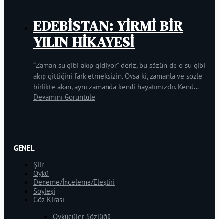
EDEBİSTAN: YİRMİ BİR
YILIN HİKAYESİ
“Zaman su gibi akıp gidiyor” deriz, bu sözün de o su gibi
akıp gittiğini fark etmeksizin. Oysa ki, zamanla ve sözle
birlikte akan, aynı zamanda kendi hayatımızdır. Kend...
Devamını Görüntüle
GENEL
Şiir
Öykü
Deneme/İnceleme/Eleştiri
Söyleşi
Göz Kirası
Öykücüler Sözlüğü