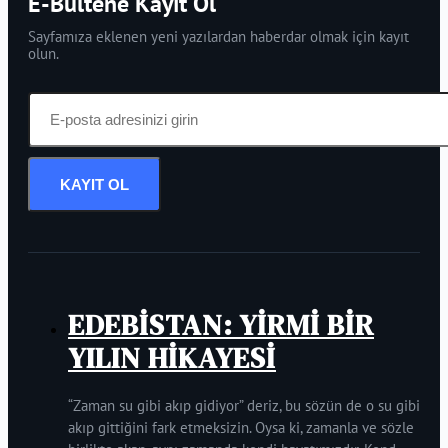
E-Bültene Kayıt Ol
Sayfamıza eklenen yeni yazılardan haberdar olmak için kayıt
olun.
KAYIT OL
EDEBİSTAN: YİRMİ BİR
YILIN HİKAYESİ
“Zaman su gibi akıp gidiyor” deriz, bu sözün de o su gibi
akıp gittiğini fark etmeksizin. Oysa ki, zamanla ve sözle