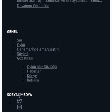
birlikte akan, aynı zamanda kendi hayatımızdır. Kend...
Devamını Görüntüle
GENEL
Şiir
Öykü
Deneme/İnceleme/Eleştiri
Söyleşi
Göz Kirası
Öykücüler Sözlüğü
Haberler
Künye
İletişim
SOSYAL MEDYA