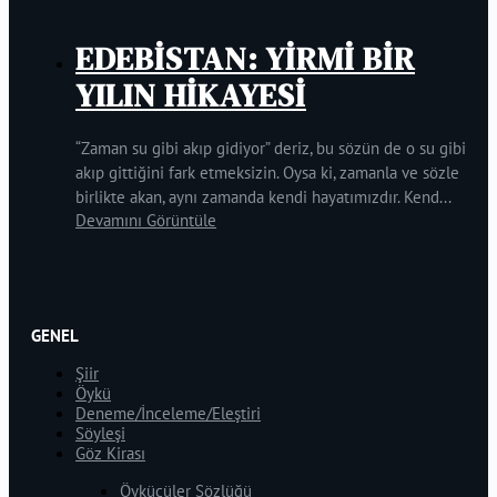
EDEBİSTAN: YİRMİ BİR
YILIN HİKAYESİ
“Zaman su gibi akıp gidiyor” deriz, bu sözün de o su gibi
akıp gittiğini fark etmeksizin. Oysa ki, zamanla ve sözle
birlikte akan, aynı zamanda kendi hayatımızdır. Kend...
Devamını Görüntüle
GENEL
Şiir
Öykü
Deneme/İnceleme/Eleştiri
Söyleşi
Göz Kirası
Öykücüler Sözlüğü