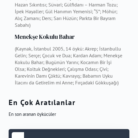
Hazan Sıkıntısı; Süvari; Gülfidanı – Harman Tozu;
İpek Hayaller; Gül Hanımın Yemenisi; “S”; Möhür;
Alıç Zamanı; Ders; Sarı Hüzün; Parkta Bir Bayram
Sabahı)
Menekşe Kokulu Bahar
(Kaynak, İstanbul 2005, 14 öykü: Akrep; İstanbullu
Gelin; Serçe; Çocuk ve Dua; Kardan Adam; Menekşe
Kokulu Bahar; Bugünün Yarını; Kocamın Bir İşi
Olsa; Koltuk Değnekleri; Çalışma Odası; Çivi;
Karevinin Damı Çöktü; Kavrayış; Babamın Uyku
İlacını da Getirelim mi Anne; Fırçadaki Gökkuşağı)
En Çok Aratılanlar
En son aranan öykücüler