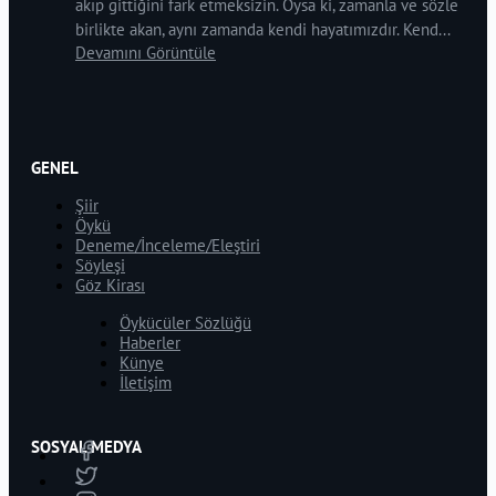
akıp gittiğini fark etmeksizin. Oysa ki, zamanla ve sözle
birlikte akan, aynı zamanda kendi hayatımızdır. Kend...
Devamını Görüntüle
GENEL
Şiir
Öykü
Deneme/İnceleme/Eleştiri
Söyleşi
Göz Kirası
Öykücüler Sözlüğü
Haberler
Künye
İletişim
SOSYAL MEDYA