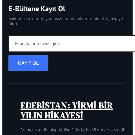
E-Bültene Kayıt Ol
Sayfamıza eklenen yeni yazılardan haberdar olmak için kayıt
olun.
KAYIT OL
EDEBİSTAN: YİRMİ BİR
YILIN HİKAYESİ
“Zaman su gibi akıp gidiyor” deriz, bu sözün de o su gibi