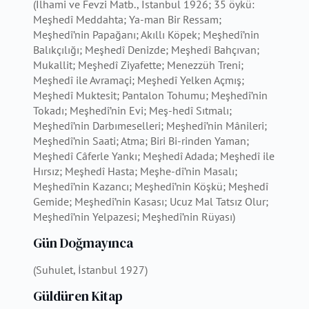
(İlhami ve Fevzi Matb., İstanbul 1926; 35 öykü:
Meşhedî Meddahta; Ya-man Bir Ressam;
Meşhedî’nin Papağanı; Akıllı Köpek; Meşhedî’nin
Balıkçılığı; Meşhedî Denizde; Meşhedî Bahçıvan;
Mukallit; Meşhedî Ziyafette; Menezzüh Treni;
Meşhedî ile Avramaçi; Meşhedî Yelken Açmış;
Meşhedî Muktesit; Pantalon Tohumu; Meşhedî’nin
Tokadı; Meşhedî’nin Evi; Meş-hedî Sıtmalı;
Meşhedî’nin Darbımeselleri; Meşhedî’nin Mânileri;
Meşhedî’nin Saati; Atma; Biri Bi-rinden Yaman;
Meşhedî Câferle Yankı; Meşhedî Adada; Meşhedî ile
Hırsız; Meşhedî Hasta; Meşhe-dî’nin Masalı;
Meşhedî’nin Kazancı; Meşhedî’nin Köşkü; Meşhedî
Gemide; Meşhedî’nin Kasası; Ucuz Mal Tatsız Olur;
Meşhedî’nin Yelpazesi; Meşhedî’nin Rüyası)
Gün Doğmayınca
(Suhulet, İstanbul 1927)
Güldüren Kitap