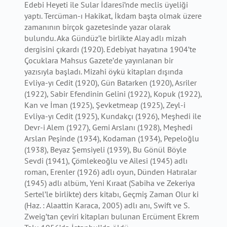
Edebi Heyeti ile Sular İdaresi’nde meclis üyeliği
yaptı. Tercüman-ı Hakikat, İkdam başta olmak üzere
zamanının birçok gazetesinde yazar olarak
bulundu. Aka Gündüz’le birlikte Alay adlı mizah
dergisini çıkardı (1920). Edebiyat hayatına 1904’te
Çocuklara Mahsus Gazete’de yayınlanan bir
yazısıyla başladı. Mizahi öykü kitapları dışında
Evliya-yı Cedit (1920), Gün Batarken (1920), Asriler
(1922), Sabir Efendinin Gelini (1922), Kopuk (1922),
Kan ve İman (1925), Şevketmeap (1925), Zeyl-i
Evliya-yı Cedit (1925), Kundakçı (1926), Meşhedi ile
Devr-i Alem (1927), Gemi Arslanı (1928), Meşhedi
Arslan Peşinde (1934), Kodaman (1934), Pepeloğlu
(1938), Beyaz Şemsiyeli (1939), Bu Gönül Böyle
Sevdi (1941), Çömlekeoğlu ve Ailesi (1945) adlı
roman, Erenler (1926) adlı oyun, Dünden Hatıralar
(1945) adlı albüm, Yeni Kıraat (Sabiha ve Zekeriya
Sertel’le birlikte) ders kitabı, Geçmiş Zaman Olur ki
(Haz. : Alaattin Karaca, 2005) adlı anı, Swift ve S.
Zweig’tan çeviri kitapları bulunan Ercüment Ekrem