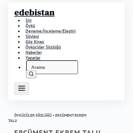
edebistan
Şiir
Öykü
Deneme/İnceleme/Eleştiri
Söyleşi
Göz Kirası
Öykücüler Sözlüğü
Haberler
Yazarlar
ÖYKÜCÜLER SÖZLÜĞÜ •
ERCÜMENT EKREM
TALU
ERCÜMENT EKREM TALU