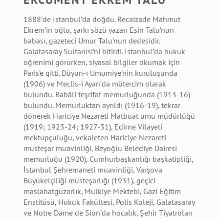
1888’de İstanbul’da doğdu. Recaizade Mahmut
Ekrem’in oğlu, şarkı sözü yazarı Esin Talu’nun
babası, gazeteci Umur Talu’nun dedesidir.
Galatasaray Sultanisi’ni bitirdi. İstanbul’da hukuk
öğrenimi görürken, siyasal bilgiler okumak için
Paris’e gitti. Düyun-ı Umumiye’nin kuruluşunda
(1906) ve Meclis-i Ayan’da mütercim olarak
bulundu. Babâli teşrifat memurluğunda (1913-16)
bulundu. Memurluktan ayrıldı (1916-19), tekrar
dönerek Hariciye Nezareti Matbuat umu müdürlüğü
(1919; 1923-24; 1927-31), Edirne Vilayeti
mektupçuluğu, vekaleten Hariciye Nezareti
müsteşar muavinliği, Beyoğlu Belediye Dairesi
memurluğu (1920), Cumhurbaşkanlığı başkatipliği,
İstanbul Şehremaneti muavinliği, Varşova
Büyükelçiliği müsteşarlığı (1931), geçici
maslahatgüzarlık, Mülkiye Mektebi, Gazi Eğitim
Enstitüsü, Hukuk Fakültesi, Polis Koleji, Galatasaray
ve Notre Dame de Sion’da hocalık, Şehir Tiyatroları