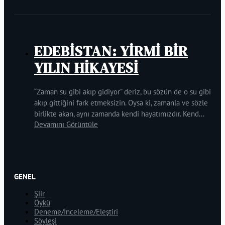
EDEBİSTAN: YİRMİ BİR
YILIN HİKAYESİ
“Zaman su gibi akıp gidiyor” deriz, bu sözün de o su gibi
akıp gittiğini fark etmeksizin. Oysa ki, zamanla ve sözle
birlikte akan, aynı zamanda kendi hayatımızdır. Kend...
Devamını Görüntüle
GENEL
Şiir
Öykü
Deneme/İnceleme/Eleştiri
Söyleşi