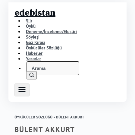
edebistan
Şiir
Öykü
Deneme/İnceleme/Eleştiri
Söyleşi
Göz Kirası
Öykücüler Sözlüğü
Haberler
Yazarlar
ÖYKÜCÜLER SÖZLÜĞÜ •
BÜLENT AKKURT
BÜLENT AKKURT