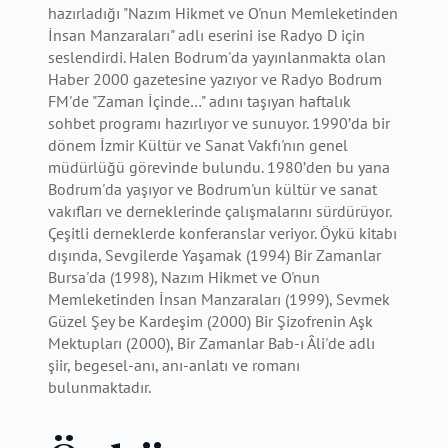
hazırladığı "Nazım Hikmet ve O'nun Memleketinden
İnsan Manzaraları" adlı eserini ise Radyo D için
seslendirdi. Halen Bodrum'da yayınlanmakta olan
Haber 2000 gazetesine yazıyor ve Radyo Bodrum
FM'de "Zaman İçinde…" adını taşıyan haftalık
sohbet programı hazırlıyor ve sunuyor. 1990’da bir
dönem İzmir Kültür ve Sanat Vakfı'nın genel
müdürlüğü görevinde bulundu. 1980’den bu yana
Bodrum'da yaşıyor ve Bodrum'un kültür ve sanat
vakıfları ve derneklerinde çalışmalarını sürdürüyor.
Çeşitli derneklerde konferanslar veriyor. Öykü kitabı
dışında, Sevgilerde Yaşamak (1994) Bir Zamanlar
Bursa'da (1998), Nazım Hikmet ve O'nun
Memleketinden İnsan Manzaraları (1999), Sevmek
Güzel Şey be Kardeşim (2000) Bir Şizofrenin Aşk
Mektupları (2000), Bir Zamanlar Bab-ı Âli'de adlı
şiir, begesel-anı, anı-anlatı ve romanı
bulunmaktadır.