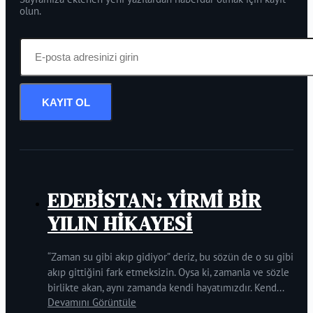
olun.
KAYIT OL
EDEBİSTAN: YİRMİ BİR
YILIN HİKAYESİ
“Zaman su gibi akıp gidiyor” deriz, bu sözün de o su gibi
akıp gittiğini fark etmeksizin. Oysa ki, zamanla ve sözle
birlikte akan, aynı zamanda kendi hayatımızdır. Kend...
Devamını Görüntüle