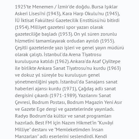
1925’te Menemen / İzmir'de doğdu. Bursa Işıklar
Askeri Lisesi'ni (1943), Kara Harp Okulu'nu (1945),
İÜ İktisat Fakültesi Gazetecilik Enstitüsü'nü bitirdi
(1954). Milliyet gazetesi spor yazarı olarak
gazeteciliğe başladı (1953). On yıl süren zorunlu
hizmetini tamamlayarak ordudan ayrıldı (1955).
Çeşitli gazetelerde yazı işleri ve genel yayın müdürü
olarak çalıştı. İstanbul'da Arena Tiyatrosu
kuruluşuna katıldı (1962). Ankara'da Asaf Çiyiltepe
ile birlikte Ankara Sanat Tiyatrosu'nu kurdu (1963)
ve dokuz yıl süreyle bu kuruluşun genel
yönetmenliğini yaptı. İstanbul'da Sanajans sanat
haberleri ajansı kurdu (1971), Çağdaş adlı sanat
dergisini çıkardı (1971-1989). Yazılarını Sanat
Çevresi, Bodrum Postası, Bodrum Magazin Yeni Asır
ve Gazete Ege dergi ve gazetelerinde yayınladı.
Radyo Bodrum’da kültür ve sanat programları
hazırladı. Best FM için Nazım Hikmet'in "Kuvâyi
Milliye" destanı ve "Memleketimden İnsan
Manzarları" adlı eserlerini seslendirdi. Kendi