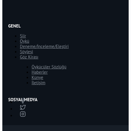
GENEL
Şiir
Öykü
Deneme/İnceleme/Eleştiri
Söyleşi
Göz Kirası
Öykücüler Sözlüğü
Haberler
Künye
İletişim
SOSYAL MEDYA