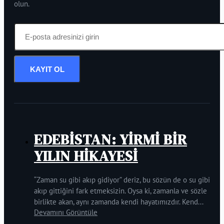
olun.
KAYIT OL
EDEBİSTAN: YİRMİ BİR
YILIN HİKAYESİ
“Zaman su gibi akıp gidiyor” deriz, bu sözün de o su gibi
akıp gittiğini fark etmeksizin. Oysa ki, zamanla ve sözle
birlikte akan, aynı zamanda kendi hayatımızdır. Kend...
Devamını Görüntüle