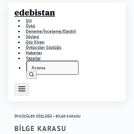
edebistan
Şiir
Öykü
Deneme/İnceleme/Eleştiri
Söyleşi
Göz Kirası
Öykücüler Sözlüğü
Haberler
Yazarlar
ÖYKÜCÜLER SÖZLÜĞÜ •
BİLGE KARASU
BİLGE KARASU