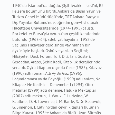
1930’da İstanbul’da doğdu. Şişli Terakki Lisesi’ni, İÜ
Felsefe Bölümü’nü bitirdi. Ankara’da Basın Yayın ve
Turizm Genel Müdürlüğü’nde, TRT Ankara Radyosu
Dış Yayınlar Bölümü’nde, öğretim görevlisi olarak
Hacettepe Üniversitesi’nde (1974-1995) çalıştı.
Rockefeller Bursu’yla Avrupa’nın çeşitli kentlerinde
bulundu (1963-64). Edebiyat hayatına, 1952’de
Seçilmiş Hikâyeler dergisinde yayınlanan bir
öyküsüyle başladı. Öykü ve yazıları Seçilmiş
Hikâyeler, Dost, Forum, Türk Dili, Tan, Gösteri,
Gergedan, Argos, Şehir, Kedi, Kitap-lık dergilerinde
yer aldı. Öykü kitapları dışında Gece (1985), Kılavuz
(1990) adlı roman, Altı Ay Bir Güz (1996),
Lağımlaranası ya da Beyoğlu (1999) adlı anlatı, Ne
Kitapsız Ne Kedisiz – Denemeler I (1994), Öteki
Metinler (1999) adlı deneme, Haluk’a Mektuplar
(2002) adlı mektup, H. Wouk, E. Ludwing, W.
Faulkner, D. H. Lawrence, J. M. Barrie, S. De Beauvoir,
G. Simenon, I. Calvino’dan çeviri kitapları bulunan
Bilge Karasu 1995’te Ankara’da öldü. Uzun Sürmüş