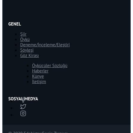
GENEL
Şiir
Öykü
Deneme/İnceleme/Eleştiri
Söyleşi
Göz Kirası
Öykücüler Sözlüğü
Haberler
Künye
İletişim
SOSYAL MEDYA