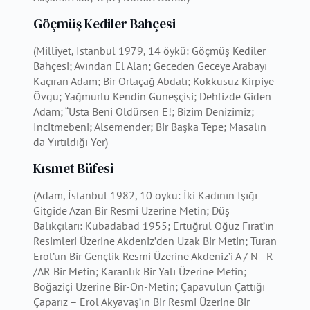
Göçmüş Kediler Bahçesi
(Milliyet, İstanbul 1979, 14 öykü: Göçmüş Kediler
Bahçesi; Avından El Alan; Geceden Geceye Arabayı
Kaçıran Adam; Bir Ortaçağ Abdalı; Kokkusuz Kirpiye
Övgü; Yağmurlu Kendin Güneşçisi; Dehlizde Giden
Adam; “Usta Beni Öldürsen E!; Bizim Denizimiz;
İncitmebeni; Alsemender; Bir Başka Tepe; Masalın
da Yırtıldığı Yer)
Kısmet Büfesi
(Adam, İstanbul 1982, 10 öykü: İki Kadının Işığı
Gitgide Azan Bir Resmi Üzerine Metin; Düş
Balıkçıları: Kubadabad 1955; Ertuğrul Oğuz Fırat’ın
Resimleri Üzerine Akdeniz’den Uzak Bir Metin; Turan
Erol’un Bir Gençlik Resmi Üzerine Akdeniz’i A / N - R
/AR Bir Metin; Karanlık Bir Yalı Üzerine Metin;
Boğaziçi Üzerine Bir-Ön-Metin; Çapavulun Çattığı
Çaparız – Erol Akyavaş’ın Bir Resmi Üzerine Bir