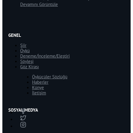
Devamını Görüntüle
GENEL
Şiir
Öykü
Deneme/İnceleme/Eleştiri
Söyleşi
Göz Kirası
Öykücüler Sözlüğü
Haberler
Künye
İletişim
SOSYAL MEDYA