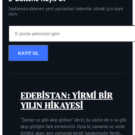
Sayfamıza eklenen yeni yazılardan haberdar olmak için kayıt
olun.
KAYIT OL
EDEBİSTAN: YİRMİ BİR
YILIN HİKAYESİ
“Zaman su gibi akıp gidiyor” deriz, bu sözün de o su gibi
akıp gittiğini fark etmeksizin. Oysa ki, zamanla ve sözle
birlikte akan, aynı zamanda kendi hayatımızdır. Kend...