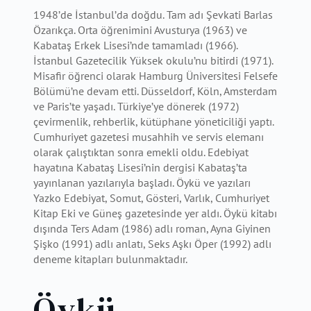
1948’de İstanbul’da doğdu. Tam adı Şevkati Barlas
Özarıkça. Orta öğrenimini Avusturya (1963) ve
Kabataş Erkek Lisesi’nde tamamladı (1966).
İstanbul Gazetecilik Yüksek okulu’nu bitirdi (1971).
Misafir öğrenci olarak Hamburg Üniversitesi Felsefe
Bölümü’ne devam etti. Düsseldorf, Köln, Amsterdam
ve Paris’te yaşadı. Türkiye’ye dönerek (1972)
çevirmenlik, rehberlik, kütüphane yöneticiliği yaptı.
Cumhuriyet gazetesi musahhih ve servis elemanı
olarak çalıştıktan sonra emekli oldu. Edebiyat
hayatına Kabataş Lisesi’nin dergisi Kabataş’ta
yayınlanan yazılarıyla başladı. Öykü ve yazıları
Yazko Edebiyat, Somut, Gösteri, Varlık, Cumhuriyet
Kitap Eki ve Güneş gazetesinde yer aldı. Öykü kitabı
dışında Ters Adam (1986) adlı roman, Ayna Giyinen
Şişko (1991) adlı anlatı, Seks Aşkı Öper (1992) adlı
deneme kitapları bulunmaktadır.
Öykü