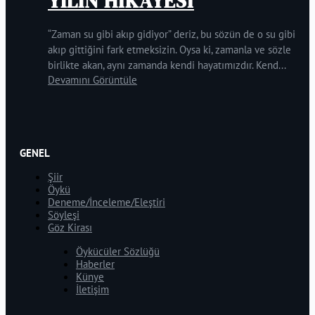
YILIN HİKAYESİ
“Zaman su gibi akıp gidiyor” deriz, bu sözün de o su gibi
akıp gittiğini fark etmeksizin. Oysa ki, zamanla ve sözle
birlikte akan, aynı zamanda kendi hayatımızdır. Kend...
Devamını Görüntüle
GENEL
Şiir
Öykü
Deneme/İnceleme/Eleştiri
Söyleşi
Göz Kirası
Öykücüler Sözlüğü
Haberler
Künye
İletişim