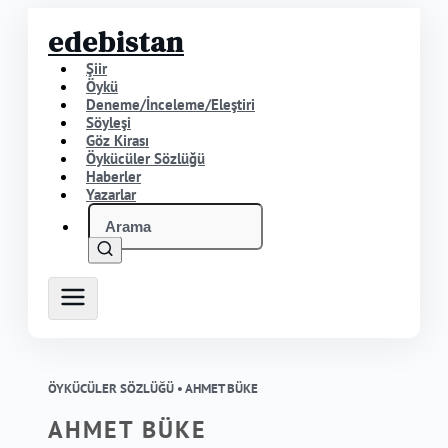
edebistan
Şiir
Öykü
Deneme/İnceleme/Eleştiri
Söyleşi
Göz Kirası
Öykücüler Sözlüğü
Haberler
Yazarlar
ÖYKÜCÜLER SÖZLÜĞÜ •
AHMET BÜKE
AHMET BÜKE