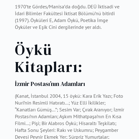
1970’te Gördes/Manisa’da doğdu. DEÜ İktisadi ve
İdari Bilimler Fakültesi İktisat Bölümü’nü bitirdi
(1997). Öyküleri E, Adam Öykü, Poetika İmge
Öyküler ve Eşik Cini dergilerinde yer aldı.
Öykü
Kitapları:
İzmir Postası’nın Adamları
(Kanat, İstanbul 2004, 15 öykü: Kara Erik Yazı; Foto
Nuri’nin Resimli Hatıratı…; Yüz Elli İkilikler;
“Kanatları Gümüş…”; Sesim Var; Çırak Aranıyor; İzmir
Postası’nın Adamları; Aşkım Mithatpaşa’nın En Kısa
Filmi…; Pişi; Bir Alabros Öykü; Hisaraltı Teşkilatı;
Hafta Sonu Şeyleri: Rakı ve Uskumru; Peygamber
Devesi Peynir Ekmek Yer; Sürpriz Yumurtalar;