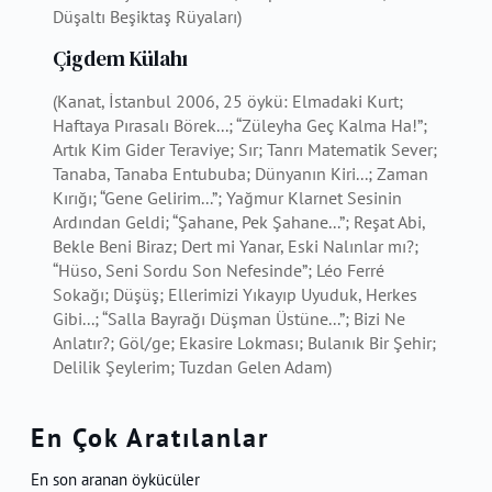
Düşaltı Beşiktaş Rüyaları)
Çigdem Külahı
(Kanat, İstanbul 2006, 25 öykü: Elmadaki Kurt;
Haftaya Pırasalı Börek...; “Züleyha Geç Kalma Ha!”;
Artık Kim Gider Teraviye; Sır; Tanrı Matematik Sever;
Tanaba, Tanaba Entububa; Dünyanın Kiri...; Zaman
Kırığı; “Gene Gelirim...”; Yağmur Klarnet Sesinin
Ardından Geldi; “Şahane, Pek Şahane...”; Reşat Abi,
Bekle Beni Biraz; Dert mi Yanar, Eski Nalınlar mı?;
“Hüso, Seni Sordu Son Nefesinde”; Léo Ferré
Sokağı; Düşüş; Ellerimizi Yıkayıp Uyuduk, Herkes
Gibi...; “Salla Bayrağı Düşman Üstüne...”; Bizi Ne
Anlatır?; Göl/ge; Ekasire Lokması; Bulanık Bir Şehir;
Delilik Şeylerim; Tuzdan Gelen Adam)
En Çok Aratılanlar
En son aranan öykücüler