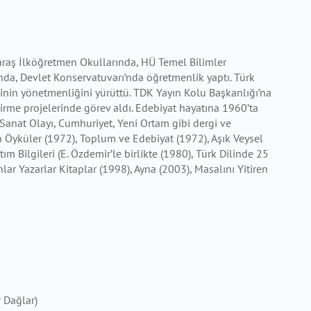
araş İlköğretmen Okullarında, HÜ Temel Bilimler
’nda, Devlet Konservatuvarı’nda öğretmenlik yaptı. Türk
erinin yönetmenliğini yürüttü. TDK Yayın Kolu Başkanlığı’na
irme projelerinde görev aldı. Edebiyat hayatına 1960’ta
t, Sanat Olayı, Cumhuriyet, Yeni Ortam gibi dergi ve
n Öyküler (1972), Toplum ve Edebiyat (1972), Aşık Veysel
ım Bilgileri (E. Özdemir’le birlikte (1980), Türk Dilinde 25
ar Yazarlar Kitaplar (1998), Ayna (2003), Masalını Yitiren
r Dağlar)