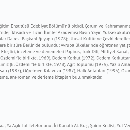
R
 Eğitim Enstitüsü Edebiyat Bölümü’nü bitirdi. Çorum ve Kahramanm
’nde, İktisadi ve Ticari İlimler Akademisi Basın Yayın Yüksekokulu
lar Dairesi Başkanlığı yaptı (1978); Ulusal Kültür ve Çeviri dergil
ere bir süre Berlin’de bulundu; Avrupa ülkelerinde öğretmen yetişt
. Eleştiri, inceleme ve denemeleri Papirüs, Türk Dili, Milliyet Sana
E. Özdemir’le birlikte, 1969), Dedem Korkut (1972), Dedem Korkutta
imiz (E. Özdemir’le birlikte, 1978), Ağıt Toplumu (1979), Yazılı Anlat
salı (1987), Öğretmen Kılavuzu (1987), Halk Anlatıları (1995), Ozanl
eme, anı-roman ve derleme kitapları bulunmaktadır.
 Ara, Ya Açık Tut Telefonunu; İri Kanatlı Ak Kuş; Şairin Kedisi; Yol Ve