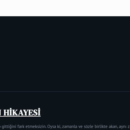
N HİKAYESİ
 gittiğini fark etmeksizin. Oysa ki, zamanla ve sözle birlikte akan, aynı