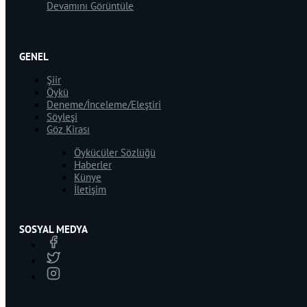
Devamını Görüntüle
GENEL
Şiir
Öykü
Deneme/İnceleme/Eleştiri
Söyleşi
Göz Kirası
Öykücüler Sözlüğü
Haberler
Künye
İletişim
SOSYAL MEDYA