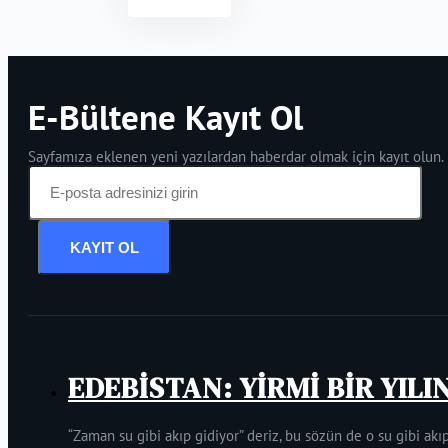
E-Bültene Kayıt Ol
Sayfamıza eklenen yeni yazılardan haberdar olmak için kayıt olun.
KAYIT OL
EDEBİSTAN: YİRMİ BİR YILI
“Zaman su gibi akıp gidiyor” deriz, bu sözün de o su gibi akıp