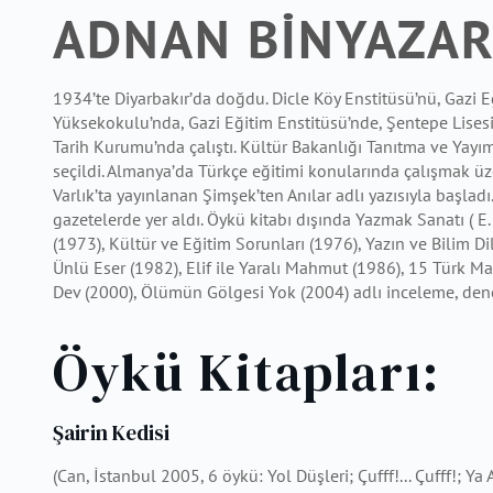
ADNAN BİNYAZA
1934’te Diyarbakır’da doğdu. Dicle Köy Enstitüsü’nü, Gazi
Yüksekokulu’nda, Gazi Eğitim Enstitüsü’nde, Şentepe Lisesi
Tarih Kurumu’nda çalıştı. Kültür Bakanlığı Tanıtma ve Yayım
seçildi. Almanya’da Türkçe eğitimi konularında çalışmak üz
Varlık’ta yayınlanan Şimşek’ten Anılar adlı yazısıyla başladı
gazetelerde yer aldı. Öykü kitabı dışında Yazmak Sanatı ( 
(1973), Kültür ve Eğitim Sorunları (1976), Yazın ve Bilim Dil
Ünlü Eser (1982), Elif ile Yaralı Mahmut (1986), 15 Türk Ma
Dev (2000), Ölümün Gölgesi Yok (2004) adlı inceleme, den
Öykü Kitapları:
Şairin Kedisi
(Can, İstanbul 2005, 6 öykü: Yol Düşleri; Çufff!... Çufff!; Ya