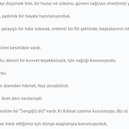
ayı düşürsek bile, bir huzur ve sükûnu, güveni sağlıyor, enerjimizi
 aydınlık bir hayata hazırlanıyorduk.
, yarayışlı bir hâle sokarak, erdemli bir fiil şeklinde, başkalarının
imi kesinlikle vardı.
du; derunî bir kuvvet teşekkülüyle, için sağlığı korunuyordu.
rdu.
 âlemden hikmet, feyz alınabilirdi.
bret ders vesilesiydi.
im bir “Sevgi(li) dili” vardı. Ki Kâinat üzerine kurulmuştu. Biz ol d
e inkâr ettiğimiz için dünya azaplarıyla kavruluyorduk.