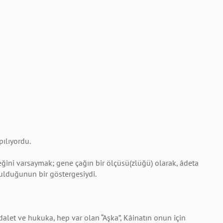
pılıyordu.
eğini varsaymak; gene çağın bir ölçüsü(zlüğü) olarak, âdeta
zulduğunun bir göstergesiydi.
dalet ve hukuka, hep var olan “Aşka”, Kâinatın onun için