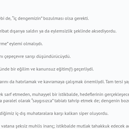
i de, “iç dengemizin” bozulması olsa gerekti.
ahribat dışarıya saldırı ya da eylemsizlik şeklinde aksediyordu.
tirme” eylemi olmalıydı.
nsanı çepeçevre sarışı düşündürücüydü.
nde bir eğilim ve kanunsuz eğitim(!) geçerliydi.
yarını da hatırlamak ve kavramaya çalışmak önemliydi. Tam tersi ya
ek sarf etmeden, muhayyel bir istikbalde, hedeflerinin gerçekleşec
 paralel olarak “saygısızca” tabiatı tahrip etmek de; dengenin bo
iğimiz iç-dış muhataralara karşı kalkan siper oluyordu.
ki vatana şeksiz muhlis inanç; istikbalde mutlak tahakkuk edecek a