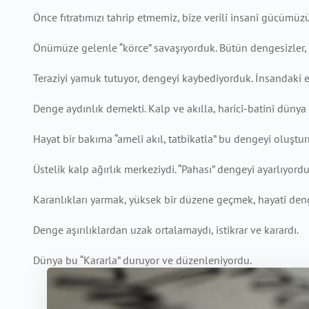
Önce fıtratımızı tahrip etmemiz, bize verili insanî gücümüzü
Önümüze gelenle “körce” savaşıyorduk. Bütün dengesizler,
Teraziyi yamuk tutuyor, dengeyi kaybediyorduk. İnsandaki eğ
Denge aydınlık demekti. Kalp ve akılla, haricî-batinî dünya
Hayat bir bakıma “amelî akıl, tatbikatla” bu dengeyi oluştu
Üstelik kalp ağırlık merkeziydi. “Pahası” dengeyi ayarlıyordu
Karanlıkları yarmak, yüksek bir düzene geçmek, hayatî d
Denge aşırılıklardan uzak ortalamaydı, istikrar ve karardı.
Dünya bu “Kararla” duruyor ve düzenleniyordu.