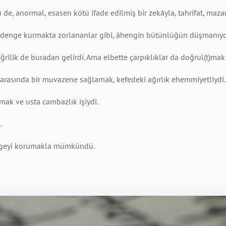
 de, anormal, esasen kötü ifade edilmiş bir zekâyla, tahrifat, maza
 denge kurmakta zorlananlar gibi, âhengin bütünlüğün düşmanıydık
rilik de buradan gelirdi. Ama elbette çarpıklıklar da doğrul(t)mak 
 arasında bir muvazene sağlamak, kefedeki ağırlık ehemmiyetliydi. B
rmak ve usta cambazlık işiydi.
.
engeyi korumakla mümkündü.