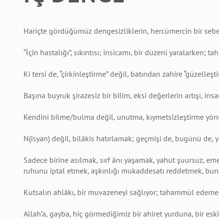
Hariçte gördüğümüz dengesizliklerin, hercümercin bir sebeb
“İçin hastalığı”, sıkıntısı; insicamı, bir düzeni yaralarken; t
Ki tersi de, “çirkinleştirme” değil, batından zahire “güzelleş
Başına buyruk şirazesiz bir bilim, eksi değerlerin artışı, i
Kendini bilme/bulma değil, unutma, kıymetsizleştirme yönü
N(isyan) değil, bilâkis hatırlamak; geçmişi de, bugünü de, 
Sadece birine asılmak, sırf ânı yaşamak, yahut şuursuz, em
ruhunu iptal etmek, aşkınlığı mukaddesatı reddetmek, buna
Kutsalın ahlâkı, bir muvazeneyi sağlıyor; tahammül edemed
Allah’a, gayba, hiç görmediğimiz bir ahiret yurduna, bir es