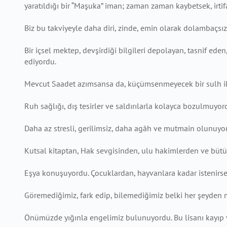
yaratıldığı bir “Maşuka” iman; zaman zaman kaybetsek, irtif
Biz bu takviyeyle daha diri, zinde, emin olarak dolambaçsız,
Bir içsel mektep, devşirdiği bilgileri depolayan, tasnif eden
ediyordu.
Mevcut Saadet azımsansa da, küçümsenmeyecek bir sulh ikl
Ruh sağlığı, dış tesirler ve saldırılarla kolayca bozulmuyor
Daha az stresli, gerilimsiz, daha agâh ve mutmain olunuyo
Kutsal kitaptan, Hak sevgisinden, ulu hakimlerden ve bütün
Eşya konuşuyordu. Çocuklardan, hayvanlara kadar istenirse i
Göremediğimiz, fark edip, bilemediğimiz belki her şeyden müh
Önümüzde yığınla engelimiz bulunuyordu. Bu lisanı kayıp v