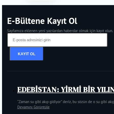
E-Bültene Kayıt Ol
Sayfamıza eklenen yeni yazılardan haberdar olmak için kayıt olun.
KAYIT OL
EDEBİSTAN: YİRMİ BİR YILI
“Zaman su gibi akıp gidiyor” deriz, bu sözün de o su gibi akıp
Devamını Görüntüle