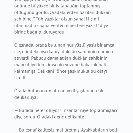
önünde büyükçe bir kalabalığın toplanmış
olduğunu gördü. Oradakilerden bazıları dükkân
sahibine, “ Tüh yazıklar olsun sana! Hiç mi
utanmadın? Sana verilen emeklere yazık!” diye
birine bağırıp, duruyordu.
O esnada, orada bulunan nur yüzlü yaşlı bir amca
ise, elindeki ayakkabıyı dükkân sahibinin damına
atıverdi. Pabucu dama atılan dükkân sahibinin,
mahcubiyetten kimsenin yüzüne bakacak hali
kalmamıştı.Delikanlı önce şaşkınlıkla bu olayı
izledi.
Orada bulunan on altı on yedi yaşlarında bir
delikanlıya:
— Burada neler oluyor? İnsanlar niye toplanmışlar?
diye sordu. Oradaki genç delikanlı:
— Bu esnaf kalitesiz mal üretmiş. Ayakkabıların belli