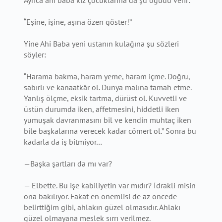
Ayrıca ahi baba kız çocuklarına da şu öğüdü verir:
“Eşine, işine, aşına özen göster!”
Yine Ahi Baba yeni ustanın kulağına şu sözleri
söyler:
“Harama bakma, haram yeme, haram içme. Doğru,
sabırlı ve kanaatkâr ol. Dünya malına tamah etme.
Yanlış ölçme, eksik tartma, dürüst ol. Kuvvetli ve
üstün durumda iken, affetmesini, hiddetli iken
yumuşak davranmasını bil ve kendin muhtaç iken
bile başkalarına verecek kadar cömert ol.” Sonra bu
kadarla da iş bitmiyor…
—Başka şartları da mı var?
— Elbette. Bu işe kabiliyetin var mıdır? İdrakli misin
ona bakılıyor. Fakat en önemlisi de az öncede
belirttiğim gibi, ahlakın güzel olmasıdır. Ahlakı
güzel olmayana meslek sırrı verilmez.