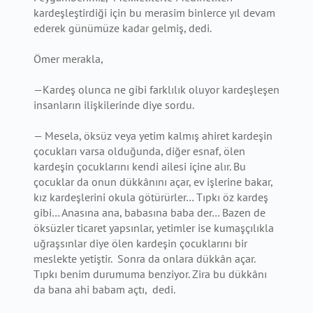
kardeşleştirdiği için bu merasim binlerce yıl devam
ederek günümüze kadar gelmiş, dedi.
Ömer merakla,
—Kardeş olunca ne gibi farklılık oluyor kardeşleşen
insanların ilişkilerinde diye sordu.
— Mesela, öksüz veya yetim kalmış ahiret kardeşin
çocukları varsa olduğunda, diğer esnaf, ölen
kardeşin çocuklarını kendi ailesi içine alır. Bu
çocuklar da onun dükkânını açar, ev işlerine bakar,
kız kardeşlerini okula götürürler… Tıpkı öz kardeş
gibi… Anasına ana, babasına baba der… Bazen de
öksüzler ticaret yapsınlar, yetimler ise kumaşçılıkla
uğraşsınlar diye ölen kardeşin çocuklarını bir
meslekte yetiştir. Sonra da onlara dükkân açar.
Tıpkı benim durumuma benziyor. Zira bu dükkânı
da bana ahi babam açtı, dedi.