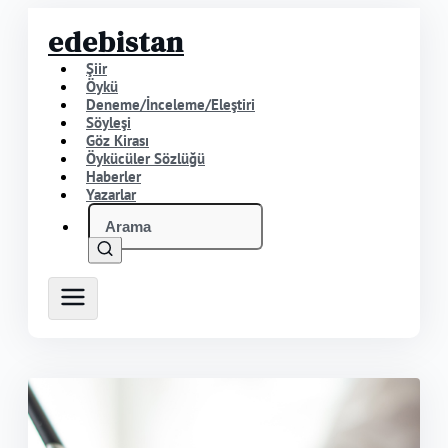
edebistan
Şiir
Öykü
Deneme/İnceleme/Eleştiri
Söyleşi
Göz Kirası
Öykücüler Sözlüğü
Haberler
Yazarlar