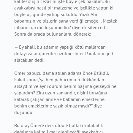
kalitesiz işin cezasını işte böyle çek bakalım. Bu
ayakkabıyı nasıl bir malzeme ve işçilikle yaptın ki
böyle üç günde yırtılıp söküldü. Yazık Ahi
babamızın ve bizlerin sana verdiği emeğe… Meslek
itibarını da mı düşünmedin? diyerek sitem etti.
Sonra da orada bulunanlara, dönerek:
— Ey ahali, bu adamın yaptığı kötü mallardan
dolayı zarar görenler üzülmesinler. Paralarını geri
alacaklar, dedi.
Ömer pabucu dama atılan adama önce üzüldü.
Fakat sonra,“ya ben pabucumu o dükkândan
alsaydım ve aynı durum benim başıma gelseydi ne
yapardım? Zira uzun zamandır, dişini tırnağına
katarak çalışan anne ve babamın emeklerine,
benim emeklerime yazık olmaz mıydı?” diye
düşündü.
Bu olay Ömer’e ders oldu. Etraftaki kalabalık
dağılınca kaliteli mal alabileceği ayakkabıcı