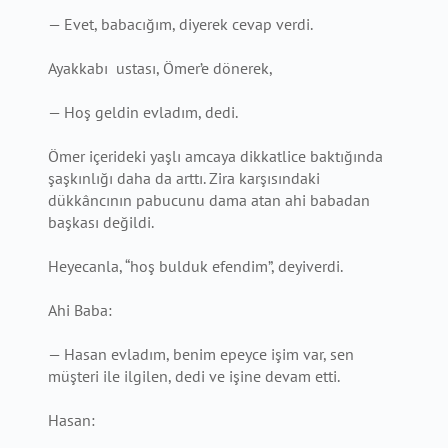
— Evet, babacığım, diyerek cevap verdi.
Ayakkabı ustası, Ömer’e dönerek,
— Hoş geldin evladım, dedi.
Ömer içerideki yaşlı amcaya dikkatlice baktığında
şaşkınlığı daha da arttı. Zira karşısındaki
dükkâncının pabucunu dama atan ahi babadan
başkası değildi.
Heyecanla, “hoş bulduk efendim”, deyiverdi.
Ahi Baba:
— Hasan evladım, benim epeyce işim var, sen
müşteri ile ilgilen, dedi ve işine devam etti.
Hasan: