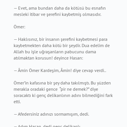
— Evet, ama bundan daha da kötüsü bu esnafın
mesleki itibar ve şerefini kaybetmiş olmasıdır.
Ömer:
— Haklısınız, bir insanın şerefini kaybetmesi para
kaybetmekten daha kötü bir şeydir. Dua edelim de
Allah bu işle uğraşanların pabucunu dama
atılmaktan korusun! deyince Hasan:
— Âmin Ömer Kardeşim, Âmin! diye cevap verdi..
Ömer’in kafasına bir şey daha takılmıştı. Bu yüzden
merakla oradaki gence “pir ne demek?” diye
soracaktı ki genç delikanlının adını bilmediğini fark
etti.
— Afedersiniz adınızı sormamışım, dedi.
— Adım Hasan, dedi genç delikanlı.