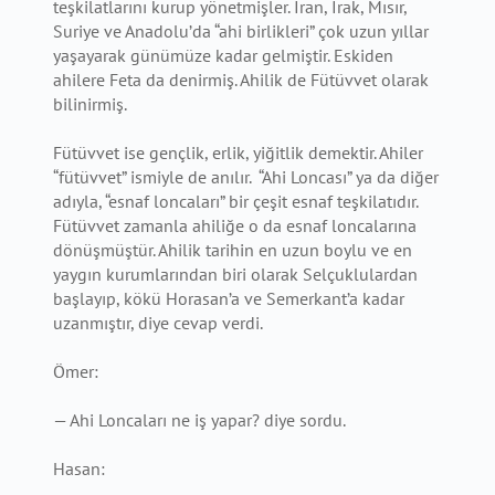
teşkilatlarını kurup yönetmişler. İran, Irak, Mısır,
Suriye ve Anadolu’da “ahi birlikleri” çok uzun yıllar
yaşayarak günümüze kadar gelmiştir. Eskiden
ahilere Feta da denirmiş. Ahilik de Fütüvvet olarak
bilinirmiş.
Fütüvvet ise gençlik, erlik, yiğitlik demektir. Ahiler
“fütüvvet” ismiyle de anılır. “Ahi Loncası” ya da diğer
adıyla, “esnaf loncaları” bir çeşit esnaf teşkilatıdır.
Fütüvvet zamanla ahiliğe o da esnaf loncalarına
dönüşmüştür. Ahilik tarihin en uzun boylu ve en
yaygın kurumlarından biri olarak Selçuklulardan
başlayıp, kökü Horasan’a ve Semerkant’a kadar
uzanmıştır, diye cevap verdi.
Ömer:
— Ahi Loncaları ne iş yapar? diye sordu.
Hasan: