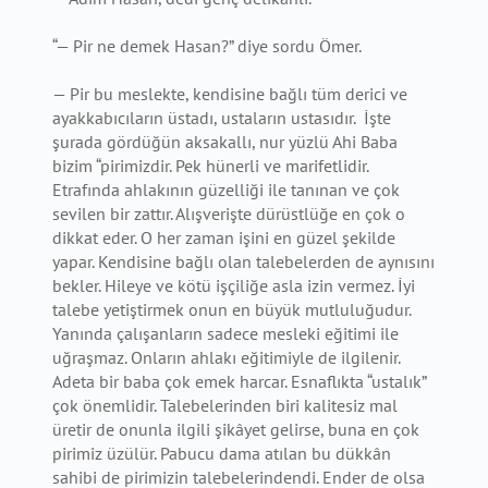
“— Pir ne demek Hasan?” diye sordu Ömer.
— Pir bu meslekte, kendisine bağlı tüm derici ve
ayakkabıcıların üstadı, ustaların ustasıdır. İşte
şurada gördüğün aksakallı, nur yüzlü Ahi Baba
bizim “pirimizdir. Pek hünerli ve marifetlidir.
Etrafında ahlakının güzelliği ile tanınan ve çok
sevilen bir zattır. Alışverişte dürüstlüğe en çok o
dikkat eder. O her zaman işini en güzel şekilde
yapar. Kendisine bağlı olan talebelerden de aynısını
bekler. Hileye ve kötü işçiliğe asla izin vermez. İyi
talebe yetiştirmek onun en büyük mutluluğudur.
Yanında çalışanların sadece mesleki eğitimi ile
uğraşmaz. Onların ahlakı eğitimiyle de ilgilenir.
Adeta bir baba çok emek harcar. Esnaflıkta “ustalık”
çok önemlidir. Talebelerinden biri kalitesiz mal
üretir de onunla ilgili şikâyet gelirse, buna en çok
pirimiz üzülür. Pabucu dama atılan bu dükkân
sahibi de pirimizin talebelerindendi. Ender de olsa