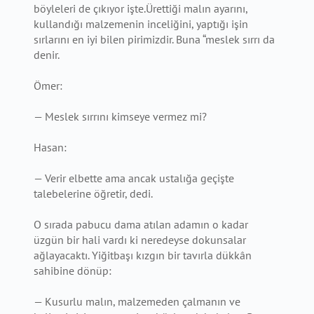
böyleleri de çıkıyor işte.Ürettiği malın ayarını,
kullandığı malzemenin inceliğini, yaptığı işin
sırlarını en iyi bilen pirimizdir. Buna “meslek sırrı da
denir.
Ömer:
— Meslek sırrını kimseye vermez mi?
Hasan:
— Verir elbette ama ancak ustalığa geçişte
talebelerine öğretir, dedi.
O sırada pabucu dama atılan adamın o kadar
üzgün bir hali vardı ki neredeyse dokunsalar
ağlayacaktı. Yiğitbaşı kızgın bir tavırla dükkân
sahibine dönüp:
— Kusurlu malın, malzemeden çalmanın ve