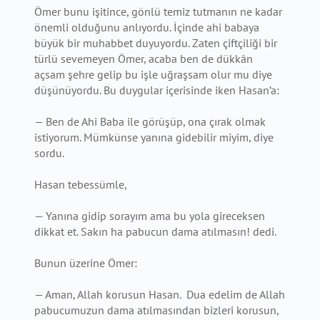
Ömer bunu işitince, gönlü temiz tutmanın ne kadar
önemli olduğunu anlıyordu. İçinde ahi babaya
büyük bir muhabbet duyuyordu. Zaten çiftçiliği bir
türlü sevemeyen Ömer, acaba ben de dükkân
açsam şehre gelip bu işle uğraşsam olur mu diye
düşünüyordu. Bu duygular içerisinde iken Hasan’a:
— Ben de Ahi Baba ile görüşüp, ona çırak olmak
istiyorum. Mümkünse yanına gidebilir miyim, diye
sordu.
Hasan tebessümle,
— Yanına gidip sorayım ama bu yola gireceksen
dikkat et. Sakın ha pabucun dama atılmasın! dedi.
Bunun üzerine Ömer:
— Aman, Allah korusun Hasan. Dua edelim de Allah
pabucumuzun dama atılmasından bizleri korusun,