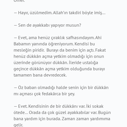
Ömer.
— Hayır, üzülmedim. Allah’ın takdiri böyle imiş…
— Sen de ayakkabı yapıyor musun?
— Evet, ama henüz çıraklık safhasındayım. Ahi
Babamın yanında öğreniyorum. Kendisi bu
mesleğin piridir. Burayı da benim için açtı. Fakat
henüz dükkân açma yetkim olmadığı için onun
üzerinde görünüyor dükkân. İleride ustalığa
geçince dükkân açma yetkim olduğunda burayı
tamamen bana devredecek.
— Öz baban olmadığı halde senin için bir dükkân
mı açması çok fedakârca bir şey.
— Evet. Kendisinin de bir dükkânı var. İki sokak
ötede… Orada da çok güzel ayakkabılar var. Bugün
bana yardım için burada. Zaman zaman yardımıma
gelir.