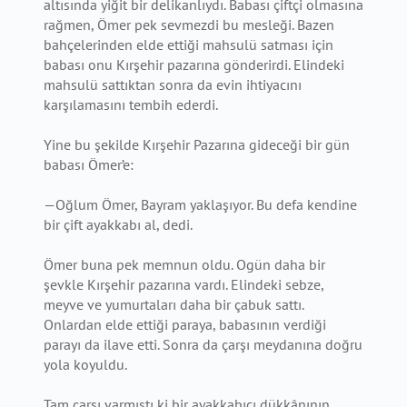
altısında yiğit bir delikanlıydı. Babası çiftçi olmasına
rağmen, Ömer pek sevmezdi bu mesleği. Bazen
bahçelerinden elde ettiği mahsulü satması için
babası onu Kırşehir pazarına gönderirdi. Elindeki
mahsulü sattıktan sonra da evin ihtiyacını
karşılamasını tembih ederdi.
Yine bu şekilde Kırşehir Pazarına gideceği bir gün
babası Ömer’e:
—Oğlum Ömer, Bayram yaklaşıyor. Bu defa kendine
bir çift ayakkabı al, dedi.
Ömer buna pek memnun oldu. Ogün daha bir
şevkle Kırşehir pazarına vardı. Elindeki sebze,
meyve ve yumurtaları daha bir çabuk sattı.
Onlardan elde ettiği paraya, babasının verdiği
parayı da ilave etti. Sonra da çarşı meydanına doğru
yola koyuldu.
Tam çarşı varmıştı ki bir ayakkabıcı dükkânının