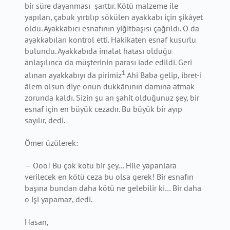
bir süre dayanması şarttır. Kötü malzeme ile
yapılan, çabuk yırtılıp sökülen ayakkabı için şikâyet
oldu. Ayakkabıcı esnafının yiğitbaşısı çağrıldı. O da
ayakkabıları kontrol etti. Hakikaten esnaf kusurlu
bulundu. Ayakkabıda imalat hatası olduğu
anlaşılınca da müşterinin parası iade edildi. Geri
1
alınan ayakkabıyı da pirimiz
Ahi Baba gelip, ibret-i
âlem olsun diye onun dükkânının damına atmak
zorunda kaldı. Sizin şu an şahit olduğunuz şey, bir
esnaf için en büyük cezadır. Bu büyük bir ayıp
sayılır, dedi.
Ömer üzülerek:
— Ooo! Bu çok kötü bir şey… Hile yapanlara
verilecek en kötü ceza bu olsa gerek! Bir esnafın
başına bundan daha kötü ne gelebilir ki… Bir daha
o işi yapamaz, dedi.
Hasan,