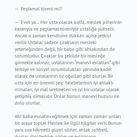
— Peştamal töreni mi?
— Evet ya… Her usta olacak kalfa, meslek pirlerinin
kararıyla ve peştamal töreniyle ustalığa yükselir.
Ancak o zaman kendisine dükkân açma yetkisi
verilir. Ustalar sadece çırakların mesleki
yeteneğinden değil, bir baba gibi ahlakından da
sorumludur. Çıraklar bu şekilde bir mesleğe
girmekle kalmaz, ustalarının “manevi evlatları” gibi
terbiye ve sosyal sorumlulukları yanında kader
olarak da ustalarının öz oğulları gibi olurlar. Bir
usta için en önemli şey, talebelerinin iyi ahlaklı
olmaları, iyi mal üretmeleri ve iyi bir ustalar olarak
yetişmiş olmasıdır. Onlar bunun manevi huzuru ile
dolu olurlar.
Ahi baba esnafını eğitmek için zaman zaman onları
bir araya toplar. Meslek ile ilgili bilgiler verir. Bunun
yanı sıra hikmetli güzel sözler, ahlak sohbeti,
dualar, dini terbiye, şiirler ve evliyaların