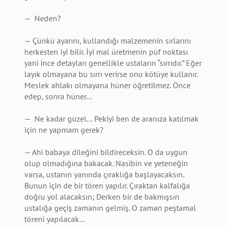
— Neden?
— Çünkü ayarını, kullandığı malzemenin sırlarını
herkesten iyi bilir. İyi mal üretmenin püf noktası
yani ince detayları genellikle ustaların “sırrıdır.” Eğer
layık olmayana bu sırrı verirse onu kötüye kullanır.
Meslek ahlakı olmayana hüner öğretilmez. Önce
edep, sonra hüner…
— Ne kadar güzel… Pekiyi ben de aranıza katılmak
için ne yapmam gerek?
— Ahi babaya dileğini bildireceksin. O da uygun
olup olmadığına bakacak. Nasibin ve yeteneğin
varsa, ustanın yanında çıraklığa başlayacaksın.
Bunun için de bir tören yapılır. Çıraktan kalfalığa
doğru yol alacaksın; Derken bir de bakmışsın
ustalığa geçiş zamanın gelmiş. O zaman peştamal
töreni yapılacak…