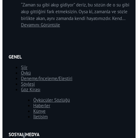
“Zaman su gibi akıp gidiyor” deriz, bu sözün de o su gibi
akıp gittiğini fark etmeksizin. Oysa ki, zamanla ve sözle
birlikte akan, aynı zamanda kendi hayatımızdır. Kend...
Devamını Görüntüle
GENEL
Şiir
Öykü
Deneme/İnceleme/Eleştiri
Söyleşi
Göz Kirası
Öykücüler Sözlüğü
Haberler
Künye
İletişim
SOSYAL MEDYA