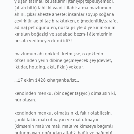
yılışan tasmalı cellatlarını (tanıyıp) tepeleyemedi.
(allah bilir) tabii ki vaad-i ilahi: alma mazlumun
ahını, çıkar aheste aheste: insanlar soyup soğana
çevirkilir, aç-biilaç bırakılırken, o (medenilik/zarafet
adına) pet öğünülen, nostaljisiyle diye kırım-kırım
kırıtılan boğaziçi ve sadabad bezm-i âlemlerinin
hesabı verilmeyecek mi idi?!
mazlumun ahı gökleri tiretmişse, o göklerin
öfkesinden yerin dibine geçmeyecek şey (devlet,
iktidar, holding, akıl, fikir..) yokdur.
...17 ekim 1428 cıharşanba/ist...
kendinden menkul (bir değer taşıyıcı) olmalısın ki,
hür olasın.
kendinden menkul olmalısın ki, fakir olabilesin.
çünki fakir: malı olmayan ve mal olmayan
(kimsenin malı ve malı. mala ve kimseye bağımlı
bulunmayan. doğrudan allah’a bağlı ve bağımlı).