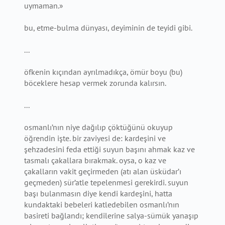
uymaman.»
bu, etme-bulma dünyası, deyiminin de teyidi gibi.
...
öfkenin kıçından ayrılmadıkça, ömür boyu (bu)
böceklere hesap vermek zorunda kalırsın.
...
osmanlı’nın niye dağılıp çöktüğünü okuyup
öğrendin işte. bir zaviyesi de: kardeşini ve
şehzadesini feda ettiği suyun başını ahmak kaz ve
tasmalı çakallara bırakmak. oysa, o kaz ve
çakalların vakit geçirmeden (atı alan üsküdar’ı
geçmeden) sür’atle tepelenmesi gerekirdi. suyun
başı bulanmasın diye kendi kardeşini, hatta
kundaktaki bebeleri katledebilen osmanlı’nın
basireti bağlandı; kendilerine salya-sümük yanaşıp