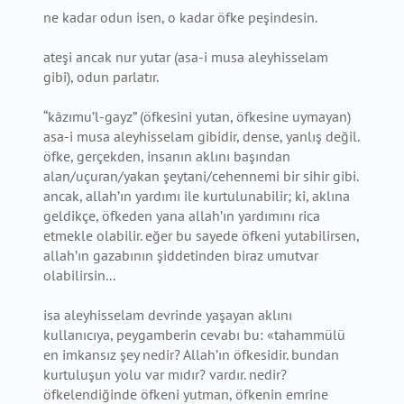
ne kadar odun isen, o kadar öfke peşindesin.
ateşi ancak nur yutar (asa-i musa aleyhisselam
gibi), odun parlatır.
“kâzımu’l-gayz” (öfkesini yutan, öfkesine uymayan)
asa-i musa aleyhisselam gibidir, dense, yanlış değil.
öfke, gerçekden, insanın aklını başından
alan/uçuran/yakan şeytani/cehennemi bir sihir gibi.
ancak, allah’ın yardımı ile kurtulunabilir; ki, aklına
geldikçe, öfkeden yana allah’ın yardımını rica
etmekle olabilir. eğer bu sayede öfkeni yutabilirsen,
allah’ın gazabının şiddetinden biraz umutvar
olabilirsin...
isa aleyhisselam devrinde yaşayan aklını
kullanıcıya, peygamberin cevabı bu: «tahammülü
en imkansız şey nedir? Allah’ın öfkesidir. bundan
kurtuluşun yolu var mıdır? vardır. nedir?
öfkelendiğinde öfkeni yutman, öfkenin emrine