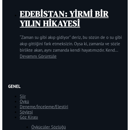
EDEBİSTAN: YİRMİ BİR
YILIN HİKAYESİ
“Zaman su gibi akıp gidiyor” deriz, bu sözün de o su gibi
akıp gittiğini fark etmeksizin. Oysa ki, zamanla ve sözle
birlikte akan, aynı zamanda kendi hayatımızdır. Kend...
Devamını Görüntüle
GENEL
Şiir
Öykü
Deneme/İnceleme/Eleştiri
Söyleşi
Göz Kirası
Öykücüler Sözlüğü