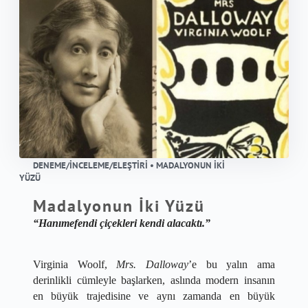
DENEME/İNCELEME/ELEŞTIRI • MADALYONUN İKI
YÜZÜ
Madalyonun İki Yüzü
“Hanımefendi çiçekleri kendi alacaktı.”
​Virginia Woolf, 
Mrs. Dalloway
’e bu yalın ama 
derinlikli cümleyle başlarken, aslında modern insanın 
en büyük trajedisine ve aynı zamanda en büyük 