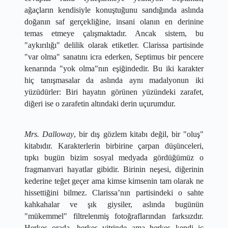
ağaçların kendisiyle konuştuğunu sandığında aslında 
doğanın saf gerçekliğine, insani olanın en derinine 
temas etmeye çalışmaktadır. Ancak sistem, bu 
"aykırılığı" delilik olarak etiketler. Clarissa partisinde 
"var olma" sanatını icra ederken, Septimus bir pencere 
kenarında "yok olma"nın eşiğindedir. Bu iki karakter 
hiç tanışmasalar da aslında aynı madalyonun iki 
yüzüdürler: Biri hayatın görünen yüzündeki zarafet, 
diğeri ise o zarafetin altındaki derin uçurumdur.
Mrs. Dalloway
, bir dış gözlem kitabı değil, bir "oluş" 
kitabıdır. Karakterlerin birbirine çarpan düşünceleri, 
tıpkı bugün bizim sosyal medyada gördüğümüz o 
fragmanvari hayatlar gibidir. Birinin neşesi, diğerinin 
kederine teğet geçer ama kimse kimsenin tam olarak ne 
hissettiğini bilmez. Clarissa’nın partisindeki o sahte 
kahkahalar ve şık giysiler, aslında bugünün 
"mükemmel" filtrelenmiş fotoğraflarından farksızdır. 
Herkes orada, herkes vitrinde ama herkes kendi iç 