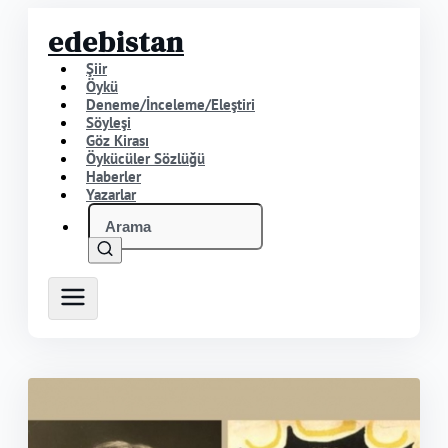
edebistan
Şiir
Öykü
Deneme/İnceleme/Eleştiri
Söyleşi
Göz Kirası
Öykücüler Sözlüğü
Haberler
Yazarlar