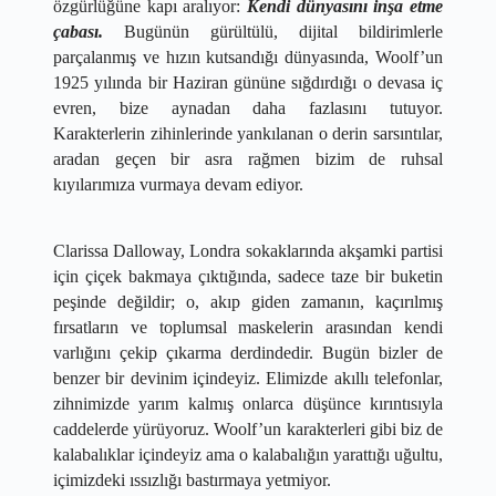
özgürlüğüne kapı aralıyor: 
Kendi dünyasını inşa etme 
çabası.
 Bugünün gürültülü, dijital bildirimlerle 
parçalanmış ve hızın kutsandığı dünyasında, Woolf’un 
1925 yılında bir Haziran gününe sığdırdığı o devasa iç 
evren, bize aynadan daha fazlasını tutuyor. 
Karakterlerin zihinlerinde yankılanan o derin sarsıntılar, 
aradan geçen bir asra rağmen bizim de ruhsal 
kıyılarımıza vurmaya devam ediyor.
​Clarissa Dalloway, Londra sokaklarında akşamki partisi 
için çiçek bakmaya çıktığında, sadece taze bir buketin 
peşinde değildir; o, akıp giden zamanın, kaçırılmış 
fırsatların ve toplumsal maskelerin arasından kendi 
varlığını çekip çıkarma derdindedir. Bugün bizler de 
benzer bir devinim içindeyiz. Elimizde akıllı telefonlar, 
zihnimizde yarım kalmış onlarca düşünce kırıntısıyla 
caddelerde yürüyoruz. Woolf’un karakterleri gibi biz de 
kalabalıklar içindeyiz ama o kalabalığın yarattığı uğultu, 
içimizdeki ıssızlığı bastırmaya yetmiyor.