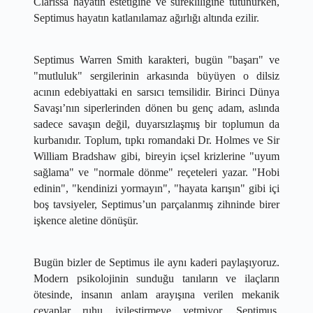
Clarissa hayatın estetiğine ve sürekliliğine tutunurken, 
Septimus hayatın katlanılamaz ağırlığı altında ezilir.
​Septimus Warren Smith karakteri, bugün "başarı" ve 
"mutluluk" sergilerinin arkasında büyüyen o dilsiz 
acının edebiyattaki en sarsıcı temsilidir. Birinci Dünya 
Savaşı’nın siperlerinden dönen bu genç adam, aslında 
sadece savaşın değil, duyarsızlaşmış bir toplumun da 
kurbanıdır. Toplum, tıpkı romandaki Dr. Holmes ve Sir 
William Bradshaw gibi, bireyin içsel krizlerine "uyum 
sağlama" ve "normale dönme" reçeteleri yazar. "Hobi 
edinin", "kendinizi yormayın", "hayata karışın" gibi içi 
boş tavsiyeler, Septimus’un parçalanmış zihninde birer 
işkence aletine dönüşür.
​Bugün bizler de Septimus ile aynı kaderi paylaşıyoruz. 
Modern psikolojinin sunduğu tanıların ve ilaçların 
ötesinde, insanın anlam arayışına verilen mekanik 
cevaplar ruhu iyileştirmeye yetmiyor. Septimus, 