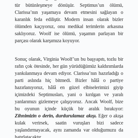
tür bütünleşmeye dönüşür. Septimus’un ölümü, 
Clarissa’nın yaşamaya devam etmesini sağlayan o 
karanlık feda ediliştir. Modern insan olarak bizler 
ölümden kaçıyoruz, onu medikal terimlerin arkasına 
saklıyoruz. Woolf ise ölümü, yaşamın parlayan bir 
parçası olarak karşımıza koyuyor.
​Sonuç olarak, Virginia Woolf’un bu başyapıtı, tozlu bir 
rafın çok ötesinde, her gün yürüdüğümüz kaldırımlarda 
yankılanmaya devam ediyor. Clarissa’nın hazırladığı o 
parti aslında hiç bitmedi. Bizler hâlâ o partiye 
hazırlanıyoruz, hâlâ en güzel elbiselerimizi giyip 
içimizdeki Septimusları, yani o kırılgan ve yaralı 
yanlarımızı gizlemeye çalışıyoruz. Ancak Woolf, bize 
bu oyunun içinde küçük bir aralık bırakıyor: 
Zihnimizin o derin, durdurulamaz akışı.
 Eğer o akışa 
kulak verirsek, saatin vuruşları bizi sadece 
yaşlandırmayacak, aynı zamanda var olduğumuzu da 
hatırlatacaktır.