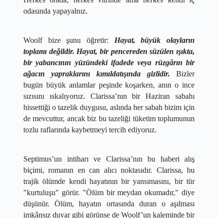
odasında yapayalnız.
​Woolf bize şunu öğretir: 
Hayat, büyük olayların 
toplamı değildir. Hayat, bir pencereden süzülen ışıkta, 
bir yabancının yüzündeki ifadede veya rüzgârın bir 
ağacın yapraklarını kımıldatışında gizlidir.
 Bizler 
bugün büyük anlamlar peşinde koşarken, anın o ince 
sızısını ıskalıyoruz. Clarissa’nın bir Haziran sabahı 
hissettiği o tazelik duygusu, aslında her sabah bizim için 
de mevcuttur, ancak biz bu tazeliği tüketim toplumunun 
tozlu raflarında kaybetmeyi tercih ediyoruz.
​Septimus’un intiharı ve Clarissa’nın bu haberi alış 
biçimi, romanın en can alıcı noktasıdır. Clarissa, bu 
trajik ölümde kendi hayatının bir yansımasını, bir tür 
"kurtuluşu" görür. "Ölüm bir meydan okumadır," diye 
düşünür. Ölüm, hayatın ortasında duran o aşılması 
imkânsız duvar gibi görünse de Woolf’un kaleminde bir 