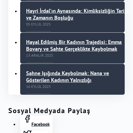
Ormanı” adlı öyküsüyle yaşadı.2025 Temmuz ayında
Hayri İrdal’ın Aynasında: Kimliksizliğin Tarihi
yayımlanan Derin Kalem Dergisinin ikinci sayısında ise
ve Zamanın Boşluğu
Gabriel Garcia Marquez'in "Yüzyıllık Yalnızlık" eseri
üzerine kaleme aldığı "Zaman Unutur, İnsan
05 EYLÜL 2025
Tekrarlar: Macondo'da Yalnızlık Üzerine" başlıklı
inceleme yazısı yayınlandı.
Hayal Edilmiş Bir Kadının Trajedisi: Emma
Bovary ve Sahte Gerçeklikte Kaybolmak
13 ARALIK 2025
Sahne Işığında Kaybolmak: Nana ve
Gösterilen Kadının Yalnızlığı
16 EYLÜL 2025
Sosyal Medyada Paylaş
Facebook