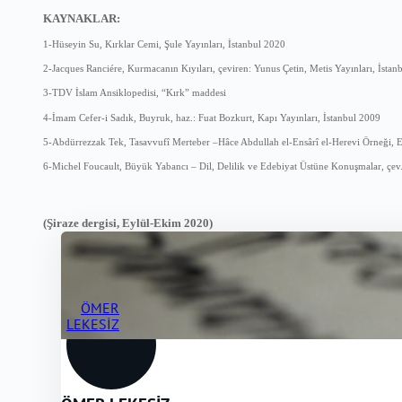
KAYNAKLAR:
1-Hüseyin Su, Kırklar Cemi, Şule Yayınları, İstanbul 2020
2-Jacques Ranciére, Kurmacanın Kıyıları, çeviren: Yunus Çetin, Metis Yayınları, İstan
3-TDV İslam Ansiklopedisi, “Kırk” maddesi
4-İmam Cefer-i Sadık, Buyruk, haz.: Fuat Bozkurt, Kapı Yayınları, İstanbul 2009
5-Abdürrezzak Tek, Tasavvufî Merteber –Hâce Abdullah el-Ensârî el-Herevi Örneği, 
6-Michel Foucault, Büyük Yabancı – Dil, Delilik ve Edebiyat Üstüne Konuşmalar, çev.:
(Şiraze dergisi, Eylül-Ekim 2020)