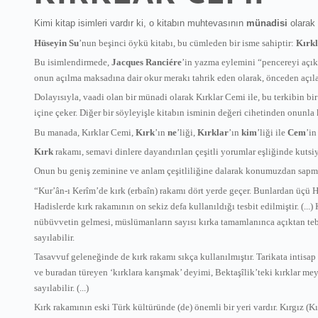
Kimi kitap isimleri vardır ki, o kitabın muhtevasının
münadisi
olarak 
Hüseyin Su
’nun beşinci öykü kitabı, bu cümleden bir isme sahiptir:
Kırk
Bu isimlendirmede,
Jacques Ranciére
’in yazma eylemini “pencereyi açık
onun açılma maksadına dair okur merakı tahrik eden olarak, önceden açılanı
Dolayısıyla, vaadi olan bir münadi olarak Kırklar Cemi ile, bu terkibin b
içine çeker. Diğer bir söyleyişle kitabın isminin değeri cihetinden onunl
Bu manada, Kırklar Cemi,
Kırk
’ın
ne
’liği,
Kırklar
’ın
kim
’liği ile
Cem
’i
Kırk
rakamı, semavi dinlere dayandırılan çeşitli yorumlar eşliğinde kutsiy
Onun bu geniş zeminine ve anlam çeşitliliğine dalarak konumuzdan sapmam
“Kur’ân-ı Kerîm’de kırk (erbaîn) rakamı dört yerde geçer. Bunlardan üçü H
Hadislerde kırk rakamının on sekiz defa kullanıldığı tesbit edilmiştir. (..
nübüvvetin gelmesi, müslümanların sayısı kırka tamamlanınca açıktan tebl
sayılabilir.
Tasavvuf geleneğinde de kırk rakamı sıkça kullanılmıştır. Tarikata intisap
ve buradan türeyen ‘kırklara karışmak’ deyimi, Bektaşîlik’teki kırklar m
sayılabilir. (...)
Kırk rakamının eski Türk kültüründe (de) önemli bir yeri vardır. Kırgız (Kı