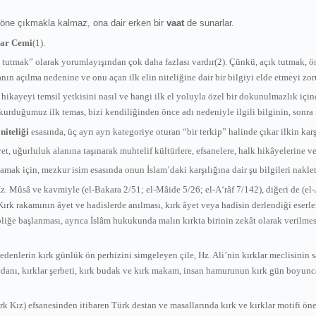
öne çıkmakla kalmaz, ona dair erken bir
vaat
de sunarlar.
lar Cemi
(1).
 tutmak” olarak yorumlayışından çok daha fazlası vardır(2). Çünkü, açık tutmak, 
n açılma nedenine ve onu açan ilk elin niteliğine dair bir bilgiyi elde etmeyi zoru
ir hikayeyi temsil yetkisini nasıl ve hangi ilk el yoluyla özel bir dokunulmazlık i
a kurduğumuz ilk temas, bizi kendiliğinden önce adı nedeniyle ilgili bilginin, son
n
niteliği
esasında, üç ayrı ayrı kategoriye oturan “bir terkip” halinde çıkar ilkin kar
et, uğurluluk alanına taşınarak muhtelif kültürlere, efsanelere, halk hikâyelerine v
ak için, mezkur isim esasında onun İslam’daki karşılığına dair şu bilgileri nakl
z. Mûsâ ve kavmiyle (el-Bakara 2/51; el-Mâide 5/26; el-A‘râf 7/142), diğeri de (el
.) Kırk rakamının âyet ve hadislerde anılması, kırk âyet veya hadisin derlendiği eser
iğe başlanması, ayrıca İslâm hukukunda malın kırkta birinin zekât olarak verilme
 edenlerin kırk günlük ön perhizini simgeleyen çile, Hz. Ali’nin kırklar meclisinin 
eydanı, kırklar şerbeti, kırk budak ve kırk makam, insan hamurunun kırk gün boyun
rk Kız) efsanesinden itibaren Türk destan ve masallarında kırk ve kırklar motifi önem