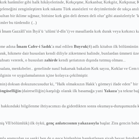
 kırk harâmiler gibi halk hikâyelerinde, Kırkçeşme, Kırkanbar, Kırkgöz, Kırkpınar, Kı
geleneğini zenginleştiren kırk rakamı Türk atasözleri ve deyimlerinde de sıkça anılır
 sultan bir iklime sığmaz; birisine kırk gün deli dersen deli olur’ gibi atasözleriyle
mler bu türdendir. (...)
â İmam Gazzâlî’nin İhyâ
’
ü
‘
ulûmi’d-dîn’i) ve masallarda kırk durak veya kırkıncı k
leme adına
İmam Cafer-i Sadık
’a mal edilen
Buyruk
(4) adlı kitabın ilk bölümünün 
larak, hikmete dair hususları kendi diliyle zikretmesi halinde, bunlardan ümmeti ü
uhsatı vererek, o hususları
zahirde
kendi şeriatının dışında tutmuş olması...
kıssalara, menkıbeler... genelinde nasıl bakarsak bakalım Kırk sayısı, Kırklar ve Cem
bilginin ve uygulamalarının içine kolayca çekilmiştir.
n) doksan dokuzuncusudur ki, “Halk olmaksızın Hakk’ı görmeyi ifade eden” bir teri
öngüselliğin
(daireselliğin) karşılığı olarak ilk basamağa yani
Yakaza
’ya tekrar ba
 hakkındaki bilgilenme ihtiyacımızı da giderdikten sonra okumaya-duruşumuzda ka
miş VII bölümlük) ilk öykü,
genç anlatıcısının yakazasıyla
başlar. Zira gencin ba
abamla aramızdan ve sanki ben de o gece birdenbire hareketlenen siyah beyaz fotoğ