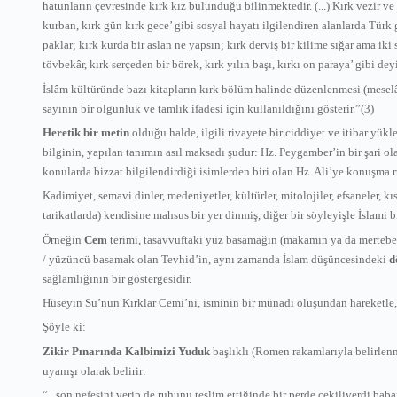
hatunların çevresinde kırk kız bulunduğu bilinmektedir. (...) Kırk vezir ve
kurban, kırk gün kırk gece’ gibi sosyal hayatı ilgilendiren alanlarda Türk 
paklar; kırk kurda bir aslan ne yapsın; kırk derviş bir kilime sığar ama iki
tövbekâr, kırk serçeden bir börek, kırk yılın başı, kırkı on paraya’ gibi deyi
İslâm kültüründe bazı kitapların kırk bölüm halinde düzenlenmesi (mesel
sayının bir olgunluk ve tamlık ifadesi için kullanıldığını gösterir.”(3)
Heretik bir metin
olduğu halde, ilgili rivayete bir ciddiyet ve itibar yük
bilginin, yapılan tanımın asıl maksadı şudur: Hz. Peygamber’in bir şari o
konularda bizzat bilgilendirdiği isimlerden biri olan Hz. Ali’ye konuşma r
Kadimiyet, semavi dinler, medeniyetler, kültürler, mitolojiler, efsaneler, 
tarikatlarda) kendisine mahsus bir yer dinmiş, diğer bir söyleyişle İslami 
Örneğin
Cem
terimi, tasavvuftaki yüz basamağın (makamın ya da mertebeni
/ yüzüncü basamak olan Tevhid’in, aynı zamanda İslam düşüncesindeki
d
sağlamlığının bir göstergesidir.
Hüseyin Su’nun Kırklar Cemi’ni, isminin bir münadi oluşundan hareketle,
Şöyle ki:
Zikir Pınarında Kalbimizi Yuduk
başlıklı (Romen rakamlarıyla belirlen
uyanışı olarak belirir:
“...son nefesini verip de ruhunu teslim ettiğinde bir perde çekiliverdi b