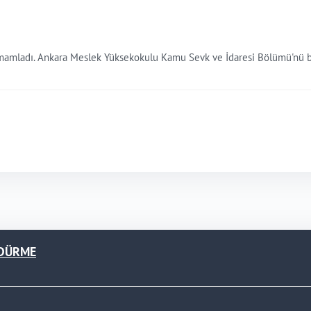
tamamladı. Ankara Meslek Yüksekokulu Kamu Sevk ve İdaresi Bölümü'nü bi
LDÜRME