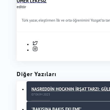
ÖMER LEKESİZ
editör
Türk yazar, eleştirmen İlk ve orta öğrenimini Yozgat'ta 
Diğer Yazıları
NASREDDİN HOCA’NIN İRŞAT TARZI: GÜ
07 EKIM 2023
'BAKIŞINA BAKIŞ EKLEME'