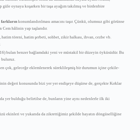
 güle oynaya koşarken bir taşa ayağım takılmış ve birdenbire
n
farkların
konumlandırılması amacını taşır. Çünkü, olumsuz gibi görünse
n Cem hâlinin yap taşlarıdır.
hatim töreni, hatim şerbeti, sohbet, zikir halkası, ihvan, cezbe vb.
.
116) bulan benzer bağlamdaki yeni ve müstakil bir düzeyin öyküsüdür. Bu
e buluruz.
den çok, geleceğe eklemlenerek süreklileşmiş bir durumun içine çekile-
rinin değeri konusunda bizi yer yer endişeye düşürse de, gerçekte Kırklar
da yer bulduğu belirtilse de, bunların yine aynı nedenlerle ilk iki
yüzü ekinleri ve yukarıda da zikrettiğimiz şekilde hayatın döngüselliğine