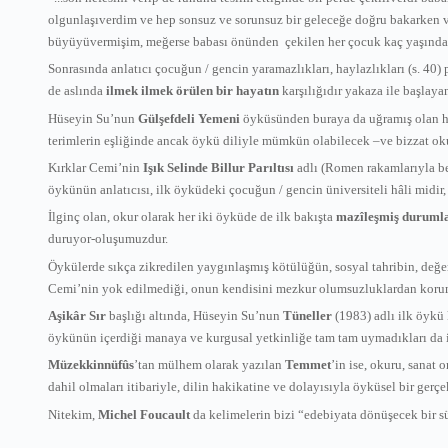
olgunlaşıverdim ve hep sonsuz ve sorunsuz bir geleceğe doğru bakarken 
büyüyüvermişim, meğerse babası önünden çekilen her çocuk kaç yaşında 
Sonrasında anlatıcı çocuğun / gencin yaramazlıkları, haylazlıkları (s. 4
de aslında
ilmek ilmek örülen bir hayatın
karşılığıdır yakaza ile başlaya
Hüseyin Su’nun
Gülşefdeli Yemeni
öyküsünden buraya da uğramış olan hala 
terimlerin eşliğinde ancak öykü diliyle mümkün olabilecek –ve bizzat ok
Kırklar Cemi’nin
Işık Selinde Billur Parıltısı
adlı (Romen rakamlarıyla be
öykünün anlatıcısı, ilk öyküdeki çocuğun / gencin üniversiteli hâli midir,
İlginç olan, okur olarak her iki öyküde de ilk bakışta
mazîleşmiş duruml
duruyor-oluşumuzdur.
Öykülerde sıkça zikredilen yaygınlaşmış kötülüğün, sosyal tahribin, değer 
Cemi’nin yok edilmediği, onun kendisini mezkur olumsuzluklardan korumak
Aşikâr Sır
başlığı altında, Hüseyin Su’nun
Tüneller
(1983) adlı ilk öykü
öykünün içerdiği manaya ve kurgusal yetkinliğe tam tam uymadıkları da ile
Müzekkinnüfûs
’tan mülhem olarak yazılan
Temmet
’in ise, okuru, sanat
dahil olmaları itibariyle, dilin hakikatine ve dolayısıyla öyküsel bir ger
Nitekim,
Michel Foucault
da kelimelerin bizi “edebiyata dönüşecek bir 