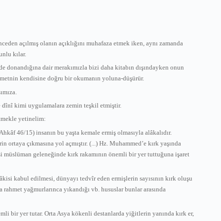
önceden açılmış olanın açıklığını muhafaza etmek iken, aynı zamanda
nlu kılar.
çinde donandığına dair merakımızla bizi daha kitabın dışındayken onun
ra metnin kendisine doğru bir okumanın yoluna-düşürür.
şımıza.
e dînî kimi uygulamalara zemin teşkil etmiştir.
etmekle yetinelim:
-Ahkâf 46/15) insanın bu yaşta kemale ermiş olmasıyla alâkalıdır.
lerin ortaya çıkmasına yol açmıştır. (...) Hz. Muhammed’e kırk yaşında
si müslüman geleneğinde kırk rakamının önemli bir yer tuttuğuna işaret
sâkisi kabul edilmesi, dünyayı tedvîr eden ermişlerin sayısının kırk oluşu
ca rahmet yağmurlarınca yıkandığı vb. hususlar bunlar arasında
li bir yer tutar. Orta Asya kökenli destanlarda yiğitlerin yanında kırk er,