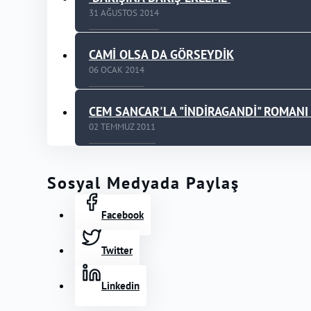
31 AĞUSTOS 2014
CAMİ OLSA DA GÖRSEYDİK
06 OCAK 2014
CEM SANCAR'LA "İNDİRAGANDİ" ROMANI
02 TEMMUZ 2011
Sosyal Medyada Paylaş
Facebook
Twitter
Linkedin