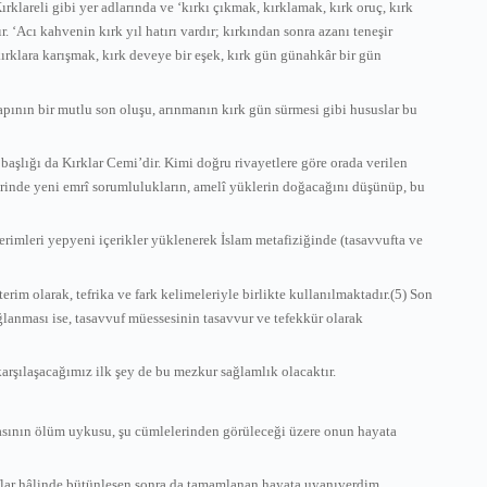
rklareli gibi yer adlarında ve ‘kırkı çıkmak, kırklamak, kırk oruç, kırk
. ‘Acı kahvenin kırk yıl hatırı vardır; kırkından sonra azanı teneşir
 ‘kırklara karışmak, kırk deveye bir eşek, kırk gün günahkâr bir gün
apının bir mutlu son oluşu, arınmanın kırk gün sürmesi gibi hususlar bu
başlığı da Kırklar Cemi’dir. Kimi doğru rivayetlere göre orada verilen
zerinde yeni emrî sorumlulukların, amelî yüklerin doğacağını düşünüp, bu
 terimleri yepyeni içerikler yüklenerek İslam metafiziğinde (tasavvufta ve
m olarak, tefrika ve fark kelimeleriyle birlikte kullanılmaktadır.(5) Son
ğlanması ise, tasavvuf müessesinin tasavvur ve tefekkür olarak
rşılaşacağımız ilk şey de bu mezkur sağlamlık olacaktır.
basının ölüm uykusu, şu cümlelerinden görüleceği üzere onun hayata
raflar hâlinde bütünleşen sonra da tamamlanan hayata uyanıverdim,