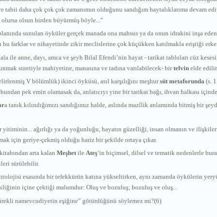
ve tabii daha çok çok çok zamanımın olduğunu sandığım haytalıklarıma devam edip
olursa olsun birden büyürmüş böyle...”
0) planında sunulan öyküler gerçek manada ona mahsus ya da onun idrakini inşa ede
n bu farklar ve nihayetinde zikir meclislerine çok küçükken katılmakla eriştiği erke
ile anne, dayı, amca ve şeyh Bilal Efendi’nin hayat - tarikat tabloları cüz kesesi, 
unmak suretiyle mahiyetine, manasına ve tadına varılabilecek- bir
telvin
elde edilir
lirlenmiş V bölümlük) ikinci öyküsü, asıl karşılığını meşhur
süt metaforunda
(s. 
 bundan pek emin olamasak da, anlatıcıyı yine bir tarikat bağı, ihvan halkası içind
ar
a tanık kılındığımızı sandığımız halde, aslında mazîlik anlamında bitmiş bir şey
yitiminin... ağırlığı ya da yoğunluğu, hayatın güzelliği, insan olmanın ve ilişkile
 için geriye-çekmiş olduğu bariz bir şekilde ortaya çıkar.
 kitabından arta kalan
Meşhet
ile
Ateş
’in biçimsel, dilsel ve tematik nedenlerle bura
ri sürülebilir.
 ontolojisi esasında bir tefekkürün katına yükseltirken, aynı zamanda öykülerin yer
çekliğinin içine çektiği malumdur: Oluş ve bozuluş; bozuluş ve oluş...
sürekli namevcudiyetin eşiğine” götürdüğünü söylemez mi?(6)