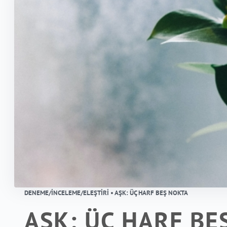
DENEME/İNCELEME/ELEŞTIRI • AŞK: ÜÇ HARF BEŞ NOKTA
AŞK: ÜÇ HARF BE