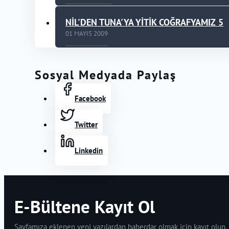
NİL'DEN TUNA'YA YİTİK COĞRAFYAMIZ 5
01 MAYIS 2009
Sosyal Medyada Paylaş
Facebook
Twitter
Linkedin
E-Bültene Kayıt Ol
Sayfamıza eklenen yeni yazılardan haberdar olmak için kayıt olun.