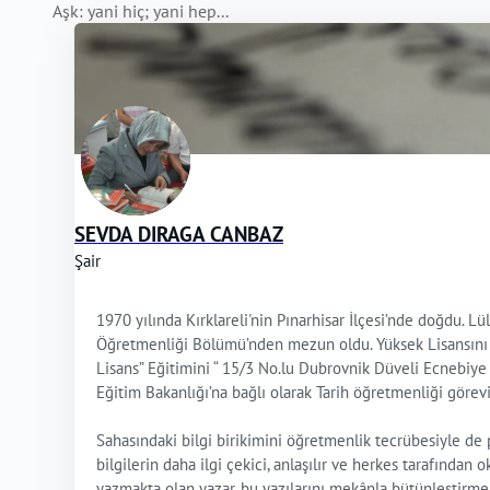
Aşk: yani hiç; yani hep...
SEVDA DIRAGA CANBAZ
Şair
1970 yılında Kırklareli'nin Pınarhisar İlçesi’nde doğdu. L
Öğretmenliği Bölümü’nden mezun oldu. Yüksek Lisansını 201
Lisans” Eğitimini “ 15/3 No.lu Dubrovnik Düveli Ecnebiy
Eğitim Bakanlığı’na bağlı olarak Tarih öğretmenliği görevi
Sahasındaki bilgi birikimini öğretmenlik tecrübesiyle de p
bilgilerin daha ilgi çekici, anlaşılır ve herkes tarafında
yazmakta olan yazar, bu yazılarını mekânla bütünleştirmek