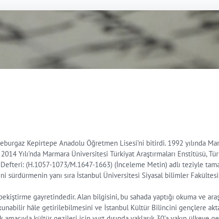
üleburgaz Kepirtepe Anadolu Öğretmen Lisesi’ni bitirdi. 1992 yılında Mar
4 Yılı’nda Marmara Üniversitesi Türkiyat Araştırmaları Enstitüsü, Türk 
e Defteri: (H.1057-1073/M.1647-1663) (İnceleme Metin) adlı teziyle ta
ni sürdürmenin yanı sıra İstanbul Üniversitesi Siyasal bilimler Fakültesi
ekiştirme gayretindedir. Alan bilgisini, bu sahada yaptığı okuma ve araştı
n okunabilir hâle getirilebilmesini ve İstanbul Kültür Bilincini gençler
 amacıyla kültür gezileri için yurt dışında yaklaşık 30’a yakın ülkeye g