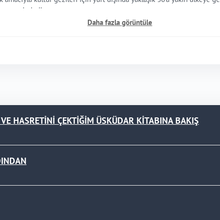
 gayretindedir.
Daha fazla görüntüle
ve bu yolla kültürümüzü öğretmek ve sevdirmek amacıyla “Bir Kardeşlik Ü
eyimlerimiz” Damla Yayınları tarafından basılmıştır.
 Kırk Dört Yılı” başlıklı makalesi ise Hece Öykü dergisinde yayınlanmış (
iography, Web. 14 Apr. 2010.)
k Ülkesi”, “Hikâyelerle Deyimlerimiz” adlı kitaplarıyla tanınan Sevda DIR
macıyla halen yazı çalışmalarının yanı sıra Uzman Tarih Öğretmeni olara
 VE HASRETİNİ ÇEKTİĞİM ÜSKÜDAR KİTABINA BAKIŞ
DINDAN