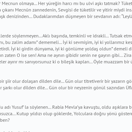
er Mecnun olmaya... Her yüreğin harcı mı bu
ulvi aşkı tatmak? Tüke
 çıkanı Mecnûn zannedenin, Sevgisi de tüketilir ve yitirir miydi
in
r aşk denizinden… Dudaklarımdan düşmeyen bir sevdanın adı: “Le
llerde söylenmeyen... Aklı başında,
temkinli ve idrakli... Tutsak e
 bu zalim adamı” dememeli... İyi ki sevmişim, iyi ki
yollarımız kes
irdi. İyi ki girdin dünyama, iyi ki gönlüme yoldaş oldun” demeli
d
n zaten O ise sen! Ama ne aynın gibidir senin ne gayrın gibi… Zir
er ayırır mı sanıyorsunuz ki o bileşik kapları... Öyle muazzam bir 
ir şiir olur dolaşan dilden dile...
Gün olur titretiverir bir yazarın
r şarkı olur dilden dile...
Gün olur bir neyzenin gönül sazından Üfl
u adı Yusuf’ la söylenen...
Rabia Mevla’ya kavuştu, oldu aşıklara b
nsuzca...
Kutup yıldızı olup göklerde, Yolculara doğru yönü göstere
 ben?