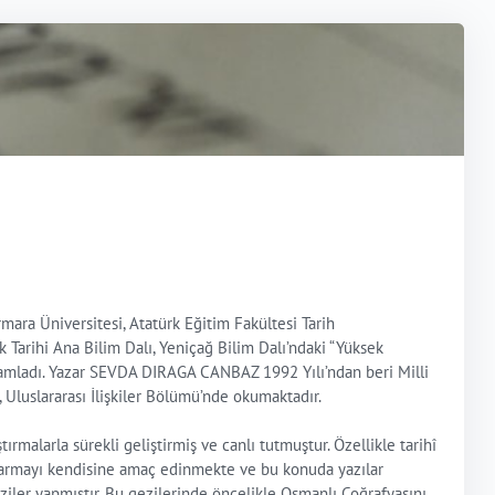
mara Üniversitesi, Atatürk Eğitim Fakültesi Tarih
Tarihi Ana Bilim Dalı, Yeniçağ Bilim Dalı’ndaki “Yüksek
mamladı. Yazar SEVDA DIRAGA CANBAZ 1992 Yılı’ndan beri Milli
, Uluslararası İlişkiler Bölümü’nde okumaktadır.
rmalarla sürekli geliştirmiş ve canlı tutmuştur. Özellikle tarihî
e aktarmayı kendisine amaç edinmekte ve bu konuda yazılar
eziler yapmıştır. Bu gezilerinde öncelikle Osmanlı Coğrafyasını