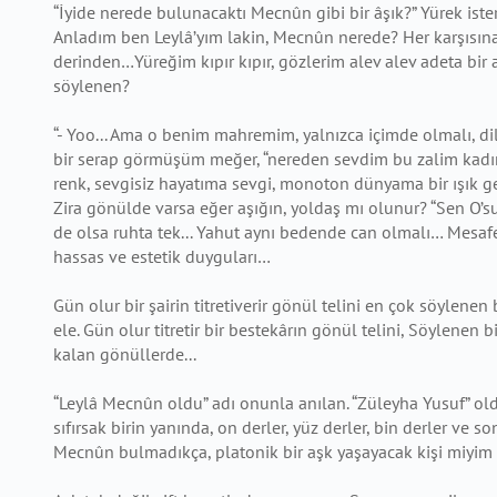
“İyide nerede bulunacaktı Mecnûn gibi bir âşık?” Yürek ist
Anladım ben Leylâ’yım
lakin, Mecnûn nerede? Her karşısına
derinden…Yüreğim kıpır kıpır, gözlerim alev
alev adeta bi
söylenen?
“- Yoo... Ama o benim mahremim, yalnızca içimde olmalı, di
bir serap
görmüşüm meğer, “nereden sevdim bu zalim kadını,
renk, sevgisiz hayatıma
sevgi, monoton dünyama bir ışık get
Zira gönülde varsa eğer aşığın, yoldaş mı
olunur? “Sen O’su
de olsa ruhta tek... Yahut aynı bedende can
olmalı… Mesafel
hassas ve estetik duyguları…
Gün olur bir şairin titretiverir gönül telini en çok söylenen b
ele.
Gün olur titretir bir bestekârın gönül telini, Söylenen bi
kalan gönüllerde...
“Leylâ Mecnûn oldu” adı onunla anılan. “Züleyha Yusuf” old
sıfırsak birin yanında, on derler, yüz derler, bin derler ve so
Mecnûn bulmadıkça, platonik bir aşk yaşayacak kişi miyim