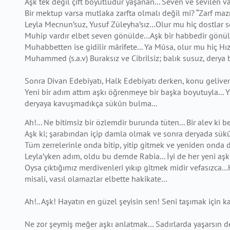
Aşk tek değil çift boyutludur yaşanan... Seven ve sevilen va
Bir mektup varsa mutlaka zarfta olmalı değil mi? “Zarf ma
Leyla Mecnun’suz, Yusuf Züleyha’sız…Olur mu hiç dostlar s
Muhip vardır elbet seven gönülde…Aşk bir habbedir gönül
Muhabbetten ise gidilir mârifete... Ya Mûsa, olur mu hiç Hızı
Muhammed (s.a.v) Buraksız ve Cibrilsiz; balık susuz, derya ba
Sonra Divan Edebiyatı, Halk Edebiyatı derken, konu geliver
Yeni bir adım attım aşkı öğrenmeye bir başka boyutuyla... 
deryaya
kavuşmadıkça sükûn bulma...
Ah!... Ne bitimsiz bir özlemdir burunda tüten... Bir alev ki
Aşk ki; şarabından içip damla olmak ve sonra deryada sük
Tüm zerrelerinle onda bitip, yitip gitmek ve yeniden onda di
Leyla’yken adım, oldu bu demde Rabia... İyi de her yeni aşk
Oysa çıktığımız merdivenleri yıkıp gitmek midir vefasızca…
misali, vasıl
olamazlar elbette hakikate…
Ah!.. Aşk! Hayatın en güzel şeyisin sen! Seni taşımak için 
Ne zor şeymiş meğer aşkı anlatmak… Sadırlarda yaşarsın derûn