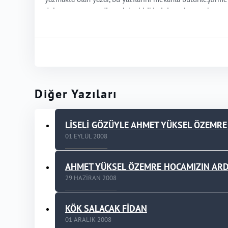
dolaşmayı amaç edinerek bu birikimini yazılarına aktarma
Canbaz, mesleği gereği lise düzeyindeki gençlere tarihi 
ele alındığı bu eserden sonra ikinci kitabı “Hikâyelerle D
Farklı dergilerde yazıları olan Canbaz’ın, “Anton Çehov’un
bir yayın taramasında yer almıştır (MLA International Bibl
Diğer Yazıları
Çeşitli dergilerde çıkan yazıları ve basılan “Bir Kardeşli
usullerle birleştirip edebi ve orijinal ürünler vermek a
LİSELİ GÖZÜYLE AHMET YÜKSEL ÖZEMRE
01 EYLÜL 2008
AHMET YÜKSEL ÖZEMRE HOCAMIZIN AR
29 HAZIRAN 2008
KÖK SALACAK FİDAN
01 ARALIK 2008