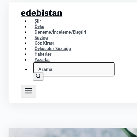
edebistan
Şiir
Öykü
Deneme/İnceleme/Eleştiri
Söyleşi
Göz Kirası
Öykücüler Sözlüğü
Haberler
Yazarlar