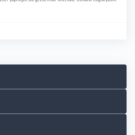
lkesi” isminde bir kitap telif etmiştir. Fütüvvet kültürünün
İki Aylık Öykü Dergisi, (2006): 162-8) ve bu makale uluslararası
AGA CANBAZ, öğretmenliğin yanı sıra teorik konuları, ilmî
k MEB’deki görevine devam etmektedir.