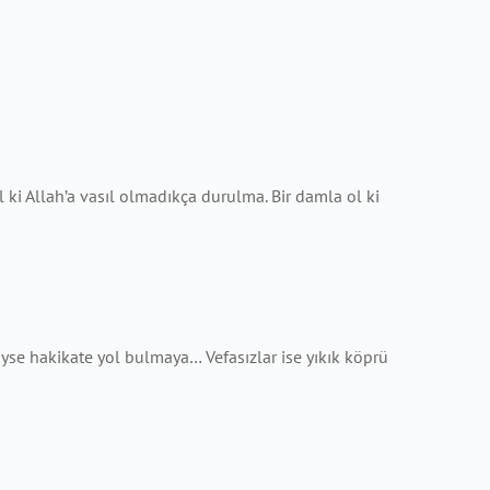
 ki Allah’a vasıl olmadıkça durulma. Bir damla ol ki
se hakikate yol bulmaya… Vefasızlar ise yıkık köprü
!