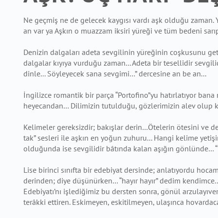
Ne geçmiş ne de gelecek kaygısı vardı aşk olduğu zaman. 
an var ya
Aşkın o muazzam iksiri yüreği ve tüm bedeni sarıp
Denizin dalgaları adeta sevgilinin yüreğinin coşkusunu getir
dalgalar kıyıya vurduğu
zaman... Adeta bir tesellidir sevg
dinle... Söyleyecek sana sevgimi…”
dercesine an be an...
İngilizce romantik bir parça “Portofino”yu hatırlatıyor ban
heyecandan… Dilimizin
tutulduğu, gözlerimizin alev olup k
Kelimeler gereksizdir; bakışlar derin…Ötelerin ötesini ve der
tak” sesleri ile
aşkın en yoğun zuhuru...
Hangi kelime yetişi
olduğunda ise sevgilidir bâtında kalan aşığın
gönlünde… “
Lise birinci sınıfta bir edebiyat dersinde; anlatıyordu hoca
derinden;
diye düşünürken… “hayır hayır” dedim kendimce..
Edebiyatı’nı işlediğimiz bu
dersten sonra, gönül arzulayıve
terâkki ettiren. Eskimeyen, eskitilmeyen,
ulaşınca hovardac