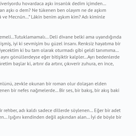
tiveriyordu hovardaca aşkı insanlık dedim içimden…
san aşkı o dem? Ne tükenen ben olayım ne de aşkım
ylâ ve Mecnûn…”
Lâkin benim aşkım kim? Adı kiminle
tmemeli...Tutuklamamalı... Deli divane belki ama uyandığında
işmiş, iyi ki sevmişim bu güzel insanı. Renksiz hayatıma bir
iyecektim ki bu tam olarak oturmadı gibi geldi tanımıma...
a aynı
gönüllerdeyse eğer bitişiktir kalpler…Ayrı bedenlerde
üretim başlar ki,
artırır da artırır, çıkıverir zuhura, en ince,
 gönlünü, zevkle okunan bir roman olur dolaşan elden
enen bir nefes nağmelerde...
Bir ses, bir bakış, bir akış baki
ir rehber, adı kaldı sadece dillerde söylenen…
Eğer bir adet
n... Işığını kendinden değil aşkından alan...
İyi de böyle bir