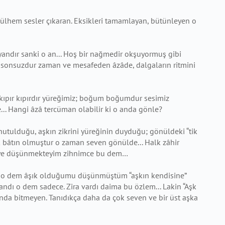
mülhem sesler çıkaran. Eksikleri tamamlayan, bütünleyen o
yandır sanki o an... Hoş bir nağmedir okşuyormuş gibi
m
sonsuzdur zaman ve mesafeden âzâde, dalgaların ritmini
a kıpır kıpırdır yüreğimiz; boğum boğumdur sesimiz
... Hangi âzâ tercüman olabilir ki o anda gönle?
utulduğu, aşkın zikrini yüreğinin duyduğu; gönüldeki “tik
 bâtın olmuştur o zaman seven gönülde... Halk zâhir
diye düşünmekteyim
zihnimce bu dem…
te o dem âşık olduğumu düşünmüştüm “aşkın kendisine”
 andı o dem sadece. Zira vardı daima bu özlem... Lakin “Aşk
ğunda
bitmeyen. Tanıdıkça daha da çok seven ve bir üst aşka