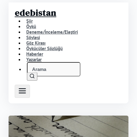
edebistan
Şiir
Öykü
Deneme/İnceleme/Eleştiri
Söyleşi
Göz Kirası
Öykücüler Sözlüğü
Haberler
Yazarlar