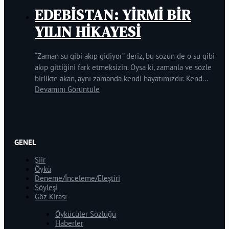
EDEBİSTAN: YİRMİ BİR
YILIN HİKAYESİ
“Zaman su gibi akıp gidiyor” deriz, bu sözün de o su gibi
akıp gittiğini fark etmeksizin. Oysa ki, zamanla ve sözle
birlikte akan, aynı zamanda kendi hayatımızdır. Kend...
Devamını Görüntüle
GENEL
Şiir
Öykü
Deneme/İnceleme/Eleştiri
Söyleşi
Göz Kirası
Öykücüler Sözlüğü
Haberler