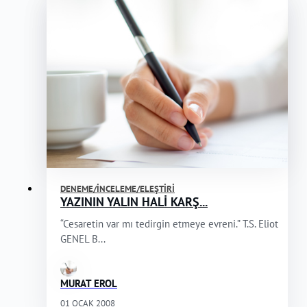
DENEME/İNCELEME/ELEŞTIRI
YAZININ YALIN HALİ KARŞ...
“Cesaretin var mı tedirgin etmeye evreni.” T.S. Eliot
GENEL B...
MURAT EROL
01 OCAK 2008