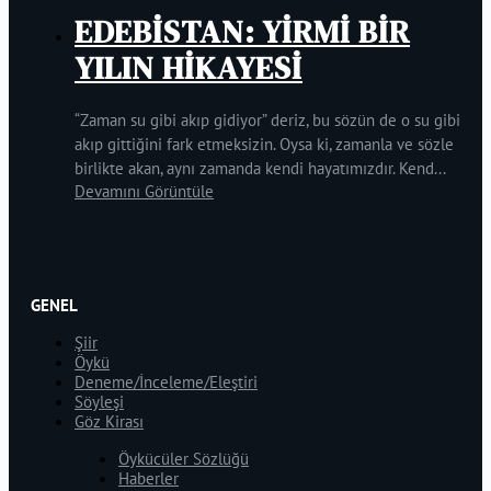
EDEBİSTAN: YİRMİ BİR
YILIN HİKAYESİ
“Zaman su gibi akıp gidiyor” deriz, bu sözün de o su gibi
akıp gittiğini fark etmeksizin. Oysa ki, zamanla ve sözle
birlikte akan, aynı zamanda kendi hayatımızdır. Kend...
Devamını Görüntüle
GENEL
Şiir
Öykü
Deneme/İnceleme/Eleştiri
Söyleşi
Göz Kirası
Öykücüler Sözlüğü
Haberler