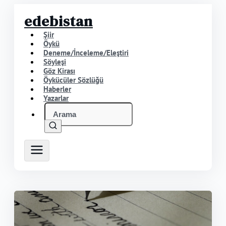
edebistan
Şiir
Öykü
Deneme/İnceleme/Eleştiri
Söyleşi
Göz Kirası
Öykücüler Sözlüğü
Haberler
Yazarlar