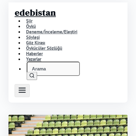
edebistan
Şiir
Öykü
Deneme/İnceleme/Eleştiri
Söyleşi
Göz Kirası
Öykücüler Sözlüğü
Haberler
Yazarlar