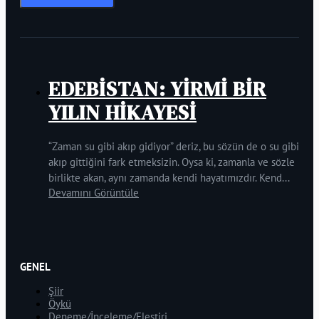
EDEBİSTAN: YİRMİ BİR
YILIN HİKAYESİ
“Zaman su gibi akıp gidiyor” deriz, bu sözün de o su gibi
akıp gittiğini fark etmeksizin. Oysa ki, zamanla ve sözle
birlikte akan, aynı zamanda kendi hayatımızdır. Kend...
Devamını Görüntüle
GENEL
Şiir
Öykü
Deneme/İnceleme/Eleştiri