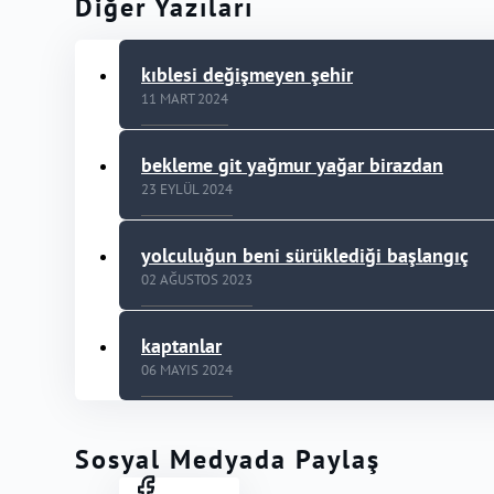
Diğer Yazıları
kıblesi değişmeyen şehir
11 MART 2024
bekleme git yağmur yağar birazdan
23 EYLÜL 2024
yolculuğun beni sürüklediği başlangıç
02 AĞUSTOS 2023
kaptanlar
06 MAYIS 2024
Sosyal Medyada Paylaş