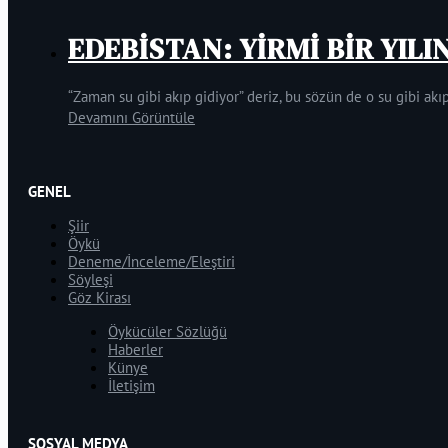
EDEBİSTAN: YİRMİ BİR YILI
“Zaman su gibi akıp gidiyor” deriz, bu sözün de o su gibi akıp
Devamını Görüntüle
GENEL
Şiir
Öykü
Deneme/İnceleme/Eleştiri
Söyleşi
Göz Kirası
Öykücüler Sözlüğü
Haberler
Künye
İletişim
SOSYAL MEDYA