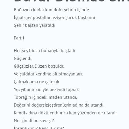
Boğazına kadar kan dolu şehrin içinde
İşgal-ger postalları eziyor çocuk başlarını
Şehir baştan yaratıldı
Part-I
Her şey bir su buharıyla başladı
Güçlendi,
Güçsüzler. Düzen bozuldu
Ve çaldılar kendine ait olmayanları.
Çalmak ama ne çalmak
Yüzyılların kiniyle bezendi toprak
Toprağın içindeki maden utandı,
Değerini değersizleştirenlerin adına da utandı.
Kendi adına dökülen bunca kan yüzünden de utandı.
Ne için di bu savaş ?
İnsanlık mı? Bencillik mi?