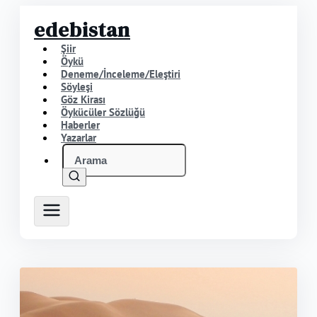
edebistan
Şiir
Öykü
Deneme/İnceleme/Eleştiri
Söyleşi
Göz Kirası
Öykücüler Sözlüğü
Haberler
Yazarlar