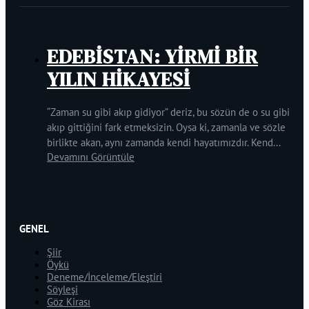
EDEBİSTAN: YİRMİ BİR
YILIN HİKAYESİ
“Zaman su gibi akıp gidiyor” deriz, bu sözün de o su gibi
akıp gittiğini fark etmeksizin. Oysa ki, zamanla ve sözle
birlikte akan, aynı zamanda kendi hayatımızdır. Kend...
Devamını Görüntüle
GENEL
Şiir
Öykü
Deneme/İnceleme/Eleştiri
Söyleşi
Göz Kirası