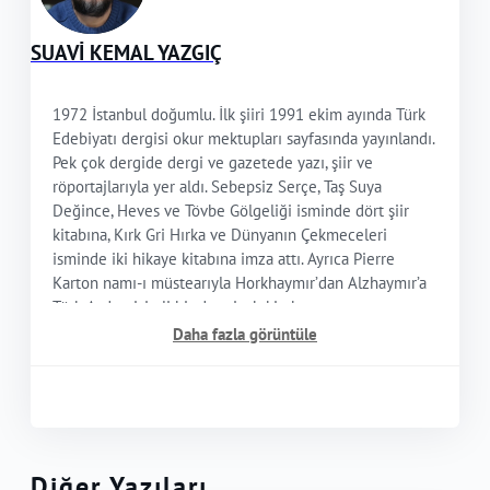
SUAVİ KEMAL YAZGIÇ
1972 İstanbul doğumlu. İlk şiiri 1991 ekim ayında Türk
Edebiyatı dergisi okur mektupları sayfasında yayınlandı.
Pek çok dergide dergi ve gazetede yazı, şiir ve
röportajlarıyla yer aldı. Sebepsiz Serçe, Taş Suya
Değince, Heves ve Tövbe Gölgeliği isminde dört şiir
kitabına, Kırk Gri Hırka ve Dünyanın Çekmeceleri
isminde iki hikaye kitabına imza attı. Ayrıca Pierre
Karton namı-ı müstearıyla Horkhaymır’dan Alzhaymır’a
Türk Aydını isimli bir de mizah kitabı mevcut.
Daha fazla görüntüle
Diğer Yazıları