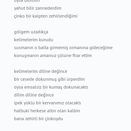
oysa bilirdim
yahut bilir zannederdim
çinko bir kalpten zehirlendiğimi
gölgem uzadıkça
kelimelerim kurudu
susmanın o balta girmemiş ormanına gideceğime
konuşmanın amansız çölüne firar ettim
kelimelerim diline değince
bir cesede dokunmuş gibi ürperdim
oysa emsalsiz bir kumaş dokunacaktı
dilim diline değince
ipek yüklü bir kervanımız olacaktı
halbuki herkese altın olan kalbin
bana zehirli bir çinkoydu