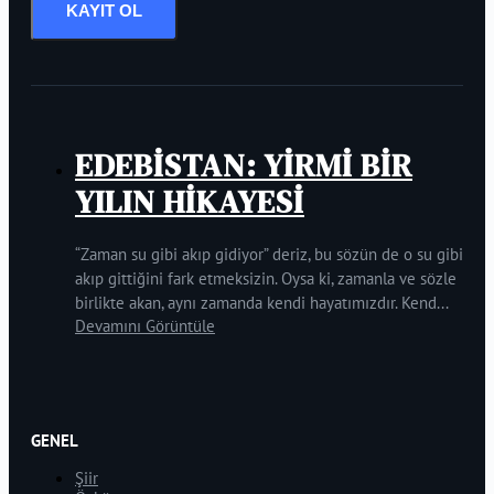
KAYIT OL
EDEBİSTAN: YİRMİ BİR
YILIN HİKAYESİ
“Zaman su gibi akıp gidiyor” deriz, bu sözün de o su gibi
akıp gittiğini fark etmeksizin. Oysa ki, zamanla ve sözle
birlikte akan, aynı zamanda kendi hayatımızdır. Kend...
Devamını Görüntüle
GENEL
Şiir