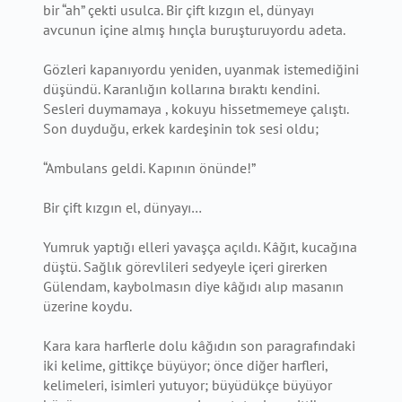
bir “ah” çekti usulca. Bir çift kızgın el, dünyayı
avcunun içine almış hınçla buruşturuyordu adeta.
Gözleri kapanıyordu yeniden, uyanmak istemediğini
düşündü. Karanlığın kollarına bıraktı kendini.
Sesleri duymamaya , kokuyu hissetmemeye çalıştı.
Son duyduğu, erkek kardeşinin tok sesi oldu;
“Ambulans geldi. Kapının önünde!”
Bir çift kızgın el, dünyayı…
Yumruk yaptığı elleri yavaşça açıldı. Kâğıt, kucağına
düştü. Sağlık görevlileri sedyeyle içeri girerken
Gülendam, kaybolmasın diye kâğıdı alıp masanın
üzerine koydu.
Kara kara harflerle dolu kâğıdın son paragrafındaki
iki kelime, gittikçe büyüyor; önce diğer harfleri,
kelimeleri, isimleri yutuyor; büyüdükçe büyüyor