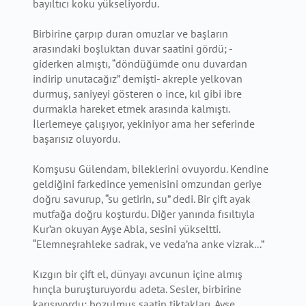
bayıltıcı koku yükseliyordu.
Birbirine çarpıp duran omuzlar ve başların
arasındaki boşluktan duvar saatini gördü; -
giderken almıştı, “döndüğümde onu duvardan
indirip unutacağız” demişti- akreple yelkovan
durmuş, saniyeyi gösteren o ince, kıl gibi ibre
durmakla hareket etmek arasında kalmıştı.
İlerlemeye çalışıyor, yekiniyor ama her seferinde
başarısız oluyordu.
Komşusu Gülendam, bileklerini ovuyordu. Kendine
geldiğini farkedince yemenisini omzundan geriye
doğru savurup, “su getirin, su” dedi. Bir çift ayak
mutfağa doğru koşturdu. Diğer yanında fısıltıyla
Kur’an okuyan Ayşe Abla, sesini yükseltti.
“Elemneşrahleke sadrak, ve veda’na anke vizrak...”
Kızgın bir çift el, dünyayı avcunun içine almış
hınçla buruşturuyordu adeta. Sesler, birbirine
karışıyordu; bozulmuş saatin tiktakları, Ayşe