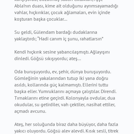
Abla’nın duası, kime ait olduğunu ayrımsayamadığı
vahlar, hıçkırıklar, çocuk ağlamaları, evin içinde
koşturan başka çocuklar…
Su geldi, Gülendam bardağı dudaklarına
yaklaştırdı; “Hadi canım iç şunu, rahatlarsın”
Kendi hıçkırık sesine yabancılaşmıştı. Ağlayışını
dinledi. Göğsü sıkışıyordu; ateş…
Oda buruşuyordu, ev, şehir, dünya buruşuyordu.
Gömleğinin yakalarından tutup iki yana doğru
asıldı, kollarında güç kalmamıştı. Ellerini tuttu
başka eller. Yumruklarını açmaya çalıştılar. Direndi.
Tırnaklarını etine geçirdi. Kolonyayla ovdular, dua
okudular, su getirdiler, vah çektiler, nasihat ettiler,
açmadı avcunu.
Ateş, her soluğunda biraz daha büyüyor, daha fazla
yakıcı oluyordu. Göğsü alev alevdi. Kısık sesli, titrek