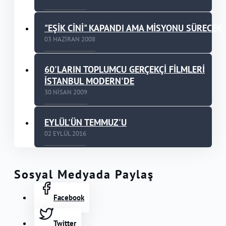
"EŞİK CİNİ" KAPANDI AMA MİSYONU SÜRECEK
03 HAZIRAN 2008
60'LARIN TOPLUMCU GERÇEKÇİ FİLMLERİ
İSTANBUL MODERN'DE
30 NISAN 2009
EYLÜL'ÜN TEMMUZ'U
02 EYLÜL 2016
Sosyal Medyada Paylaş
Facebook
Twitter