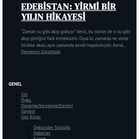
EDEBİSTAN: YİRMİ BİR
YILIN HİKAYESİ
“Zaman su gibi akıp gidiyor” deriz, bu sözün de o su gibi
akıp gittiğini fark etmeksizin. Oysa ki, zamanla ve sözle
birlikte akan, aynı zamanda kendi hayatımızdır. Kend...
Devamını Görüntüle
GENEL
Şiir
Öykü
Deneme/İnceleme/Eleştiri
Söyleşi
Göz Kirası
Öykücüler Sözlüğü
Haberler
Künye