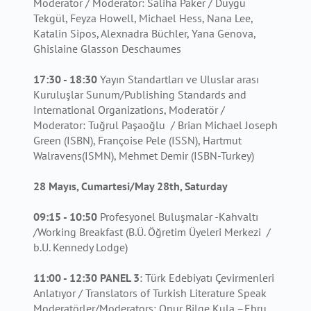
Moderatör / Moderator: Saliha Paker / Duygu
Tekgül, Feyza Howell, Michael Hess, Nana Lee,
Katalin Sipos, Alexnadra Büchler, Yana Genova,
Ghislaine Glasson Deschaumes
17:30 - 18:30
Yayın Standartları ve Uluslar arası
Kuruluşlar Sunum/Publishing Standards and
International Organizations, Moderatör /
Moderator: Tuğrul Paşaoğlu / Brian Michael Joseph
Green (ISBN), Françoise Pele (ISSN), Hartmut
Walravens(ISMN), Mehmet Demir (ISBN-Turkey)
28 Mayıs, Cumartesi/May 28th, Saturday
09:15 - 10:50
Profesyonel Buluşmalar -Kahvaltı
/Working Breakfast (B.Ü. Öğretim Üyeleri Merkezi /
b.U. Kennedy Lodge)
11:00 - 12:30 PANEL 3
: Türk Edebiyatı Çevirmenleri
Anlatıyor / Translators of Turkish Literature Speak
Moderatörler/Moderators: Onur Bilge Kula –Ebru