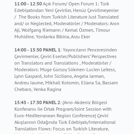
11:00 - 12:30
Açık Forum/ Open Forum 1: Türk
Edebiyatından Yeni Çeviriler, Henüz Çevirilmeyenler
/ The Books from Turkish Literature Just Translated
and/ or Neglected, Moderatörler / Moderators: Aron
Aji, Wolfgang Riemann / Kemal Özmen, Timour
Muhidine, Yordanka Bibina, Arzu Eker
14:00 - 15:30 PANEL
1
: Yayıncıların Penceresinden
Çevirmenler, Çeviri Eserler/Publishers’ Perspectives
on Translators and Translations , Moderatörler /
Moderators: Müge Gürsoy Sökmen-Lucien Leitess,
Lynn Gaspard, John Siciliano, Angela Jarman,
Andreu Jaume, Mikhail Kotomin, Eliana Sa, Bassam
Chebaro, Venka Ragina
15:45 - 17:30
PANEL 2
: (Avro-Akdeniz Bölgesi
Konferansı ile Ortak Program/Joint Session with
Euro-Mediterranean Region Conference) Çeviri
Akışlarının Odağında Türk Edebiyatı/International
Translation Flows: Focus on Turkish Literature,