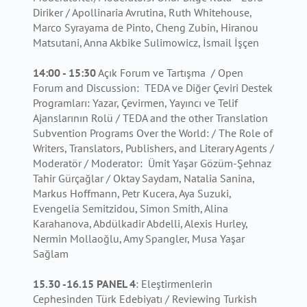
Diriker / Apollinaria Avrutina, Ruth Whitehouse,
Marco Syrayama de Pinto, Cheng Zubin, Hiranou
Matsutani, Anna Akbike Sulimowicz, İsmail İşçen
14:00 - 15:30
Açık Forum ve Tartışma / Open
Forum and Discussion: TEDA ve Diğer Çeviri Destek
Programları: Yazar, Çevirmen, Yayıncı ve Telif
Ajanslarının Rolü / TEDA and the other Translation
Subvention Programs Over the World: / The Role of
Writers, Translators, Publishers, and Literary Agents /
Moderatör / Moderator: Ümit Yaşar Gözüm-Şehnaz
Tahir Gürçağlar / Oktay Saydam, Natalia Sanina,
Markus Hoffmann, Petr Kucera, Aya Suzuki,
Evengelia Semitzidou, Simon Smith, Alina
Karahanova, Abdülkadir Abdelli, Alexis Hurley,
Nermin Mollaoğlu, Amy Spangler, Musa Yaşar
Sağlam
15.30 -16.15 PANEL 4
: Eleştirmenlerin
Cephesinden Türk Edebiyatı / Reviewing Turkish