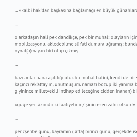
... «kalbi hak’dan başkasına bağlamağı en büyük günahlar
...
o arkadaşın hali pek dandikçe, pek bir muhal: olayların iç
mobilizasyonu, akledebilme sür’ati dumura uğramış; bundan 
oynat(a)mayan biri olup çıkmış...
...
bazı anlar bana açıldığı olur. bu muhal halini, kendi de bir
kaçıncı rek’attayım, unutmuşum. namazı bozup iki yanıma 
giyinince milletvekili intihap edileceğine cidden inanan) bir
«göğe yer lâzımdır ki faaliyetinin/işinin eseri zâhir olsun!»
...
pencşenbe günü, bayramın (lafta) birinci günü, gerçekde ise