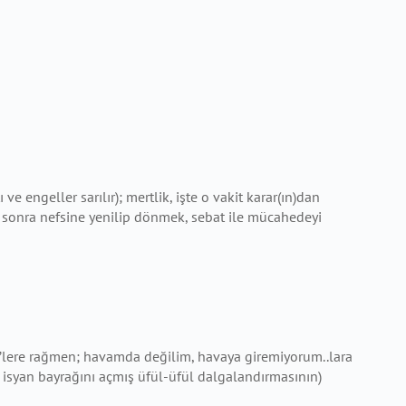
e engeller sarılır); mertlik, işte o vakit karar(ın)dan
 sonra nefsine yenilip dönmek, sebat ile mücahedeyi
f..’lere rağmen; havamda değilim, havaya giremiyorum..lara
n isyan bayrağını açmış üfül-üfül dalgalandırmasının)