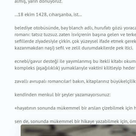
almış, yarın dönüyoruz.
...18 ekim 1428, cıharşanba, ist...
belediye otobüsünde, bay blanch adlı, hurufatı gözü yoraca
romanı: tatsız tuzsuz. zaten isviçrenin başına gelen ve terk
sefillerde ziyadesiyle çirkin. çok yüzeysel ifade etmek gere
kazanmakdan naşi) sefil ve zelil durumdakilerde pek itici.
ecnebi/gavur desteği ile yayımlanmış bu itekli kitabı okuma
kompleks (aşağılıklık) yumaklarıyle vaktini kilitleyip hede
zavallı avrupalı romancılar! bakın, kitaplarınız büyükelçi
kendinden menkul bir şeyler yazamayorsunuz:
«hayatının sonunda mükemmel bir arslan çizebilmek için her
sen de, sonunda mükemmel bir hikaye yazabilmek için, ömr