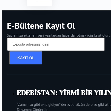
E-Bültene Kayıt Ol
Sayfamıza eklenen yeni yazılardan haberdar olmak için kayıt olun.
KAYIT OL
EDEBİSTAN: YİRMİ BİR YILI
“Zaman su gibi akıp gidiyor” deriz, bu sözün de o su gibi akıp
Devamını Görüntüle