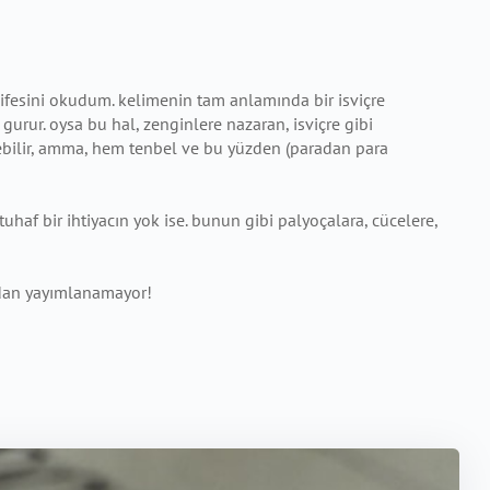
hifesini okudum. kelimenin tam anlamında bir isviçre
gurur. oysa bu hal, zenginlere nazaran, isviçre gibi
dilebilir, amma, hem tenbel ve bu yüzden (paradan para
haf bir ihtiyacın yok ise. bunun gibi palyoçalara, cücelere,
madan yayımlanamayor!