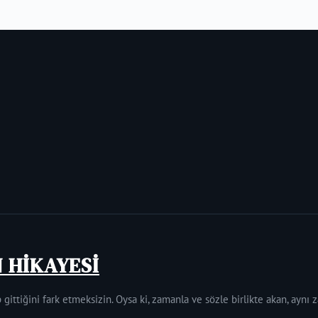
N HİKAYESİ
 gittiğini fark etmeksizin. Oysa ki, zamanla ve sözle birlikte akan, aynı