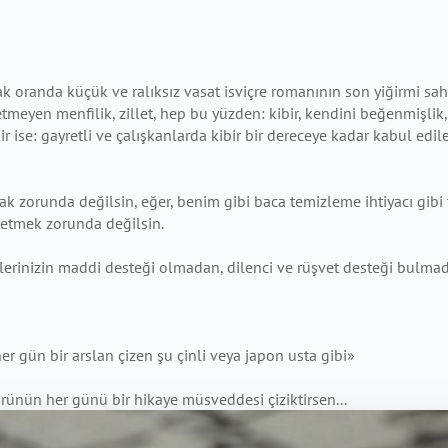
k oranda küçük ve ralıksız vasat isviçre romanının son yiğirmi sa
etmeyen menfilik, zillet, hep bu yüzden: kibir, kendini beğenmişlik, 
kir ise: gayretli ve çalışkanlarda kibir bir dereceye kadar kabul e
k zorunda değilsin, eğer, benim gibi baca temizleme ihtiyacı gibi tu
r etmek zorunda değilsin.
liklerinizin maddi desteği olmadan, dilenci ve rüşvet desteği bul
 gün bir arslan çizen şu çinli veya japon usta gibi»
ünün her günü bir hikaye müsveddesi çiziktirsen...