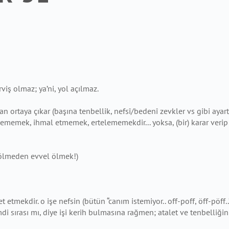
ş olmaz; ya’ni, yol açılmaz.
rtaya çıkar (başına tenbellik, nefsî/bedenî zevkler vs gibi ayartı v
memek, ihmal etmemek, ertelememekdir... yoksa, (bir) karar verip
(ölmeden evvel ölmek!)
etmekdir. o işe nefsin (bütün “canım istemiyor.. off-poff, öff-pöf
di sırası mı, diye işi kerih bulmasına rağmen; atalet ve tenbelliği