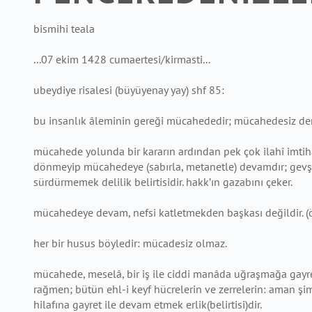
bismihi teala
...07 ekim 1428 cumaertesi/kirmasti...
ubeydiye risalesi (büyüyenay yay) shf 85:
bu insanlık âleminin gereği mücahededir; mücahedesiz dervi
mücahede yolunda bir kararın ardından pek çok ilahî imtihan o
dönmeyip mücahedeye (sabırla, metanetle) devamdır; gevşe
sürdürmemek delilik belirtisidir. hakk’ın gazabını çeker.
mücahedeye devam, nefsi katletmekden başkası değildir. 
her bir husus böyledir: mücadesiz olmaz.
mücahede, meselâ, bir iş ile ciddi manâda uğraşmağa gayret 
rağmen; bütün ehl-i keyf hücrelerin ve zerrelerin: aman şim
hilafına gayret ile devam etmek erlik(belirtisi)dir.