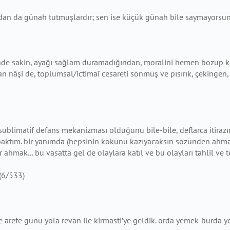
dan da günah tutmuşlardır; sen ise küçük günah bile saymayorsu
inde sakin, ayağı sağlam duramadığından, moralini hemen bozup ken
nâşi de, toplumsal/ictimaî cesareti sönmüş ve pısırık, çekingen, 
 sublimatif defans mekanizması olduğunu bile-bile, deflarca itirazı
baktım. bir yanımda (hepsinin kökünü kazıyacaksın sözünden ahmak
 ahmak... bu vasatta gel de olaylara katıl ve bu olayları tahlil ve t
 (6/533)
 arefe günü yola revan ile kirmasti’ye geldik. orda yemek-burda yem