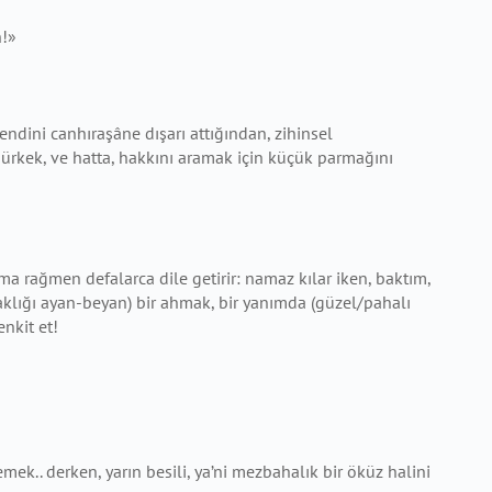
n!»
dini canhıraşâne dışarı attığından, zihinsel
ürkek, ve hatta, hakkını aramak için küçük parmağını
ma rağmen defalarca dile getirir: namaz kılar iken, baktım,
lığı ayan-beyan) bir ahmak, bir yanımda (güzel/pahalı
enkit et!
ek.. derken, yarın besili, ya’ni mezbahalık bir öküz halini