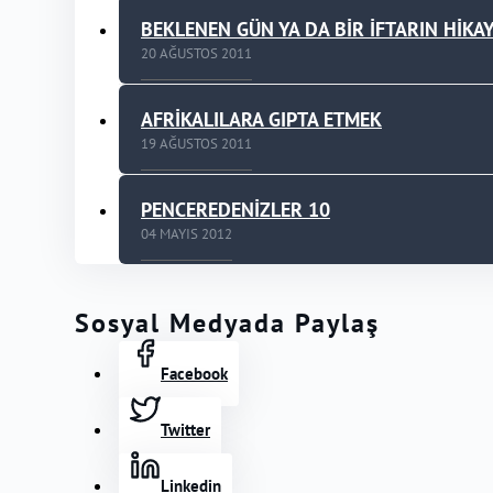
BEKLENEN GÜN YA DA BİR İFTARIN HİKAY
20 AĞUSTOS 2011
AFRİKALILARA GIPTA ETMEK
19 AĞUSTOS 2011
PENCEREDENİZLER 10
04 MAYIS 2012
Sosyal Medyada Paylaş
Facebook
Twitter
Linkedin