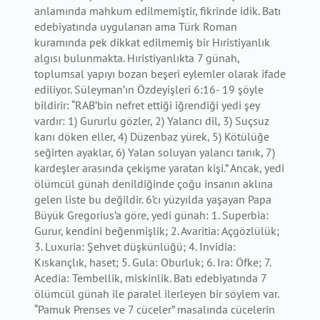
anlamında mahkum edilmemiştir, fikrinde idik. Batı
edebiyatında uygulanan ama Türk Roman
kuramında pek dikkat edilmemiş bir Hıristiyanlık
algısı bulunmakta. Hıristiyanlıkta 7 günah,
toplumsal yapıyı bozan beşeri eylemler olarak ifade
ediliyor. Süleyman’ın Özdeyişleri 6:16- 19 şöyle
bildirir: “RAB’bin nefret ettiği iğrendiği yedi şey
vardır: 1) Gururlu gözler, 2) Yalancı dil, 3) Suçsuz
kanı döken eller, 4) Düzenbaz yürek, 5) Kötülüğe
seğirten ayaklar, 6) Yalan soluyan yalancı tanık, 7)
kardeşler arasında çekişme yaratan kişi.” Ancak, yedi
ölümcül günah denildiğinde çoğu insanın aklına
gelen liste bu değildir. 6’cı yüzyılda yaşayan Papa
Büyük Gregorius’a göre, yedi günah: 1. Superbia:
Gurur, kendini beğenmişlik; 2. Avaritia: Açgözlülük;
3. Luxuria: Şehvet düşkünlüğü; 4. Invidia:
Kıskançlık, haset; 5. Gula: Oburluk; 6. Ira: Öfke; 7.
Acedia: Tembellik, miskinlik. Batı edebiyatında 7
ölümcül günah ile paralel ilerleyen bir söylem var.
“Pamuk Prenses ve 7 cüceler” masalında cücelerin