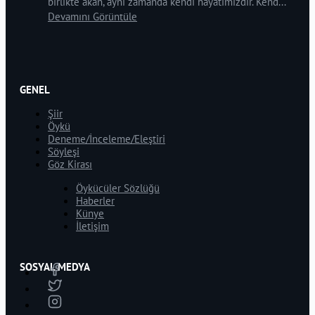
birlikte akan, aynı zamanda kendi hayatımızdır. Kend...
Devamını Görüntüle
GENEL
Şiir
Öykü
Deneme/İnceleme/Eleştiri
Söyleşi
Göz Kirası
Öykücüler Sözlüğü
Haberler
Künye
İletişim
SOSYAL MEDYA