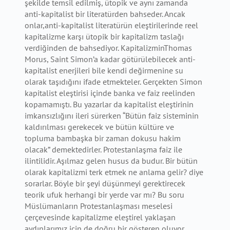
şekilde temsil edilmiş, ütopik ve aynı zamanda
anti-kapitalist bir literatürden bahseder. Ancak
onlar,anti-kapitalist literatürün eleştirilerinde reel
kapitalizme karşı ütopik bir kapitalizm taslağı
verdiğinden de bahsediyor. KapitalizminThomas
Morus, Saint Simon’a kadar götürülebilecek anti-
kapitalist enerjileri bile kendi değirmenine su
olarak taşıdığını ifade etmekteler. Gerçekten Simon
kapitalist eleştirisi içinde banka ve faiz reelinden
kopamamıştı. Bu yazarlar da kapitalist eleştirinin
imkansızlığını ileri sürerken “Bütün faiz sisteminin
kaldırılması gerekecek ve bütün kültüre ve
topluma bambaşka bir zaman dokusu hakim
olacak” demektedirler. Protestanlaşma faiz ile
ilintilidir. Aşılmaz gelen husus da budur. Bir bütün
olarak kapitalizmi terk etmek ne anlama gelir? diye
sorarlar. Böyle bir şeyi düşünmeyi gerektirecek
teorik ufuk herhangi bir yerde var mı? Bu soru
Müslümanların Protestanlaşması meselesi
çerçevesinde kapitalizme eleştirel yaklaşan
aydınlarımız için de doğru bir gösteren oluyor.