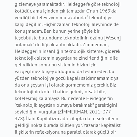
gizlemeye yaramaktadır. Heidegger’e göre teknoloji
kötüdür, ama içinden çıkılamazdır. O’nun 1969’da
verdiği bir televizyon mülakatında “Teknolojiye
karşı değilim. Hiçbir zaman teknoloji aleyhinde de
konuşmadım. Ben bunun yerine şöyle bir
teşebbüste bulundum: teknolojinin özünü [Wesen]
anlamak” dediği aktarılmaktadır. Zimmerman,
Heidegger’in insanlığın teknolojik sisteme, giderek
teknolojik sistemin aygıtlarına zincirlendiğini dile
getirdikten sonra bu sistemin bizim için
vazgeçilmez birşey olduğunu da teslim eder; bu
yüzden teknolojiye gözü kapalı saldırmamamız ya
da onu şeytan işi olarak görmememiz gerekir. Biz
teknolojinin kölesi haline gelmiş olsak bile,
köleleşmiş kalamayız. Bu nedenle Heidegger’in
“teknolojik aygıtları olmaya bırakmak” gerektiğini
söylediğini vurgular (ZİMMERMAN, 2011: 377-
378). İlahi Kapitalizm adlı kitapta da felsefecilerin
geldiği nokta burada kilitleniyor. Yazarlar kapitalist
ilişkilerin refleksiyonuna paralel olarak güçlü bir