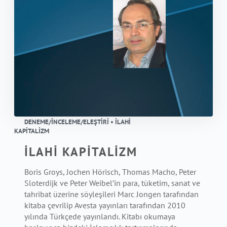
DENEME/İNCELEME/ELEŞTIRI • İLAHİ
KAPİTALİZM
İLAHİ KAPİTALİZM
Boris Groys, Jochen Hörisch, Thomas Macho, Peter
Sloterdijk ve Peter Weibel’in para, tüketim, sanat ve
tahribat üzerine söyleşileri Marc Jongen tarafından
kitaba çevrilip Avesta yayınları tarafından 2010
yılında Türkçede yayınlandı. Kitabı okumaya