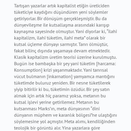
Tartışan yazarlar artık kapitalist etiğin üreticiden
tüketiciye kaydığını düşündüren yeni söylemler
getiriyorlar. Bir dönüşüm gerçekleşmiştir. Bu da
dünyevîleşme ile kutsallaşma arasındaki karışıp
kaynaşma sayesinde olmuştur. Yani diyorlar ki, “ilahî
kapitalizm, ilahî tüketim, ilahî meta” olarak bir
kutsal üçleme dünyayı sarmıştır. Tanrı ölmüştür,
fakat bilinç dışında yaşamaya devam etmektedir.
Klasik kapitalizm üretim teorisi üzerine kurulmuştu.
Bugün ise bambaşka bir şey yani tüketim [harcama:
Konsumption] krizi yaşanmaktadır. Yani tanrısal
vücut bulmanın [inkarnation] yamyamca mantığını
tüketimde buluruz yeniden. Bir nesne tüketilerek
yiyip bitirilir ki bu, tüketimin özüdür. Bir şey satın
almak için artık hiç paramız yoksa, metanın bu
kutsal işlevi yerine getirilemez. Metanın bu
kutsanması Marks’ın, meta dünyasının “dini
dünyanın müphem ve karanlık bölgesi”ne ulaştığını
söylemesine yol açmıştır. Meta alımı, kendiliğinden
teolojik bir görüntü alır. Yina yazarlara göre