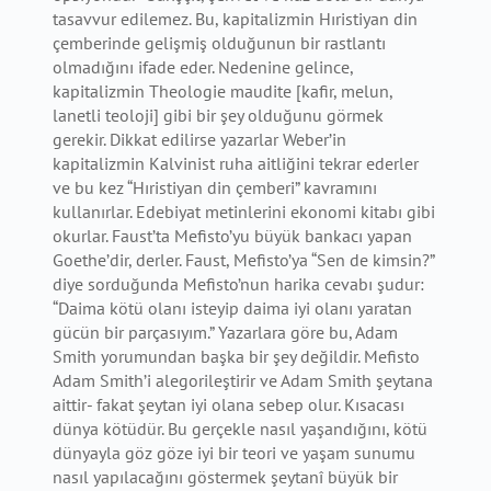
tasavvur edilemez. Bu, kapitalizmin Hıristiyan din
çemberinde gelişmiş olduğunun bir rastlantı
olmadığını ifade eder. Nedenine gelince,
kapitalizmin Theologie maudite [kafir, melun,
lanetli teoloji] gibi bir şey olduğunu görmek
gerekir. Dikkat edilirse yazarlar Weber’in
kapitalizmin Kalvinist ruha aitliğini tekrar ederler
ve bu kez “Hıristiyan din çemberi” kavramını
kullanırlar. Edebiyat metinlerini ekonomi kitabı gibi
okurlar. Faust’ta Mefisto’yu büyük bankacı yapan
Goethe’dir, derler. Faust, Mefisto’ya “Sen de kimsin?”
diye sorduğunda Mefisto’nun harika cevabı şudur:
“Daima kötü olanı isteyip daima iyi olanı yaratan
gücün bir parçasıyım.” Yazarlara göre bu, Adam
Smith yorumundan başka bir şey değildir. Mefisto
Adam Smith’i alegorileştirir ve Adam Smith şeytana
aittir- fakat şeytan iyi olana sebep olur. Kısacası
dünya kötüdür. Bu gerçekle nasıl yaşandığını, kötü
dünyayla göz göze iyi bir teori ve yaşam sunumu
nasıl yapılacağını göstermek şeytanî büyük bir