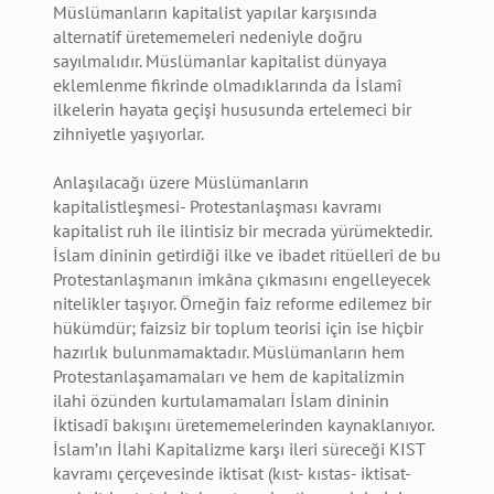
Müslümanların kapitalist yapılar karşısında
alternatif üretememeleri nedeniyle doğru
sayılmalıdır. Müslümanlar kapitalist dünyaya
eklemlenme fikrinde olmadıklarında da İslamî
ilkelerin hayata geçişi hususunda ertelemeci bir
zihniyetle yaşıyorlar.
Anlaşılacağı üzere Müslümanların
kapitalistleşmesi- Protestanlaşması kavramı
kapitalist ruh ile ilintisiz bir mecrada yürümektedir.
İslam dininin getirdiği ilke ve ibadet ritüelleri de bu
Protestanlaşmanın imkâna çıkmasını engelleyecek
nitelikler taşıyor. Örneğin faiz reforme edilemez bir
hükümdür; faizsiz bir toplum teorisi için ise hiçbir
hazırlık bulunmamaktadır. Müslümanların hem
Protestanlaşamamaları ve hem de kapitalizmin
ilahi özünden kurtulamamaları İslam dininin
İktisadî bakışını üretememelerinden kaynaklanıyor.
İslam’ın İlahi Kapitalizme karşı ileri süreceği KIST
kavramı çerçevesinde iktisat (kıst- kıstas- iktisat-