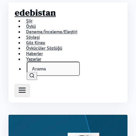
edebistan
Şiir
Öykü
Deneme/İnceleme/Eleştiri
Söyleşi
Göz Kirası
Öykücüler Sözlüğü
Haberler
Yazarlar