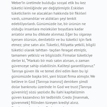
Weber’in üretimde bulduğu sosyal etik bu kez
tüketici kimliğinde yer değiştirmiştir. Eskidan
tüketicilerin ne alacakları hakkında bir fikirleri
vardı, uzmandılar ve aldıkları şeyi tenkit
edebiliyorlardı. Günümüzde ise, bir ürünün ne
olduğu insanlara moleküler boyutlara kadar
anlatılır ama bu dikkate alınmaz. Eğer bu sigarayı
içersen ölürsün, denilebilir ve bu tüketici için fark
etmez; yine satın alır. Tüketici, fiiliyatta yetkili, bilgili
tüketici olarak tahttan- taçdan feragat etmiştir,
tamamen yetkisiz ve bilgisizdir. Firmalar tüketiciye
derler ki, “Markalı bir malı satın alırsan, o zaman
güvenceye sahip olabilirsin. Kaliteyi garantiliyoruz.”
Tanrıya güven ilk ve temel dinî edim iken bu işi
günümüzde başka biri, yani bizzat firma almıştır. We
believe in God [Tanrıya inanırız] denirken şimdi
dolar banknotu üzerinde In God we trust [Tanrıya
güveniriz] sözü yazılıdır. Bu ilahi kapitalizmin
güven kazandırıcı bir tedbiridir. Credo [inanmak,
güvenmek] fiilinden türeyen krediyi alırız.