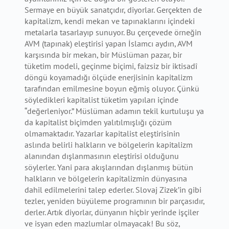
Sermaye en büyük sanatçıdır, diyorlar. Gerçekten de
kapitalizm, kendi mekan ve tapınaklarını içindeki
metalarla tasarlayıp sunuyor. Bu çerçevede örneğin
AVM (tapınak) eleştirisi yapan İslamcı aydın, AVM
karşısında bir mekan, bir Müslüman pazar, bir
tüketim modeli, geçinme biçimi, faizsiz bir iktisadî
döngü koyamadığı ölçüde enerjisinin kapitalizm
tarafından emilmesine boyun eğmiş oluyor. Çünkü
söyledikleri kapitalist tüketim yapıları içinde
“değerleniyor.” Müslüman adamın tekil kurtuluşu ya
da kapitalist biçimden yalıtılmışlığı çözüm
olmamaktadır. Yazarlar kapitalist eleştirisinin
aslında belirli halkların ve bölgelerin kapitalizm
alanından dışlanmasının eleştirisi olduğunu
söylerler. Yani para akışlarından dışlanmış bütün
halkların ve bölgelerin kapitalizmin dünyasına
dahil edilmelerini talep ederler. Slovaj Zizek’in gibi
tezler, yeniden büyüleme programının bir parçasıdır,
derler. Artık diyorlar, dünyanın hiçbir yerinde işçiler
ve isyan eden mazlumlar olmayacak! Bu söz,