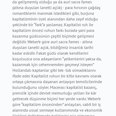
da gelişmemiş olduğu ya da auri sacra fames
(altına duyulan lanetli açlık) - para hırsının çağdaş
romantiklerin inanmak istedikleri gibi, burjuva
kapitalizminin özel alanından daha zayıf olduğu
şeklinde bir “fark”a yaslamaz. Kapitalist ruh ile
kapitalizm öncesi ruhun farkı burada yani para
kazanma güdüsünün çeşitli biçimde gelişmesi
değildir. Weber’e göre auri sacra fames - altına
duyulan lanetli açlık, bildiğimiz insanlık tarihi
kadar eskidir. Fakat güdü olarak kendilerini
koşulsuzca ona adayanların “yelkenlerini yaksa da,
kazanmak için cehennemden geçmeyi isteyen”
Hollandalı kaptanlar gibi tek- tük olmadıklarını
ifade eder. Kapitalist ruhun bir kitle kavramı olarak
ortaya çıkmasına dayanan anlayışın temsilcilerinde
bulunduğunu söyler. Maceracı kapitalist kazanç,
prenslik içinde devlet memurluğu yolları ile kâr
getirecek düşünme biçimi her yerde vardır. Weber’e
göre “kapitalizm öncesinden” anlaşılan, sabit bir iş
alanında ussal sermaye kullanımında ve ekonomik
ilişkileri değiştirmede belirleyici güç olmamayı,