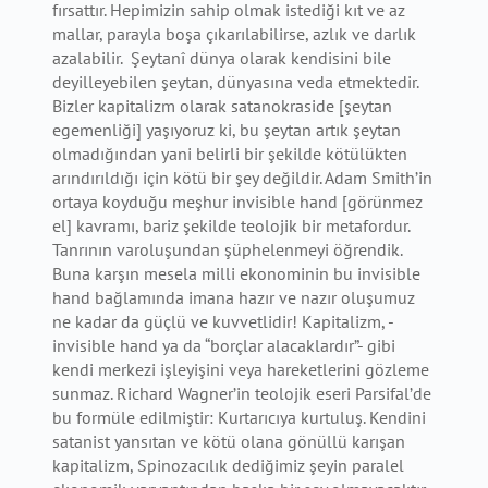
fırsattır. Hepimizin sahip olmak istediği kıt ve az
mallar, parayla boşa çıkarılabilirse, azlık ve darlık
azalabilir. Şeytanî dünya olarak kendisini bile
deyilleyebilen şeytan, dünyasına veda etmektedir.
Bizler kapitalizm olarak satanokraside [şeytan
egemenliği] yaşıyoruz ki, bu şeytan artık şeytan
olmadığından yani belirli bir şekilde kötülükten
arındırıldığı için kötü bir şey değildir. Adam Smith’in
ortaya koyduğu meşhur invisible hand [görünmez
el] kavramı, bariz şekilde teolojik bir metafordur.
Tanrının varoluşundan şüphelenmeyi öğrendik.
Buna karşın mesela milli ekonominin bu invisible
hand bağlamında imana hazır ve nazır oluşumuz
ne kadar da güçlü ve kuvvetlidir! Kapitalizm, -
invisible hand ya da “borçlar alacaklardır”- gibi
kendi merkezi işleyişini veya hareketlerini gözleme
sunmaz. Richard Wagner’in teolojik eseri Parsifal’de
bu formüle edilmiştir: Kurtarıcıya kurtuluş. Kendini
satanist yansıtan ve kötü olana gönüllü karışan
kapitalizm, Spinozacılık dediğimiz şeyin paralel