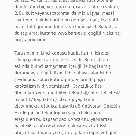
dinidir. Yani hiçbir dogma bilgisi ve teolojisi yoktur;
2. Bu kült veyahut tapınma, daimîdir, işyeri mesai
saatlerine dair kanunlar bu görüşe karşı çıksa dahi
hiçbir tatil gününü bilmez ve tanımaz; 3. Bu kült ya
da tapınma, kurtarıcı veya barıştırıcı değildir; aksine
borçlandırıcıdır.
Tartışmanın ikinci konusu kapitalizmin içinden
çıkılıp çıkılamayacağı meselesidir. Bu noktada
aslında birinci tartışmanın içeriği ile bağlanmış
durumdayız. Kapitalizm ilahi dahası satanist bir
şeydir ama satan kötülüğünden arındığı için
kapitalizm iyidir, demişlerdi. Genellikle Batı
filozofları kendi ürettikleri teknoloji/ bilgi felsefesi/
uygarlık/ kapitalizm/ ideoloji yapılarını
eleştirmekte oldukça başarılı görünüyorlar. Örneğin
Heidegger’in teknolojinin yapısı hakkında
eleştirileri bu kapsamdadır. Ancak bu yapılardan
nasıl çıkılacağı noktasında bir çaresizlik hissi
oluşturmaktadırlar; eleştiri yapıların egemenliğini