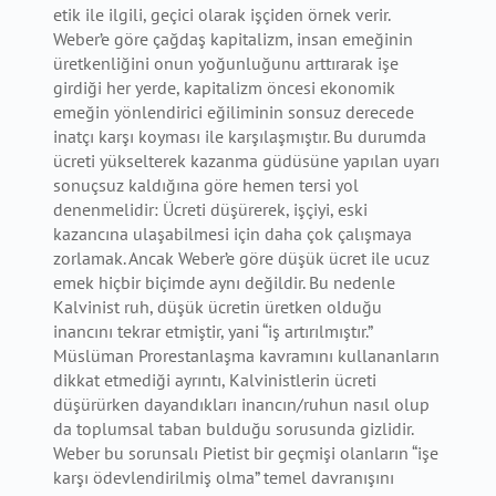
etik ile ilgili, geçici olarak işçiden örnek verir.
Weber’e göre çağdaş kapitalizm, insan emeğinin
üretkenliğini onun yoğunluğunu arttırarak işe
girdiği her yerde, kapitalizm öncesi ekonomik
emeğin yönlendirici eğiliminin sonsuz derecede
inatçı karşı koyması ile karşılaşmıştır. Bu durumda
ücreti yükselterek kazanma güdüsüne yapılan uyarı
sonuçsuz kaldığına göre hemen tersi yol
denenmelidir: Ücreti düşürerek, işçiyi, eski
kazancına ulaşabilmesi için daha çok çalışmaya
zorlamak. Ancak Weber’e göre düşük ücret ile ucuz
emek hiçbir biçimde aynı değildir. Bu nedenle
Kalvinist ruh, düşük ücretin üretken olduğu
inancını tekrar etmiştir, yani “iş artırılmıştır.”
Müslüman Prorestanlaşma kavramını kullananların
dikkat etmediği ayrıntı, Kalvinistlerin ücreti
düşürürken dayandıkları inancın/ruhun nasıl olup
da toplumsal taban bulduğu sorusunda gizlidir.
Weber bu sorunsalı Pietist bir geçmişi olanların “işe
karşı ödevlendirilmiş olma” temel davranışını