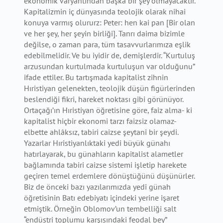
ekonomik varyantından başka bir şey olmayacaktır.
Kapitalizmin iç dünyasında teolojik olarak nihai
konuya varmış olururz: Peter: hen kai pan [Bir olan
ve her şey, her şeyin birliği]. Tanrı daima bizimle
değilse, o zaman para, tüm tasavvurlarımıza eşlik
edebilmelidir. Ve bu iyidir de, demişlerdir. “Kurtuluş
arzusundan kurtulmada kurtuluşun var olduğunu”
ifade ettiler. Bu tartışmada kapitalist zihnin
Hıristiyan gelenekten, teolojik düşün figürlerinden
beslendiği fikri, hareket noktası gibi görünüyor.
Ortaçağı’ın Hıristiyan öğretisine göre, faiz alma- ki
kapitalist hiçbir ekonomi tarzı faizsiz olamaz-
elbette ahlâksız, tabiri caizse şeytanî bir şeydi.
Yazarlar Hıristiyanlıktaki yedi büyük günahı
hatırlayarak, bu günahların kapitalist alametler
bağlamında tabiri caizse sistemi işletip harekete
geçiren temel erdemlere dönüştüğünü düşünürler.
Biz de önceki bazı yazılarımızda yedi günah
öğretisinin Batı edebiyatı içindeki yerine işaret
etmiştik. Örneğin Oblomov’un tembelliği salt
“endüstri toplumu karşısındaki feodal bey”