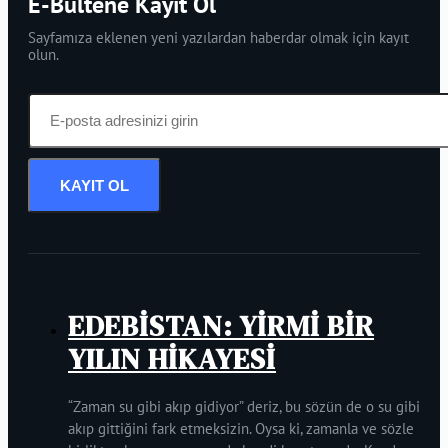
E-Bültene Kayıt Ol
Sayfamıza eklenen yeni yazılardan haberdar olmak için kayıt
olun.
KAYIT OL
EDEBİSTAN: YİRMİ BİR
YILIN HİKAYESİ
“Zaman su gibi akıp gidiyor” deriz, bu sözün de o su gibi
akıp gittiğini fark etmeksizin. Oysa ki, zamanla ve sözle