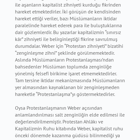
ile aşanların kapitalist zihniyeti kurduğu fikrinden
hareket etmektedirler. İki görüşün de kendisinden
hareket ettiği veriler, bazı Müslümanların iktidar
paralelinde hareket ederek para ile buluştuklarına
dair gözlemlerdir. Bu yazarlar kapitalizmin “sınırsız
kâr” zihniyeti ile belirginleştiği fikrine savrulmuş
durumdalar. Weber için “Protestan zihniyeti” bizatihi
“zenginleşme zihnî” şeklinde görülmemektedir.
Aslında Müslümanların Protestanlaşması’ndan
bahsedenler Müslüman toplumda zenginliğe
yönelmiş felsefî birikime işaret etmemektedirler.
Tam tersine iktidar mekanizmasında Müslümanların
yer almasından kaynaklanan bir zenginleşmeden
hareketle “Protestanlaşma”yı göstermektedirler.
Oysa Protestanlaşmanın Weber açısından
anlamlandırılması salt zenginliğin elde edilmesi ile
değerlendirilmemiştir. Protestan Ahlâkı ve
Kapitalizmin Ruhu kitabında Weber, kapitalist ruhu
önceki dönemde kazanma güdüsü bilinmediği ya