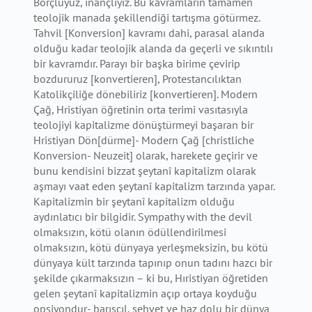
Borçluyuz, inançlıyız. Bu kavramların tamamen
teolojik manada şekillendiği tartışma götürmez.
Tahvil [Konversion] kavramı dahi, parasal alanda
olduğu kadar teolojik alanda da geçerli ve sıkıntılı
bir kavramdır. Parayı bir başka birime çevirip
bozdururuz [konvertieren], Protestancılıktan
Katolikçiliğe dönebiliriz [konvertieren]. Modern
Çağ, Hristiyan öğretinin orta terimi vasıtasıyla
teolojiyi kapitalizme dönüştürmeyi başaran bir
Hristiyan Dön[dürme]- Modern Çağ [christliche
Konversion- Neuzeit] olarak, harekete geçirir ve
bunu kendisini bizzat şeytanî kapitalizm olarak
aşmayı vaat eden şeytanî kapitalizm tarzında yapar.
Kapitalizmin bir şeytanî kapitalizm olduğu
aydınlatıcı bir bilgidir. Sympathy with the devil
olmaksızın, kötü olanın ödüllendirilmesi
olmaksızın, kötü dünyaya yerleşmeksizin, bu kötü
dünyaya kült tarzında tapınıp onun tadını hazcı bir
şekilde çıkarmaksızın – ki bu, Hıristiyan öğretiden
gelen şeytanî kapitalizmin açıp ortaya koyduğu
opsiyondur- barışçıl, şehvet ve haz dolu bir dünya