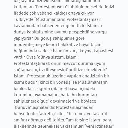
başlayınca bizdeki İslamcılık tartışmalarında
kullanılan “Protestanlaşma” tabirinin meselelerimizi
ifadede çok yabancı kaldığı ortaya çıkıyor.
Türkiye’de “Müslümanların Protestanlaşması”
kavramından bahsedenler genellikle İslam’ın
dünya kapitalizmine uyumu perspektifine vurgu
yapıyorlar. Bu görüş sahiplerine göre
modernleşmeye kendi hakikat ve hayat biçimi
bağlamında sadece İslam’ın karşı koyma kapasitesi
vardır. Oysa “dünya sistem, İslam’ı
Protestanlaştırarak onun mevcut duruma uyum
sağlamasını, ‘evcilleşmesini’ politize etmektedir.”
İslam- Protestanlık üzerine yapılan analizlerin bir
kısmı budur. İkinci bir yöneliş ise Müslümanların
banka, faiz, sigorta gibi reel hayat içindeki
kurumları aşamamaları, hatta bu kurumları
sahiplenerek “güç” devşirmeleri ve böylece
“burjuva”laşmalarıdır. Protestanlaşmadan
bahsedenler “asketik/ çileci” bir emek ve tasarruf
sınıfını görmüş değildirler. Tam tersine İslam- para
ilişkilerinde geleneksel yaklaşımları “yeni içtihatlar”