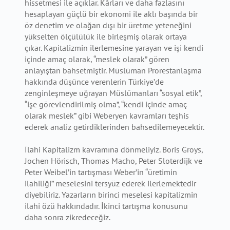
hissetmesi ile açıklar. Kârları ve daha fazlasını
hesaplayan güçlü bir ekonomi ile aklı başında bir
öz denetim ve olağan dışı bir üretme yeteneğini
yükselten ölçülülük ile birleşmiş olarak ortaya
çıkar. Kapitalizmin ilerlemesine yarayan ve işi kendi
içinde amaç olarak, “meslek olarak” gören
anlayıştan bahsetmiştir. Müslüman Prorestanlaşma
hakkında düşünce verenlerin Türkiye’de
zenginleşmeye uğrayan Müslümanları “sosyal etik”,
“işe görevlendirilmiş olma”, “kendi içinde amaç
olarak meslek” gibi Weberyen kavramları teşhis
ederek analiz getirdiklerinden bahsedilemeyecektir.
İlahi Kapitalizm kavramına dönmeliyiz. Boris Groys,
Jochen Hörisch, Thomas Macho, Peter Sloterdijk ve
Peter Weibel’in tartışması Weber’in “üretimin
ilahiliği” meselesini tersyüz ederek ilerlemektedir
diyebiliriz. Yazarların birinci meselesi kapitalizmin
ilahi özü hakkındadır. İkinci tartışma konusunu
daha sonra zikredeceğiz.