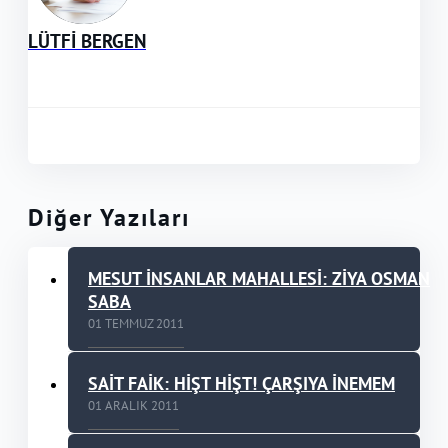
LÜTFİ BERGEN
Diğer Yazıları
MESUT İNSANLAR MAHALLESİ: ZİYA OSMAN
SABA
01 TEMMUZ 2011
SAİT FAİK: HİŞT HİŞT! ÇARŞIYA İNEMEM
01 ARALIK 2011