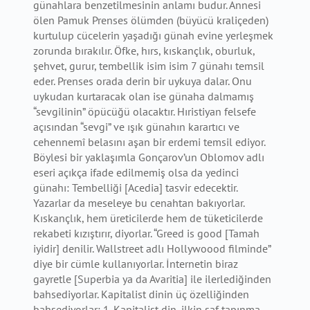
günahlara benzetilmesinin anlamı budur. Annesi
ölen Pamuk Prenses ölümden (büyücü kraliçeden)
kurtulup cücelerin yaşadığı günah evine yerleşmek
zorunda bırakılır. Öfke, hırs, kıskançlık, oburluk,
şehvet, gurur, tembellik isim isim 7 günahı temsil
eder. Prenses orada derin bir uykuya dalar. Onu
uykudan kurtaracak olan ise günaha dalmamış
“sevgilinin” öpücüğü olacaktır. Hıristiyan felsefe
açısından “sevgi” ve ışık günahın karartıcı ve
cehennemî belasını aşan bir erdemi temsil ediyor.
Böylesi bir yaklaşımla Gonçarov’un Oblomov adlı
eseri açıkça ifade edilmemiş olsa da yedinci
günahı: Tembelliği [Acedia] tasvir edecektir.
Yazarlar da meseleye bu cenahtan bakıyorlar.
Kıskançlık, hem üreticilerde hem de tüketicilerde
rekabeti kızıştırır, diyorlar. “Greed is good [Tamah
iyidir] denilir. Wallstreet adlı Hollywoood filminde”
diye bir cümle kullanıyorlar. İnternetin biraz
gayretle [Superbia ya da Avaritia] ile ilerlediğinden
bahsediyorlar. Kapitalist dinin üç özelliğinden
bahsediyorlar: 1. Kapitalist din, ilkin saf tapınma