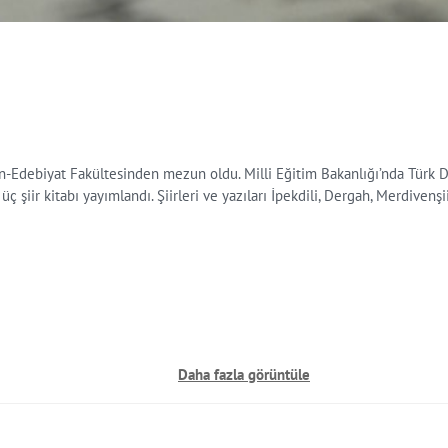
Edebiyat Fakültesinden mezun oldu. Milli Eğitim Bakanlığı’nda Türk Dil
iir kitabı yayımlandı. Şiirleri ve yazıları İpekdili, Dergah, Merdivenşiir
Daha fazla görüntüle