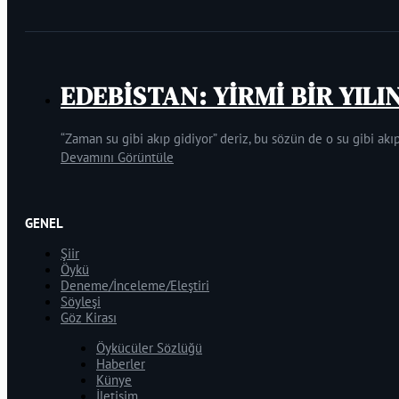
EDEBİSTAN: YİRMİ BİR YILI
“Zaman su gibi akıp gidiyor” deriz, bu sözün de o su gibi akıp
Devamını Görüntüle
GENEL
Şiir
Öykü
Deneme/İnceleme/Eleştiri
Söyleşi
Göz Kirası
Öykücüler Sözlüğü
Haberler
Künye
İletişim