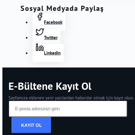
Sosyal Medyada Paylaş
Facebook
Twitter
Linkedin
E-Bültene Kayıt Ol
Sayfamıza eklenen yeni yazılardan haberdar olmak için kayıt olun.
KAYIT OL