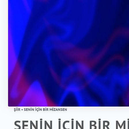
ŞIIR • SENİN İÇİN BİR MİZANSEN
SENİN İÇİN BİR 