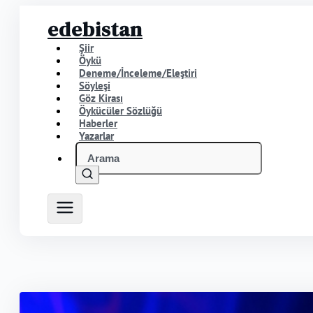
edebistan
Şiir
Öykü
Deneme/İnceleme/Eleştiri
Söyleşi
Göz Kirası
Öykücüler Sözlüğü
Haberler
Yazarlar